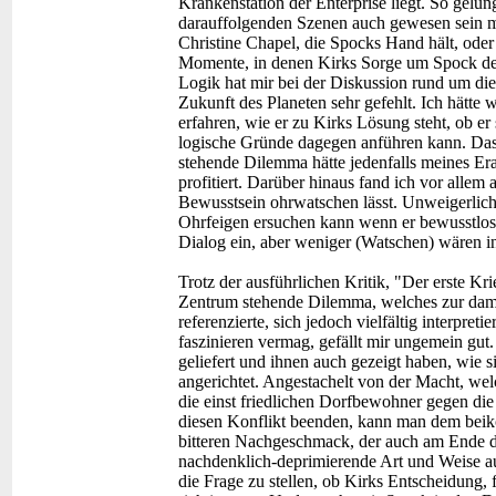
Krankenstation der Enterprise liegt. So gelu
darauffolgenden Szenen auch gewesen sein 
Christine Chapel, die Spocks Hand hält, oder
Momente, in denen Kirks Sorge um Spock deu
Logik hat mir bei der Diskussion rund um die
Zukunft des Planeten sehr gefehlt. Ich hätte w
erfahren, wie er zu Kirks Lösung steht, ob er 
logische Gründe dagegen anführen kann. Da
stehende Dilemma hätte jedenfalls meines Era
profitiert. Darüber hinaus fand ich vor allem
Bewusstsein ohrwatschen lässt. Unweigerlich 
Ohrfeigen ersuchen kann wenn er bewusstlos 
Dialog ein, aber weniger (Watschen) wären i
Trotz der ausführlichen Kritik, "Der erste Kri
Zentrum stehende Dilemma, welches zur damal
referenzierte, sich jedoch vielfältig interpret
faszinieren vermag, gefällt mir ungemein gu
geliefert und ihnen auch gezeigt haben, wie s
angerichtet. Angestachelt von der Macht, we
die einst friedlichen Dorfbewohner gegen di
diesen Konflikt beenden, kann man dem beik
bitteren Nachgeschmack, der auch am Ende de
nachdenklich-deprimierende Art und Weise au
die Frage zu stellen, ob Kirks Entscheidung, 