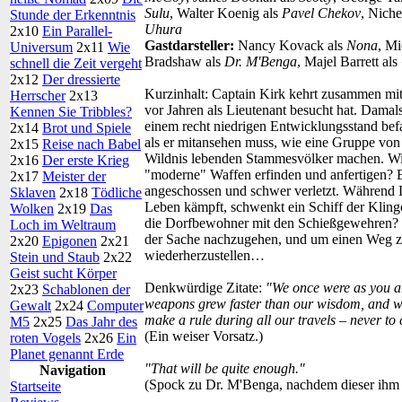
Sulu
, Walter Koenig als
Pavel Chekov
, Niche
Stunde der Erkenntnis
Uhura
2x10
Ein Parallel-
Gastdarsteller:
Nancy Kovack als
Nona
, Mi
Universum
2x11
Wie
Bradshaw als
Dr. M'Benga
, Majel Barrett als
schnell die Zeit vergeht
2x12
Der dressierte
Kurzinhalt:
Captain Kirk kehrt zusammen mit
Herrscher
2x13
vor Jahren als Lieutenant besucht hat. Damals 
Kennen Sie Tribbles?
einem recht niedrigen Entwicklungsstand befa
2x14
Brot und Spiele
als er mitansehen muss, wie eine Gruppe vo
2x15
Reise nach Babel
Wildnis lebenden Stammesvölker machen. Wie
2x16
Der erste Krieg
"moderne" Waffen erfinden und anfertigen? 
2x17
Meister der
angeschossen und schwer verletzt. Während 
Sklaven
2x18
Tödliche
Leben kämpft, schwenkt ein Schiff der Klingo
Wolken
2x19
Das
die Dorfbewohner mit den Schießgewehren? 
Loch im Weltraum
der Sache nachzugehen, und um einen Weg zu
2x20
Epigonen
2x21
wiederherzustellen…
Stein und Staub
2x22
Geist sucht Körper
Denkwürdige Zitate:
"We once were as you a
2x23
Schablonen der
weapons grew faster than our wisdom, and we
Gewalt
2x24
Computer
make a rule during all our travels – never to
M5
2x25
Das Jahr des
(Ein weiser Vorsatz.)
roten Vogels
2x26
Ein
Planet genannt Erde
"That will be quite enough."
Navigation
(Spock zu Dr. M'Benga, nachdem dieser ihm a
Startseite