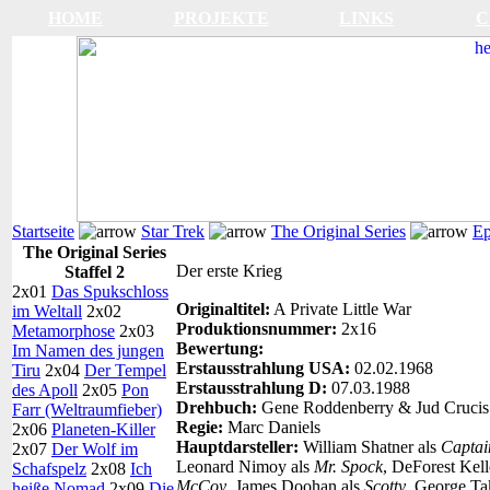
HOME
PROJEKTE
LINKS
C
Startseite
Star Trek
The Original Series
Ep
The Original Series
Der erste Krieg
Staffel 2
2x01
Das Spukschloss
Originaltitel:
A Private Little War
im Weltall
2x02
Produktionsnummer:
2x16
Metamorphose
2x03
Bewertung:
Im Namen des jungen
Erstausstrahlung USA:
02.02.1968
Tiru
2x04
Der Tempel
Erstausstrahlung D:
07.03.1988
des Apoll
2x05
Pon
Drehbuch:
Gene Roddenberry & Jud Crucis
Farr (Weltraumfieber)
Regie:
Marc Daniels
2x06
Planeten-Killer
Hauptdarsteller:
William Shatner als
Captai
2x07
Der Wolf im
Leonard Nimoy als
Mr. Spock
, DeForest Kell
Schafspelz
2x08
Ich
McCoy
, James Doohan als
Scotty
, George Ta
heiße Nomad
2x09
Die