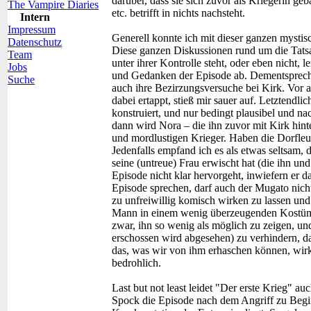
darüber, dass sie sich zuvor als Kriegerin g
The Vampire Diaries
etc. betrifft in nichts nachsteht.
Intern
Impressum
Generell konnte ich mit dieser ganzen mysti
Datenschutz
Diese ganzen Diskussionen rund um die Tats
Team
unter ihrer Kontrolle steht, oder eben nicht,
Jobs
und Gedanken der Episode ab. Dementspreche
Suche
auch ihre Bezirzungsversuche bei Kirk. Vor al
dabei ertappt, stieß mir sauer auf. Letztend
konstruiert, und nur bedingt plausibel und na
dann wird Nora – die ihn zuvor mit Kirk hint
und mordlustigen Krieger. Haben die Dorfleut
Jedenfalls empfand ich es als etwas seltsam, 
seine (untreue) Frau erwischt hat (die ihn un
Episode nicht klar hervorgeht, inwiefern er 
Episode sprechen, darf auch der Mugato nich
zu unfreiwillig komisch wirken zu lassen und
Mann in einem wenig überzeugenden Kostüm h
zwar, ihn so wenig als möglich zu zeigen, und
erschossen wird abgesehen) zu verhindern, da
das, was wir von ihm erhaschen können, wirk
bedrohlich.
Last but not least leidet "Der erste Krieg" auc
Spock die Episode nach dem Angriff zu Begi