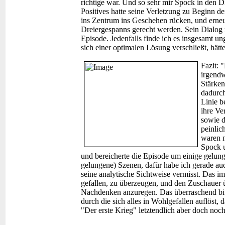
richtige war. Und so sehr mir Spock in den 
Positives hatte seine Verletzung zu Beginn 
ins Zentrum ins Geschehen rücken, und erneu
Dreiergespanns gerecht werden. Sein Dialog m
Episode. Jedenfalls finde ich es insgesamt un
sich einer optimalen Lösung verschließt, hätt
Fazit:
"
irgendw
Stärken
dadurch
Linie b
ihre Ve
sowie d
peinlic
waren 
Spock u
und bereicherte die Episode um einige gelun
gelungene) Szenen, dafür habe ich gerade au
seine analytische Sichtweise vermisst. Das 
gefallen, zu überzeugen, und den Zuschauer 
Nachdenken anzuregen. Das überraschend bi
durch die sich alles in Wohlgefallen auflöst,
"Der erste Krieg" letztendlich aber doch noc