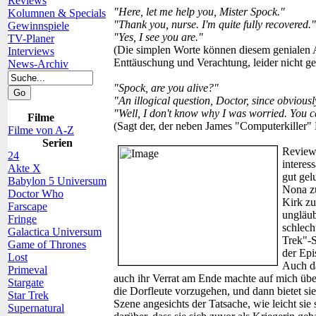
Reviews
"Here, let me help you, Mister Spock."
Kolumnen & Specials
"Thank you, nurse. I'm quite fully recovered."
Gewinnspiele
"Yes, I see you are."
TV-Planer
(Die simplen Worte können diesem genialen 
Interviews
Enttäuschung und Verachtung, leider nicht ge
News-Archiv
"Spock, are you alive?"
"An illogical question, Doctor, since obvious
"Well, I don't know why I was worried. You ca
Filme
(Sagt der, der neben James "Computerkiller" K
Filme von A-Z
Serien
Review
24
interes
Akte X
gut gelu
Babylon 5 Universum
Nona zu
Doctor Who
Kirk zu
Farscape
ungläub
Fringe
schlech
Galactica Universum
Trek"-S
Game of Thrones
der Epi
Lost
Auch da
Primeval
auch ihr Verrat am Ende machte auf mich übe
Stargate
die Dorfleute vorzugehen, und dann bietet si
Star Trek
Szene angesichts der Tatsache, wie leicht sie
Supernatural