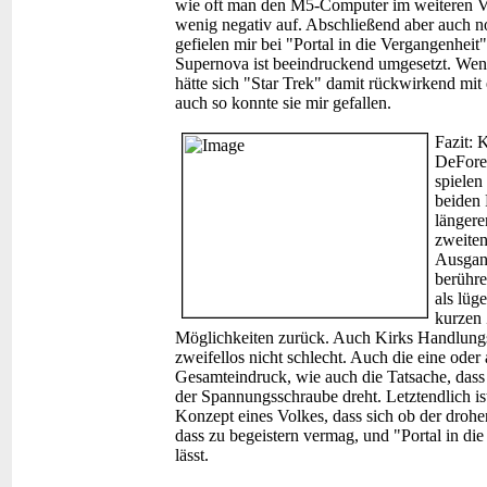
wie oft man den M5-Computer im weiteren Verla
wenig negativ auf. Abschließend aber auch n
gefielen mir bei "Portal in die Vergangenheit
Supernova ist beeindruckend umgesetzt. Wenn
hätte sich "Star Trek" damit rückwirkend mit 
auch so konnte sie mir gefallen.
Fazit:
K
DeFores
spielen
beiden 
längere
zweiten
Ausgang
berühre
als lüg
kurzen 
Möglichkeiten zurück. Auch Kirks Handlungss
zweifellos nicht schlecht. Auch die eine oder
Gesamteindruck, wie auch die Tatsache, das
der Spannungsschraube dreht. Letztendlich ist
Konzept eines Volkes, dass sich ob der drohe
dass zu begeistern vermag, und "Portal in di
lässt.