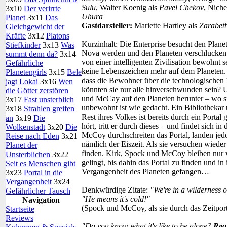
Sulu
, Walter Koenig als
Pavel Chekov
, Niche
3x10
Der verirrte
Uhura
Planet
3x11
Das
Gastdarsteller:
Mariette Hartley als
Zarabet
Gleichgewicht der
Kräfte
3x12
Platons
Kurzinhalt:
Die Enterprise besucht den Plane
Stiefkinder
3x13
Was
Nova werden und den Planeten verschlucken w
summt denn da?
3x14
von einer intelligenten Zivilisation bewohnt 
Gefährliche
keine Lebenszeichen mehr auf dem Planeten. 
Planetengirls
3x15
Bele
dass die Bewohner über die technologischen 
jagt Lokai
3x16
Wen
könnten sie nur alle hinverschwunden sein? 
die Götter zerstören
und McCay auf den Planeten herunter – wo sie 
3x17
Fast unsterblich
unbewohnt ist wie gedacht. Ein Bibliothekar 
3x18
Strahlen greifen
Rest ihres Volkes ist bereits durch ein Portal
an
3x19
Die
hört, tritt er durch dieses – und findet sich
Wolkenstadt
3x20
Die
McCoy durchschreiten das Portal, landen jed
Reise nach Eden
3x21
nämlich der Eiszeit. Als sie versuchen wiede
Planet der
finden. Kirk, Spock und McCoy bleiben nur w
Unsterblichen
3x22
gelingt, bis dahin das Portal zu finden und in
Seit es Menschen gibt
Vergangenheit des Planeten gefangen…
3x23
Portal in die
Vergangenheit
3x24
Denkwürdige Zitate:
"We're in a wilderness of
Gefährlicher Tausch
"He means it's cold!"
Navigation
(Spock und McCoy, als sie durch das Zeitport
Startseite
Reviews
"Do you know what it's like to be alone?
Rea