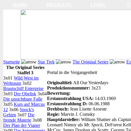
HOME
PROJEKTE
LINKS
C
Startseite
Star Trek
The Original Series
Ep
The Original Series
Portal in die Vergangenheit
Staffel 3
3x01
Wild West im
Originaltitel:
All Our Yesterdays
Weltraum
3x02
Produktionsnummer:
3x23
Brautschiff Enterprise
Bewertung:
3x03
Der Obelisk
3x04
Erstausstrahlung USA:
14.03.1969
Die unsichtbare Falle
Erstausstrahlung D:
06.06.1988
3x05
Kurs auf Marcus
Drehbuch:
Jean Lisette Aroeste
12
3x06
Spock's
Regie:
Marvin J. Comsky
Gehirn
3x07
Die
Hauptdarsteller:
William Shatner als
Captai
fremde Materie
3x08
Leonard Nimoy als
Mr. Spock
, DeForest Kell
Der Plan der Vianer
McCoy
, James Doohan als
Scotty
, George Ta
3x09
Das Spinnennetz