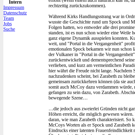
erhöht (wenn einem auch natürlich klar ist,
Intern
rechtzeitig zurückzukommen).
Impressum
Datenschutz
Während Kirks Handlungsstrang war in Ordnu
Team
wusste die Geschichte rund um Spock und M
Jobs
Folgen hatten, wo entweder alle drei promin
Suche
standen, ist es nun schon wieder eine Weile
ganz eigene Dynamik ausspielen konnten. Kur
weit, und "Portal in die Vergangenheit" pro
emotionalen Spock bekamen wir nun schon län
der Vulkaner in "Portal in die Vergangenheit"
zurückentwickelt und dementsprechend seine 
verlieben, und kurz am vermeintlichen Parad
hier währt die Freude nicht lange. Nachdem 
nachzudenken scheint, bei Zarabeth zu bleiben
gemeinsam zurückkehren können (da sie auch 
somit auch McCoy dazu verdammen würde, mit
gefangen zu sein dazu, von Zarabeth. Absch
bewegende Szene…
…die jedoch aus zweierlei Gründen nicht gan
Höhen erreicht, die möglich gewesen wären. Ei
daran, wie man Zarabeth charakterisiert. So 
McCoys Worten als er Spock und Zarabeth ko
Eindrucks einer latenten Frauenfeindlichkeit 