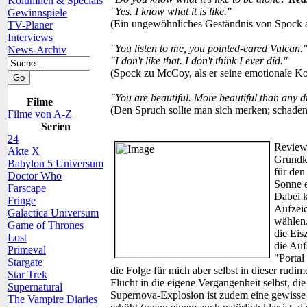
Kolumnen & Specials
"Yes. I know what it is like."
Gewinnspiele
(Ein ungewöhnliches Geständnis von Spock a
TV-Planer
Interviews
"You listen to me, you pointed-eared Vulcan.
News-Archiv
"I don't like that. I don't think I ever did."
(Spock zu McCoy, als er seine emotionale Kon
"You are beautiful. More beautiful than any 
Filme
(Den Spruch sollte man sich merken; schaden
Filme von A-Z
Serien
24
Review
Akte X
Grundko
Babylon 5 Universum
für den
Doctor Who
Sonne e
Farscape
Dabei k
Fringe
Aufzeic
Galactica Universum
wählen.
Game of Thrones
die Eis
Lost
die Auf
Primeval
"Portal
Stargate
die Folge für mich aber selbst in dieser rudime
Star Trek
Flucht in die eigene Vergangenheit selbst, di
Supernatural
Supernova-Explosion ist zudem eine gewisse
The Vampire Diaries