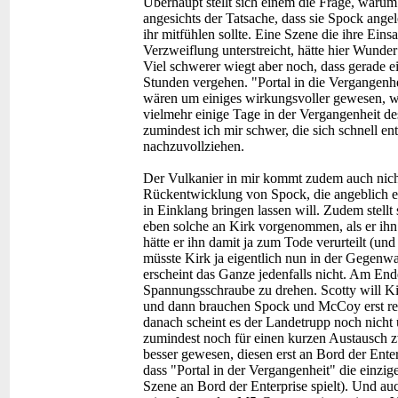
Überhaupt stellt sich einem die Frage, warum
angesichts der Tatsache, dass sie Spock ange
ihr mitfühlen sollte. Eine Szene die ihre Eins
Verzweiflung unterstreicht, hätte hier Wunde
Viel schwerer wiegt aber noch, dass gerade 
Stunden vergehen. "Portal in die Vergangenh
wären um einiges wirkungsvoller gewesen, w
vielmehr einige Tage in der Vergangenheit d
zumindest ich mir schwer, die sich schnell e
nachzuvollziehen.
Der Vulkanier in mir kommt zudem auch nicht 
Rückentwicklung von Spock, die angeblich erf
in Einklang bringen lassen will. Zudem stellt
eben solche an Kirk vorgenommen, als er ihn
hätte er ihn damit ja zum Tode verurteilt (und 
müsste Kirk ja eigentlich nun in der Gegen
erscheint das Ganze jedenfalls nicht. Am En
Spannungsschraube zu drehen. Scotty will Ki
und dann brauchen Spock und McCoy erst re
danach scheint es der Landetrupp noch nicht 
zumindest noch für einen kurzen Austausch 
besser gewesen, diesen erst an Bord der Enterp
dass "Portal in der Vergangenheit" die einzige
Szene an Bord der Enterprise spielt). Und au