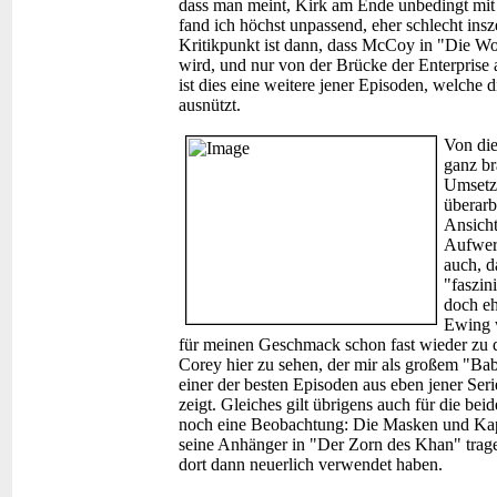
dass man meint, Kirk am Ende unbedingt mit
fand ich höchst unpassend, eher schlecht insz
Kritikpunkt ist dann, dass McCoy in "Die Wo
wird, und nur von der Brücke der Enterprise 
ist dies eine weitere jener Episoden, welche 
ausnützt.
Von die
ganz br
Umsetzu
überarb
Ansicht
Aufwert
auch, d
"faszin
doch e
Ewing 
für meinen Geschmack schon fast wieder zu d
Corey hier zu sehen, der mir als großem "Baby
einer der besten Episoden aus eben jener Seri
zeigt. Gleiches gilt übrigens auch für die be
noch eine Beobachtung: Die Masken und Kapu
seine Anhänger in "Der Zorn des Khan" trage
dort dann neuerlich verwendet haben.