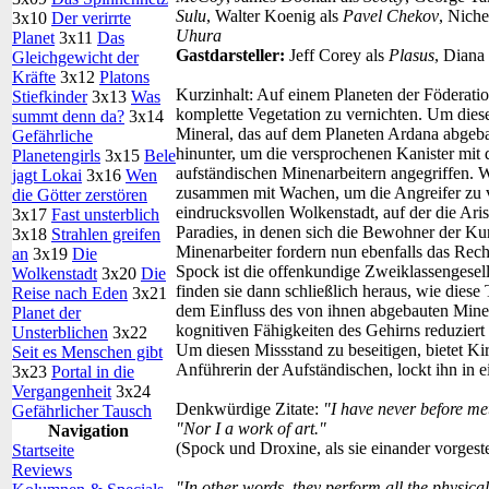
Sulu
, Walter Koenig als
Pavel Chekov
, Niche
3x10
Der verirrte
Uhura
Planet
3x11
Das
Gastdarsteller:
Jeff Corey als
Plasus
, Diana
Gleichgewicht der
Kräfte
3x12
Platons
Kurzinhalt:
Auf einem Planeten der Föderation
Stiefkinder
3x13
Was
komplette Vegetation zu vernichten. Um diese
summt denn da?
3x14
Mineral, das auf dem Planeten Ardana abgeb
Gefährliche
hinunter, um die versprochenen Kanister mit
Planetengirls
3x15
Bele
aufständischen Minenarbeitern angegriffen. W
jagt Lokai
3x16
Wen
zusammen mit Wachen, um die Angreifer zu ver
die Götter zerstören
eindrucksvollen Wolkenstadt, auf der die Aristo
3x17
Fast unsterblich
Paradies, in denen sich die Bewohner der K
3x18
Strahlen greifen
Minenarbeiter fordern nun ebenfalls das Rech
an
3x19
Die
Spock ist die offenkundige Zweiklassengesel
Wolkenstadt
3x20
Die
finden sie dann schließlich heraus, wie diese
Reise nach Eden
3x21
dem Einfluss des von ihnen abgebauten Minera
Planet der
kognitiven Fähigkeiten des Gehirns reduzier
Unsterblichen
3x22
Um diesen Missstand zu beseitigen, bietet K
Seit es Menschen gibt
Anführerin der Aufständischen, lockt ihn in 
3x23
Portal in die
Vergangenheit
3x24
Denkwürdige Zitate:
"I have never before me
Gefährlicher Tausch
"Nor I a work of art."
Navigation
(Spock und Droxine, als sie einander vorgeste
Startseite
Reviews
"In other words, they perform all the physical