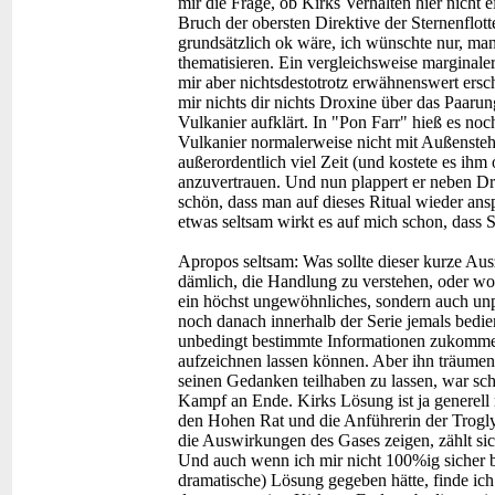
mir die Frage, ob Kirks Verhalten hier nicht e
Bruch der obersten Direktive der Sternenflotte
grundsätzlich ok wäre, ich wünschte nur, ma
thematisieren. Ein vergleichsweise marginaler
mir aber nichtsdestotrotz erwähnenswert ersch
mir nichts dir nichts Droxine über das Paarun
Vulkanier aufklärt. In "Pon Farr" hieß es noc
Vulkanier normalerweise nicht mit Außenstehe
außerordentlich viel Zeit (und kostete es ih
anzuvertrauen. Und nun plappert er neben Dro
schön, dass man auf dieses Ritual wieder anspi
etwas seltsam wirkt es auf mich schon, dass 
Apropos seltsam: Was sollte dieser kurze Au
dämlich, die Handlung zu verstehen, oder wo
ein höchst ungewöhnliches, sondern auch unp
noch danach innerhalb der Serie jemals bed
unbedingt bestimmte Informationen zukommen 
aufzeichnen lassen können. Aber ihn träumen
seinen Gedanken teilhaben zu lassen, war scho
Kampf an Ende. Kirks Lösung ist ja generell
den Hohen Rat und die Anführerin der Troglyt
die Auswirkungen des Gases zeigen, zählt si
Und auch wenn ich mir nicht 100%ig sicher bi
dramatische) Lösung gegeben hätte, finde ich 