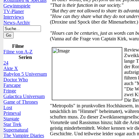
Kolumnen & Specials
"That is their function in our society."
Gewinnspiele
"But they are not allowed to share its advant
TV-Planer
"How can they share what they do not under
Interviews
(Droxine und Spock über die Minenarbeiter.)
News-Archiv
"Hours can be centuries, just as words can be
(Vanna auf die Frage von Captain Kirk, warum 
Filme
Review
Filme von A-Z
Zweikla
Serien
lange T
24
der Rom
Akte X
aufzeig
Babylon 5 Universum
führen 
Doctor Who
auch "M
Farscape
"Die Wo
Fringe
zwei Kl
Galactica Universum
Die Bes
Game of Thrones
"Metropolis" in prunkvollen Hochhäusern, in 
Lost
tatsächlich im "Himmel" beheimatet), während
Primeval
schuften muss. Zu dieser Zweiklassengesellsc
Stargate
Vorurteile und Rassismus hinzu; hält die Aris
Star Trek
geistig minderbemittelt. Woher kennen wir di
Supernatural
Geschichte. Und teilweise leider sogar auch
The Vampire Diaries