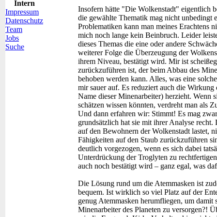
Intern
Insofern hätte "Die Wolkenstadt" eigentlich b
Impressum
die gewählte Thematik mag nicht unbedingt ei
Datenschutz
Problematiken kann man meines Erachtens nich
Team
mich noch lange kein Beinbruch. Leider leis
Jobs
dieses Themas die eine oder andere Schwäche.
Suche
weiterer Folge die Überzeugung der Wolkensta
ihrem Niveau, bestätigt wird. Mir ist scheiße
zurückzuführen ist, der beim Abbau des Miner
behoben werden kann. Alles, was eine solche S
mir sauer auf. Es reduziert auch die Wirkung 
Name dieser Minenarbeiter) herzieht. Wenn sie
schätzen wissen könnten, verdreht man als Zus
Und dann erfahren wir: Stimmt! Es mag zwar 
grundsätzlich hat sie mit ihrer Analyse recht
auf den Bewohnern der Wolkenstadt lastet, ni
Fähigkeiten auf den Staub zurückzuführen sind
deutlich vorgezogen, wenn es sich dabei tats
Unterdrückung der Troglyten zu rechtfertigen, 
auch noch bestätigt wird – ganz egal, was da
Die Lösung rund um die Atemmasken ist zud
bequem. Ist wirklich so viel Platz auf der Ente
genug Atemmasken herumfliegen, um damit s
Minenarbeiter des Planeten zu versorgen?! Übe