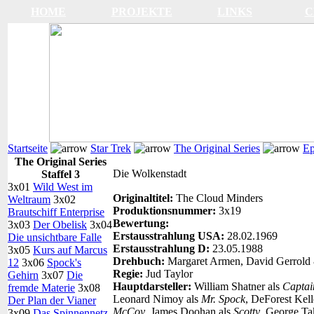
HOME
PROJEKTE
LINKS
C
Startseite
Star Trek
The Original Series
Ep
The Original Series
Die Wolkenstadt
Staffel 3
3x01
Wild West im
Originaltitel:
The Cloud Minders
Weltraum
3x02
Produktionsnummer:
3x19
Brautschiff Enterprise
Bewertung:
3x03
Der Obelisk
3x04
Erstausstrahlung USA:
28.02.1969
Die unsichtbare Falle
Erstausstrahlung D:
23.05.1988
3x05
Kurs auf Marcus
Drehbuch:
Margaret Armen, David Gerrold
12
3x06
Spock's
Regie:
Jud Taylor
Gehirn
3x07
Die
Hauptdarsteller:
William Shatner als
Captai
fremde Materie
3x08
Leonard Nimoy als
Mr. Spock
, DeForest Kell
Der Plan der Vianer
McCoy
, James Doohan als
Scotty
, George Ta
3x09
Das Spinnennetz