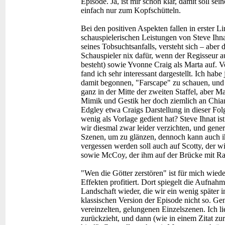
Episode. Ja, ist mir schon klar, damit soll s
einfach nur zum Kopfschütteln.
Bei den positiven Aspekten fallen in erster Li
schauspielerischen Leistungen von Steve Ihnat
seines Tobsuchtsanfalls, versteht sich – aber 
Schauspieler nix dafür, wenn der Regisseur a
besteht) sowie Yvonne Craig als Marta auf. Vo
fand ich sehr interessant dargestellt. Ich habe 
damit begonnen, "Farscape" zu schauen, und 
ganz in der Mitte der zweiten Staffel, aber M
Mimik und Gestik her doch ziemlich an Chian
Edgley etwa Craigs Darstellung in dieser Folg
wenig als Vorlage gedient hat? Steve Ihnat is
wir diesmal zwar leider verzichten, und ge
Szenen, um zu glänzen, dennoch kann auch i
vergessen werden soll auch auf Scotty, der 
sowie McCoy, der ihm auf der Brücke mit Rat 
"Wen die Götter zerstören" ist für mich wiede
Effekten profitiert. Dort spiegelt die Aufnah
Landschaft wieder, die wir ein wenig später
klassischen Version der Episode nicht so. Gen
vereinzelten, gelungenen Einzelszenen. Ich l
zurückzieht, und dann (wie in einem Zitat zur