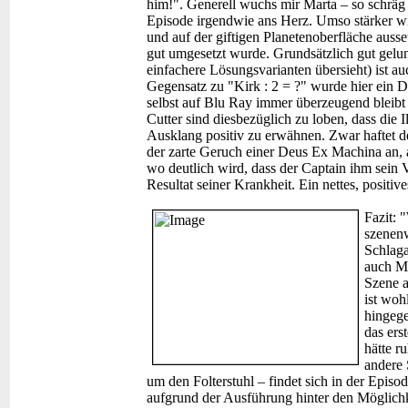
him!". Generell wuchs mir Marta – so schräg
Episode irgendwie ans Herz. Umso stärker wi
und auf der giftigen Planetenoberfläche ausse
gut umgesetzt wurde. Grundsätzlich gut gelu
einfachere Lösungsvarianten übersieht) ist 
Gegensatz zu "Kirk : 2 = ?" wurde hier ein D
selbst auf Blu Ray immer überzeugend bleibt 
Cutter sind diesbezüglich zu loben, dass die I
Ausklang positiv zu erwähnen. Zwar haftet 
der zarte Geruch einer Deus Ex Machina an, a
wo deutlich wird, dass der Captain ihm sein V
Resultat seiner Krankheit. Ein nettes, posit
Fazit:
"
szenenw
Schlaga
auch Ma
Szene a
ist woh
hingege
das ers
hätte r
andere 
um den Folterstuhl – findet sich in der Episo
aufgrund der Ausführung hinter den Möglichk