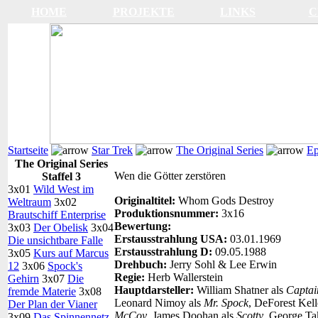
HOME
PROJEKTE
LINKS
C
Startseite
Star Trek
The Original Series
Ep
The Original Series
Wen die Götter zerstören
Staffel 3
3x01
Wild West im
Originaltitel:
Whom Gods Destroy
Weltraum
3x02
Produktionsnummer:
3x16
Brautschiff Enterprise
Bewertung:
3x03
Der Obelisk
3x04
Erstausstrahlung USA:
03.01.1969
Die unsichtbare Falle
Erstausstrahlung D:
09.05.1988
3x05
Kurs auf Marcus
Drehbuch:
Jerry Sohl & Lee Erwin
12
3x06
Spock's
Regie:
Herb Wallerstein
Gehirn
3x07
Die
Hauptdarsteller:
William Shatner als
Captai
fremde Materie
3x08
Leonard Nimoy als
Mr. Spock
, DeForest Kell
Der Plan der Vianer
McCoy
, James Doohan als
Scotty
, George Ta
3x09
Das Spinnennetz