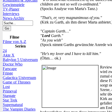
Kolumnen & Specials
children are not so well co-ordinated."
Gewinnspiele
(Spocks Analyse von Marta's Tanz.)
TV-Planer
Interviews
"That's, er, very magnanimous of you."
News-Archiv
(Kirk zu Garth, als ihm dieser Marta anbietet.
"Captain Garth…"
"
Lord
Garth."
Filme
"As you wish"
Filme von A-Z
(Spock nimmt Garths gewünschte Anrede wide
Serien
24
"He's my lover and I have to kill him."
Akte X
(Öhm… ok.)
Babylon 5 Universum
Doctor Who
Review
Farscape
wird zw
Fringe
zumal e
Galactica Universum
diese F
Game of Thrones
sorgt s
Lost
Szene, 
Primeval
sehr üb
Stargate
Kirk au
Star Trek
gefalle
Supernatural
am Ende
The Vampire Diaries