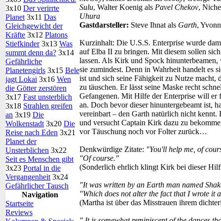
Sulu
, Walter Koenig als
Pavel Chekov
, Niche
3x10
Der verirrte
Uhura
Planet
3x11
Das
Gastdarsteller:
Steve Ihnat als
Garth
, Yvonn
Gleichgewicht der
Kräfte
3x12
Platons
Kurzinhalt:
Die U.S.S. Enterprise wurde damit
Stiefkinder
3x13
Was
auf Elba II zu bringen. Mit diesem sollen sic
summt denn da?
3x14
lassen. Als Kirk und Spock hinunterbeamen, 
Gefährliche
sie zumindest. Denn in Wahrheit handelt es s
Planetengirls
3x15
Bele
ist und sich seine Fähigkeit zu Nutze macht
jagt Lokai
3x16
Wen
zu täuschen. Er lässt seine Maske recht schne
die Götter zerstören
Gefangenen. Mit Hilfe der Enterprise will er
3x17
Fast unsterblich
an. Doch bevor dieser hinuntergebeamt ist, h
3x18
Strahlen greifen
vereinbart – den Garth natürlich nicht kennt. 
an
3x19
Die
und versucht Captain Kirk dazu zu bekommen
Wolkenstadt
3x20
Die
vor Täuschung noch vor Folter zurück…
Reise nach Eden
3x21
Planet der
Denkwürdige Zitate:
"You'll help me, of cour
Unsterblichen
3x22
"Of course."
Seit es Menschen gibt
(Sonderlich ehrlich klingt Kirk bei dieser Hil
3x23
Portal in die
Vergangenheit
3x24
"It was written by an Earth man named Shak
Gefährlicher Tausch
"Which does not alter the fact that I wrote it 
Navigation
(Martha ist über das Misstrauen ihrem dichte
Startseite
Reviews
" It is somewhat reminiscent of the dances th