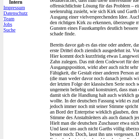
bedauerlicher, dass man diese interessante Id
Intern
offensichtlichste Lösung für das Problem – ei
Impressum
seelenruhig zusieht, wie sich Kirk und Garth
Datenschutz
Ausgang einer vielversprechenden Idee. Auch
Team
den richtigen Kirk zu erkennen, überzeugte m
Jobs
Gunsten eines Faustkampfes deutlich bessere
Suche
schade finde.
Bereits davor gab es das eine oder andere, das
erste Drittel doch ziemlich ausgedehnt ist. V
Hier kommt doch kurzfristig etwas Langeweil
Zahn zulegen. Das mit dem Codewort für den T
Ausgangsposition, wirkt aber auch nicht seh
Fähigkeit, die Gestalt einer anderen Person
(die man weder davor noch danach jemals wi
der letzten Folge der klassischen Serie noch 
ungemein beliebig und konstruiert, dass man 
damit sich die Handlung halt auch wirklich 
wollte. In der deutschen Fassung wirkt es z
jedoch immer noch mit seiner Stimme spricht 
an Bord der Enterprise wirklich glauben, den
Stimme des Anstaltsleiters als auch danach je
Hielt man die deutschen Zuschauer etwa nicht
Und lasst uns auch nicht Garths völlig überz
besser noch: Doch, lasst ihn uns vergessen. 