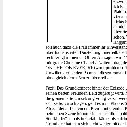
erzwung
Ich kann
Platoni
vier am
nichts 
damit n
übertri
schon.
langjäh
soll auch dazu die Frau immer ihr Einverstän
überdramatisierten Darstellung innerhalb der 
rechtfertigt in meinen Ohren Aussagen wie "Al
mir grade Christine Chapels Twittereintrag
ON THE JOB EVER! #1stworldproblemsofthe2
Unwillen der beiden Paare zu diesen romanti
ohne gleich dermaßen zu übertreiben.
Fazit:
Das Grundkonzept hinter der Episode u
seinen besten Freunden Leid zugefügt wird, hä
die grauenhafte Umsetzung völlig verschwe
sich selbst zu schlagen, geht es mit "Platons
Alexander auf einem ein Pferd imitierenden Kirk
peinlichen Szene könnte sich selbst die inhalt
Stiefkinder" jemals in Gefahr käme, als solch
Grundidee hat man sich nicht weiter mit der 