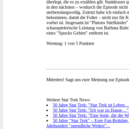
überlegt, die es zu erzählen gilt. Stattdess
in den nächsten – wodurch die Episode nicht 
sterbenslangweilig. Zuletzt habe ich einfach n
bekommen, damit die Folter – nicht nur für 
vorbei ist. Insgesamt ist "Platons Stiefkinder
schauspielerische Leistung von Barbara Bab
eines "Spocks Gehirn" entfernt ist.
Wertung:
1 von 5 Punkten
Mitreden!
Sagt uns eure Meinung zur Episod
Weitere Star Trek News
50 Jahre Star Trek: "Star Trek ist Leben…
50 Jahre Star Trek: "Ich war zu Hause…"
50 Jahre Star Trek: "Eine Serie, die die 
50 Jahre "Star Trek" – Eure Fan-Beiträge 
Jahrhundert "unendliche Weiten"...