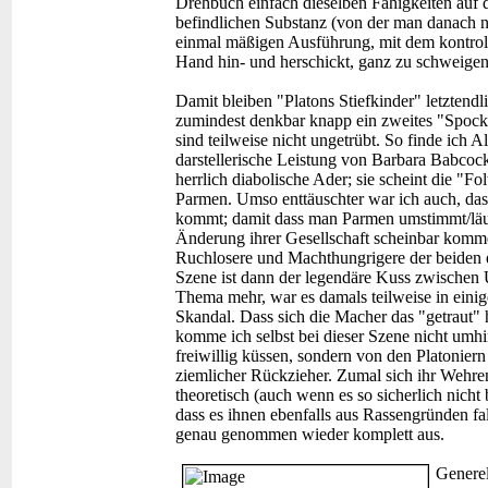
Drehbuch einfach dieselben Fähigkeiten auf 
befindlichen Substanz (von der man danach na
einmal mäßigen Ausführung, mit dem kontroll
Hand hin- und herschickt, ganz zu schweigen
Damit bleiben "Platons Stiefkinder" letztendl
zumindest denkbar knapp ein zweites "Spock
sind teilweise nicht ungetrübt. So finde ich A
darstellerische Leistung von Barbara Babcock 
herrlich diabolische Ader; sie scheint die "F
Parmen. Umso enttäuschter war ich auch, das
kommt; damit dass man Parmen umstimmt/läuter
Änderung ihrer Gesellschaft scheinbar kommen
Ruchlosere und Machthungrigere der beiden ei
Szene ist dann der legendäre Kuss zwischen 
Thema mehr, war es damals teilweise in einig
Skandal. Dass sich die Macher das "getraut" 
komme ich selbst bei dieser Szene nicht umhi
freiwillig küssen, sondern von den Platonie
ziemlicher Rückzieher. Zumal sich ihr Wehr
theoretisch (auch wenn es so sicherlich nicht 
dass es ihnen ebenfalls aus Rassengründen fa
genau genommen wieder komplett aus.
Generel