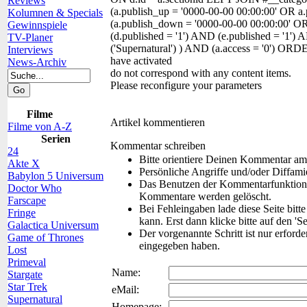
Reviews
(a.publish_up = '0000-00-00 00:00:00' OR a
Kolumnen & Specials
(a.publish_down = '0000-00-00 00:00:00' O
Gewinnspiele
(d.published = '1') AND (e.published = '1'
TV-Planer
('Supernatural') ) AND (a.access = '0') O
Interviews
have activated
News-Archiv
do not correspond with any content items.
Please reconfigure your parameters
Filme
Artikel kommentieren
Filme von A-Z
Serien
Kommentar schreiben
24
Bitte orientiere Deinen Kommentar am
Akte X
Persönliche Angriffe und/oder Diffam
Babylon 5 Universum
Das Benutzen der Kommentarfunktion f
Doctor Who
Kommentare werden gelöscht.
Farscape
Bei Fehleingaben lade diese Seite bitt
Fringe
kann. Erst dann klicke bitte auf den 'S
Galactica Universum
Der vorgenannte Schritt ist nur erford
Game of Thrones
eingegeben haben.
Lost
Primeval
Name:
Stargate
Star Trek
eMail:
Supernatural
Homepage: