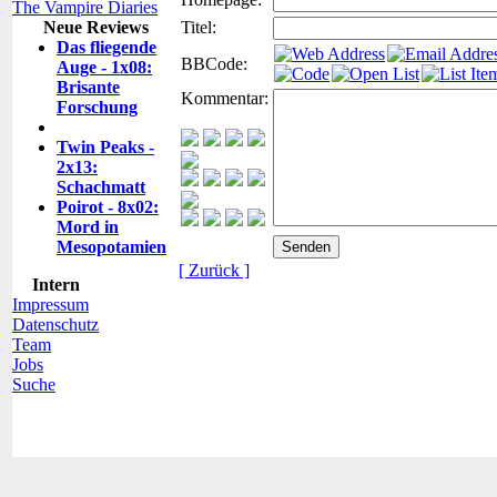
The Vampire Diaries
Neue Reviews
Titel:
Das fliegende
BBCode:
Auge - 1x08:
Brisante
Kommentar:
Forschung
Twin Peaks -
2x13:
Schachmatt
Poirot - 8x02:
Mord in
Mesopotamien
[ Zurück ]
Intern
Impressum
Datenschutz
Team
Jobs
Suche