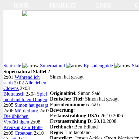
HOME
PROJEKTE
LINKS
C
Startseite
Supernatural
Episodenguide
Sta
Supernatural Staffel 2
Simon hat gesagt
2x01
Während ich
starb
2x02
Alle lieben
Clowns
2x03
Originaltitel:
Simon Said
Blutrausch
2x04
Spiel
Deutscher Titel:
Simon hat gesagt
nicht mit toten Dingen
Episodennummer:
2x05
2x05
Simon hat gesagt
Bewertung:
2x06
Mörderburg
2x07
Erstausstrahlung USA:
26.10.2006
Die üblichen
Erstausstrahlung D:
20.10.2008
Verdächtigen
2x08
Drehbuch:
Ben Edlund
Kreuzung zur Hölle
Regie:
Tim Iacofano
2x09
Croatoan
2x10
Darsteller:
Jensen Ackles
(Dean Winchester
Gejagt
2x11