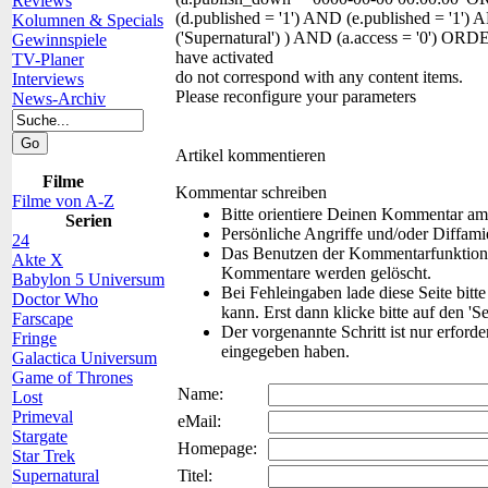
Reviews
(d.published = '1') AND (e.published = '1'
Kolumnen & Specials
('Supernatural') ) AND (a.access = '0') O
Gewinnspiele
have activated
TV-Planer
do not correspond with any content items.
Interviews
Please reconfigure your parameters
News-Archiv
Artikel kommentieren
Filme
Kommentar schreiben
Filme von A-Z
Bitte orientiere Deinen Kommentar am
Serien
Persönliche Angriffe und/oder Diffam
24
Das Benutzen der Kommentarfunktion f
Akte X
Kommentare werden gelöscht.
Babylon 5 Universum
Bei Fehleingaben lade diese Seite bitt
Doctor Who
kann. Erst dann klicke bitte auf den 'S
Farscape
Der vorgenannte Schritt ist nur erford
Fringe
eingegeben haben.
Galactica Universum
Game of Thrones
Name:
Lost
Primeval
eMail:
Stargate
Homepage:
Star Trek
Supernatural
Titel: