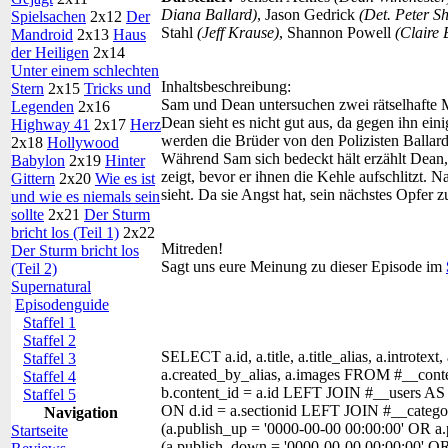
Diana Ballard)
, Jason Gedrick
(Det. Peter S
Spielsachen
2x12
Der
Stahl
(Jeff Krause)
, Shannon Powell
(Claire 
Mandroid
2x13
Haus
der Heiligen
2x14
Unter einem schlechten
Inhaltsbeschreibung:
Stern
2x15
Tricks und
Sam und Dean untersuchen zwei rätselhafte M
Legenden
2x16
Dean sieht es nicht gut aus, da gegen ihn e
Highway 41
2x17
Herz
werden die Brüder von den Polizisten Ballard
2x18
Hollywood
Während Sam sich bedeckt hält erzählt Dean, 
Babylon
2x19
Hinter
zeigt, bevor er ihnen die Kehle aufschlitzt. N
Gittern
2x20
Wie es ist
sieht. Da sie Angst hat, sein nächstes Opfer z
und wie es niemals sein
sollte
2x21
Der Sturm
bricht los (Teil 1)
2x22
Mitreden!
Der Sturm bricht los
Sagt uns eure Meinung zu dieser Episode im
(Teil 2)
Supernatural
Episodenguide
Staffel 1
Staffel 2
SELECT a.id, a.title, a.title_alias, a.introtext,
Staffel 3
a.created_by_alias, a.images FROM #__con
Staffel 4
b.content_id = a.id LEFT JOIN #__users AS
Staffel 5
ON d.id = a.sectionid LEFT JOIN #__categor
Navigation
(a.publish_up = '0000-00-00 00:00:00' OR a
Startseite
(a.publish_down = '0000-00-00 00:00:00' O