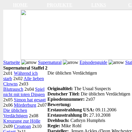
HOME
PROJEKTE
LINKS
C
Startseite
Supernatural
Episodenguide
Sta
Supernatural Staffel 2
Die üblichen Verdächtigen
2x01
Während ich
starb
2x02
Alle lieben
Clowns
2x03
Originaltitel:
The Usual Suspects
Blutrausch
2x04
Spiel
Deutscher Titel:
Die üblichen Verdächtigen
nicht mit toten Dingen
Episodennummer:
2x07
2x05
Simon hat gesagt
Bewertung:
2x06
Mörderburg
2x07
Erstausstrahlung USA:
09.11.2006
Die üblichen
Erstausstrahlung D:
27.10.2008
Verdächtigen
2x08
Drehbuch:
Cathryn Humphris
Kreuzung zur Hölle
Regie:
Mike Rohl
2x09
Croatoan
2x10
Darsteller:
Jensen Ackles
(Dean Winchester
Gejagt
2x11