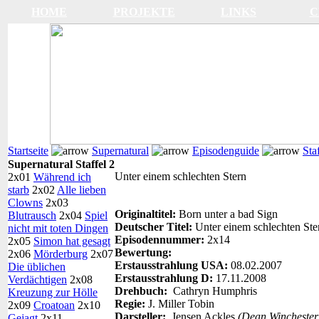
HOME
PROJEKTE
LINKS
C
Startseite
Supernatural
Episodenguide
Sta
Supernatural Staffel 2
Unter einem schlechten Stern
2x01
Während ich
starb
2x02
Alle lieben
Clowns
2x03
Originaltitel:
Born unter a bad Sign
Blutrausch
2x04
Spiel
Deutscher Titel:
Unter einem schlechten Ste
nicht mit toten Dingen
Episodennummer:
2x14
2x05
Simon hat gesagt
Bewertung:
2x06
Mörderburg
2x07
Erstausstrahlung USA:
08.02.2007
Die üblichen
Erstausstrahlung D:
17.11.2008
Verdächtigen
2x08
Drehbuch:
Cathryn Humphris
Kreuzung zur Hölle
Regie:
J. Miller Tobin
2x09
Croatoan
2x10
Darsteller:
Jensen Ackles
(Dean Winchester
Gejagt
2x11