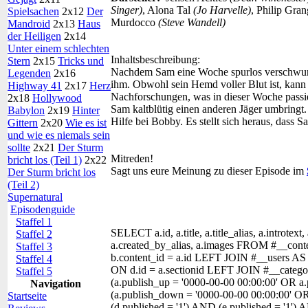
Singer)
, Alona Tal
(Jo Harvelle)
, Philip Gra
Spielsachen
2x12
Der
Murdocco
(Steve Wandell
)
Mandroid
2x13
Haus
der Heiligen
2x14
Unter einem schlechten
Inhaltsbeschreibung:
Stern
2x15
Tricks und
Nachdem Sam eine Woche spurlos verschwun
Legenden
2x16
ihm. Obwohl sein Hemd voller Blut ist, kann 
Highway 41
2x17
Herz
Nachforschungen, was in dieser Woche passier
2x18
Hollywood
Sam kaltblütig einen anderen Jäger umbringt
Babylon
2x19
Hinter
Hilfe bei Bobby. Es stellt sich heraus, dass Sam
Gittern
2x20
Wie es ist
und wie es niemals sein
sollte
2x21
Der Sturm
Mitreden!
bricht los (Teil 1)
2x22
Sagt uns eure Meinung zu dieser Episode im
Der Sturm bricht los
(Teil 2)
Supernatural
Episodenguide
Staffel 1
SELECT a.id, a.title, a.title_alias, a.introtext,
Staffel 2
a.created_by_alias, a.images FROM #__con
Staffel 3
b.content_id = a.id LEFT JOIN #__users AS
Staffel 4
ON d.id = a.sectionid LEFT JOIN #__categor
Staffel 5
(a.publish_up = '0000-00-00 00:00:00' OR a
Navigation
(a.publish_down = '0000-00-00 00:00:00' O
Startseite
(d.published = '1') AND (e.published = '1'