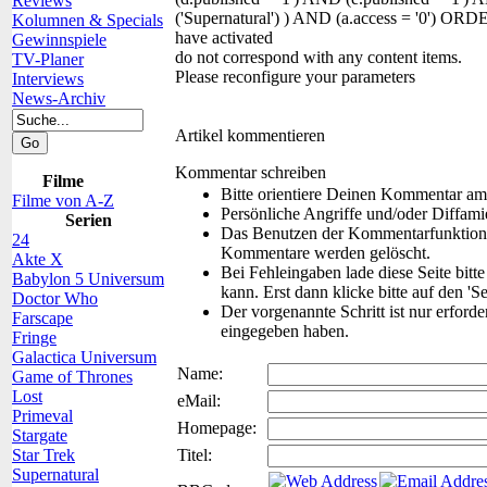
Reviews
('Supernatural') ) AND (a.access = '0') O
Kolumnen & Specials
have activated
Gewinnspiele
do not correspond with any content items.
TV-Planer
Please reconfigure your parameters
Interviews
News-Archiv
Artikel kommentieren
Kommentar schreiben
Filme
Bitte orientiere Deinen Kommentar am
Filme von A-Z
Persönliche Angriffe und/oder Diffam
Serien
Das Benutzen der Kommentarfunktion f
24
Kommentare werden gelöscht.
Akte X
Bei Fehleingaben lade diese Seite bitt
Babylon 5 Universum
kann. Erst dann klicke bitte auf den 'S
Doctor Who
Der vorgenannte Schritt ist nur erford
Farscape
eingegeben haben.
Fringe
Galactica Universum
Name:
Game of Thrones
Lost
eMail:
Primeval
Homepage:
Stargate
Star Trek
Titel:
Supernatural