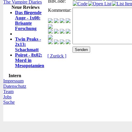
BBCode:
The Vampire Diaries
Neue Reviews
Kommentar:
Das fliegende
Auge - 1x08:
Brisante
Forschung
Twin Peaks -
2x13:
Schachmatt
Poirot - 8x02:
[ Zurück ]
Mord in
Mesopotamien
Intern
Impressum
Datenschutz
Team
Jobs
Suche