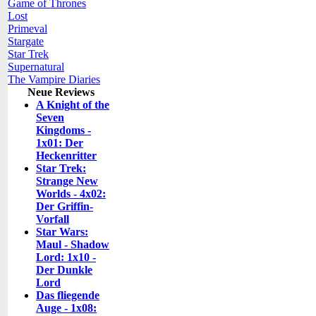
Game of Thrones
Lost
Primeval
Stargate
Star Trek
Supernatural
The Vampire Diaries
Neue Reviews
A Knight of the
Seven
Kingdoms -
1x01: Der
Heckenritter
Star Trek:
Strange New
Worlds - 4x02:
Der Griffin-
Vorfall
Star Wars:
Maul - Shadow
Lord: 1x10 -
Der Dunkle
Lord
Das fliegende
Auge - 1x08: