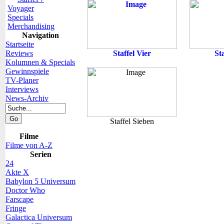
Voyager
Specials
Merchandising
Navigation
Startseite
Reviews
Staffel Vier
St
Kolumnen & Specials
Gewinnspiele
TV-Planer
Interviews
News-Archiv
Staffel Sieben
Filme
Filme von A-Z
Serien
24
Akte X
Babylon 5 Universum
Doctor Who
Farscape
Fringe
Galactica Universum