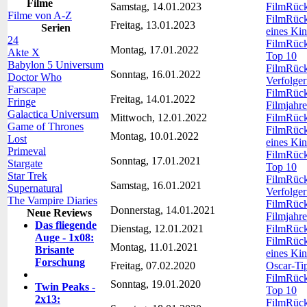
Filme
Samstag, 14.01.2023
FilmRückb
Filme von A-Z
FilmRückb
Freitag, 13.01.2023
Serien
eines Kin
24
FilmRückb
Montag, 17.01.2022
Akte X
Top 10
Babylon 5 Universum
FilmRückb
Sonntag, 16.01.2022
Doctor Who
Verfolger
Farscape
FilmRück
Freitag, 14.01.2022
Fringe
Filmjahre
Galactica Universum
Mittwoch, 12.01.2022
FilmRückb
Game of Thrones
FilmRückb
Montag, 10.01.2022
Lost
eines Kin
Primeval
FilmRückb
Sonntag, 17.01.2021
Stargate
Top 10
Star Trek
FilmRückb
Samstag, 16.01.2021
Supernatural
Verfolger
The Vampire Diaries
FilmRück
Donnerstag, 14.01.2021
Neue Reviews
Filmjahre
Das fliegende
Dienstag, 12.01.2021
FilmRückb
Auge - 1x08:
FilmRückb
Montag, 11.01.2021
Brisante
eines Kin
Forschung
Freitag, 07.02.2020
Oscar-Ti
FilmRückb
Sonntag, 19.01.2020
Twin Peaks -
Top 10
2x13:
FilmRückb