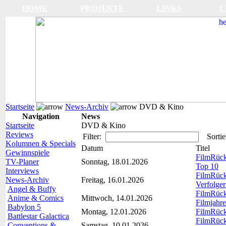
HOME
PROJEKTE
LINKS
C
Startseite
News-Archiv
DVD & Kino
Navigation
News
Startseite
DVD & Kino
Reviews
Filter:
Sortie
Kolumnen & Specials
Datum
Titel
Gewinnspiele
FilmRückb
TV-Planer
Sonntag, 18.01.2026
Top 10
Interviews
FilmRückb
News-Archiv
Freitag, 16.01.2026
Verfolger
Angel & Buffy
FilmRück
Anime & Comics
Mittwoch, 14.01.2026
Filmjahre
Babylon 5
Montag, 12.01.2026
FilmRückb
Battlestar Galactica
FilmRückb
Conventions &
Samstag, 10.01.2026