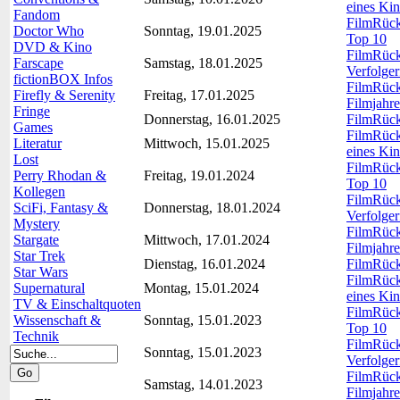
eines Kin
Fandom
FilmRückb
Doctor Who
Sonntag, 19.01.2025
Top 10
DVD & Kino
FilmRückb
Farscape
Samstag, 18.01.2025
Verfolger
fictionBOX Infos
FilmRück
Firefly & Serenity
Freitag, 17.01.2025
Filmjahre
Fringe
Donnerstag, 16.01.2025
FilmRückb
Games
FilmRückb
Literatur
Mittwoch, 15.01.2025
eines Kin
Lost
FilmRückb
Perry Rhodan &
Freitag, 19.01.2024
Top 10
Kollegen
FilmRückb
SciFi, Fantasy &
Donnerstag, 18.01.2024
Verfolger
Mystery
FilmRück
Stargate
Mittwoch, 17.01.2024
Filmjahre
Star Trek
Dienstag, 16.01.2024
FilmRückb
Star Wars
FilmRückb
Supernatural
Montag, 15.01.2024
eines Kin
TV & Einschaltquoten
FilmRückb
Wissenschaft &
Sonntag, 15.01.2023
Top 10
Technik
FilmRückb
Sonntag, 15.01.2023
Verfolger
FilmRück
Samstag, 14.01.2023
Filmjahre