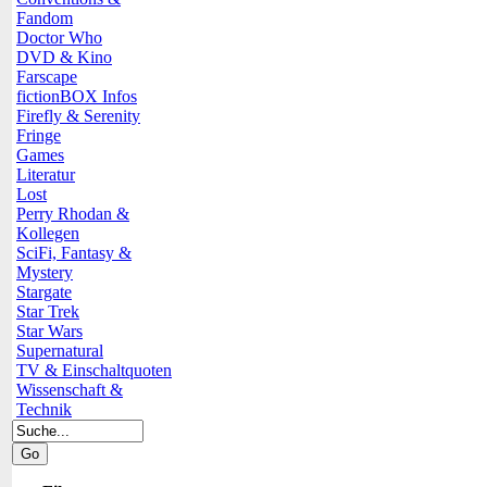
Fandom
Doctor Who
DVD & Kino
Farscape
fictionBOX Infos
Firefly & Serenity
Fringe
Games
Literatur
Lost
Perry Rhodan &
Kollegen
SciFi, Fantasy &
Mystery
Stargate
Star Trek
Star Wars
Supernatural
TV & Einschaltquoten
Wissenschaft &
Technik