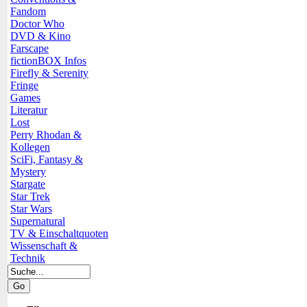
Fandom
Doctor Who
DVD & Kino
Farscape
fictionBOX Infos
Firefly & Serenity
Fringe
Games
Literatur
Lost
Perry Rhodan &
Kollegen
SciFi, Fantasy &
Mystery
Stargate
Star Trek
Star Wars
Supernatural
TV & Einschaltquoten
Wissenschaft &
Technik