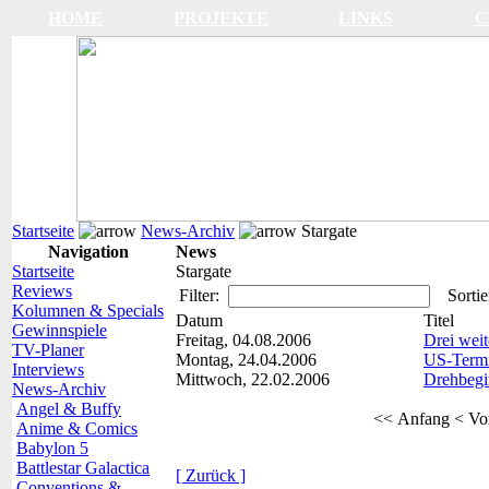
HOME
PROJEKTE
LINKS
C
Startseite
News-Archiv
Stargate
Navigation
News
Startseite
Stargate
Reviews
Filter:
Sortie
Kolumnen & Specials
Datum
Titel
Gewinnspiele
Freitag, 04.08.2006
Drei weit
TV-Planer
Montag, 24.04.2006
US-Termi
Interviews
Mittwoch, 22.02.2006
Drehbegin
News-Archiv
Angel & Buffy
<< Anfang
< Vo
Anime & Comics
Babylon 5
Battlestar Galactica
[ Zurück ]
Conventions &