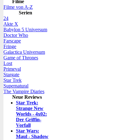
Filme
Filme von A-Z
Serien
24
Akte X
Babylon 5 Universum
Doctor Who
Farscape
Fringe
Galactica Universum
Game of Thrones
Lost
Primeval
Stargate
Star Trek
Supernatural
The Vampire Diaries
Neue Reviews
Star Trek:
Strange New
Worlds - 4x02:
Der Griffin-
Vorfall
Star Wars:
Maul - Shadow