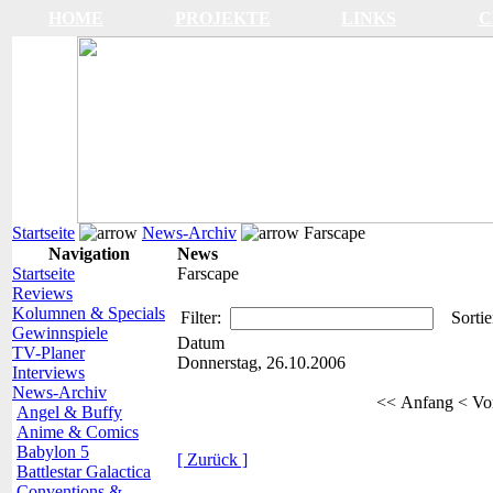
HOME
PROJEKTE
LINKS
C
Startseite
News-Archiv
Farscape
Navigation
News
Startseite
Farscape
Reviews
Kolumnen & Specials
Filter:
Sortie
Gewinnspiele
Datum
TV-Planer
Donnerstag, 26.10.2006
Interviews
News-Archiv
<< Anfang
< Vo
Angel & Buffy
Anime & Comics
Babylon 5
[ Zurück ]
Battlestar Galactica
Conventions &