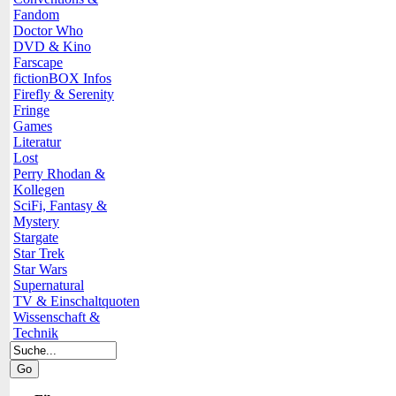
Fandom
Doctor Who
DVD & Kino
Farscape
fictionBOX Infos
Firefly & Serenity
Fringe
Games
Literatur
Lost
Perry Rhodan &
Kollegen
SciFi, Fantasy &
Mystery
Stargate
Star Trek
Star Wars
Supernatural
TV & Einschaltquoten
Wissenschaft &
Technik