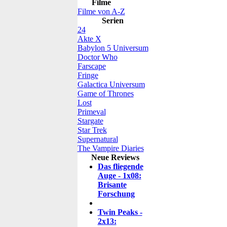
Filme
Filme von A-Z
Serien
24
Akte X
Babylon 5 Universum
Doctor Who
Farscape
Fringe
Galactica Universum
Game of Thrones
Lost
Primeval
Stargate
Star Trek
Supernatural
The Vampire Diaries
Neue Reviews
Das fliegende
Auge - 1x08:
Brisante
Forschung
Twin Peaks -
2x13: