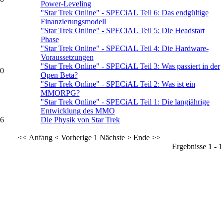
Power-Leveling
"Star Trek Online" - SPECiAL Teil 6: Das endgültige
Finanzierungsmodell
"Star Trek Online" - SPECiAL Teil 5: Die Headstart
Phase
"Star Trek Online" - SPECiAL Teil 4: Die Hardware-
Voraussetzungen
"Star Trek Online" - SPECiAL Teil 3: Was passiert in der
10
Open Beta?
"Star Trek Online" - SPECiAL Teil 2: Was ist ein
MMORPG?
"Star Trek Online" - SPECiAL Teil 1: Die langjährige
Entwicklung des MMO
06
Die Physik von Star Trek
<< Anfang
< Vorherige
1
Nächste >
Ende >>
Ergebnisse 1 - 