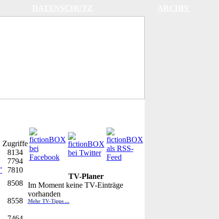
DATENSCHUTZ
ARCHIV
Zugriffe
8134
7794
"
7810
TV-Planer
8508
Im Moment keine TV-Einträge
vorhanden
8558
Mehr TV-Tipps ...
7464