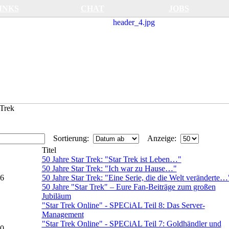
INKS
CHAT
JOBS
Trek
Sortierung:
Anzeige:
Titel
50 Jahre Star Trek: "Star Trek ist Leben…"
50 Jahre Star Trek: "Ich war zu Hause…"
16
50 Jahre Star Trek: "Eine Serie, die die Welt veränderte…
50 Jahre "Star Trek" – Eure Fan-Beiträge zum großen
Jubiläum
"Star Trek Online" - SPECiAL Teil 8: Das Server-
Management
"Star Trek Online" - SPECiAL Teil 7: Goldhändler und
10