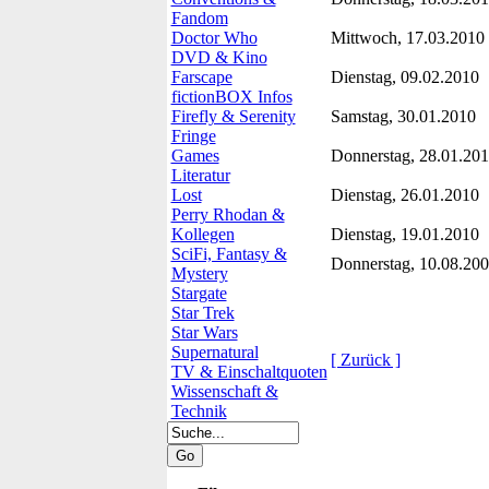
Fandom
Doctor Who
Mittwoch, 17.03.2010
DVD & Kino
Farscape
Dienstag, 09.02.2010
fictionBOX Infos
Firefly & Serenity
Samstag, 30.01.2010
Fringe
Games
Donnerstag, 28.01.20
Literatur
Lost
Dienstag, 26.01.2010
Perry Rhodan &
Kollegen
Dienstag, 19.01.2010
SciFi, Fantasy &
Donnerstag, 10.08.20
Mystery
Stargate
Star Trek
Star Wars
Supernatural
[ Zurück ]
TV & Einschaltquoten
Wissenschaft &
Technik