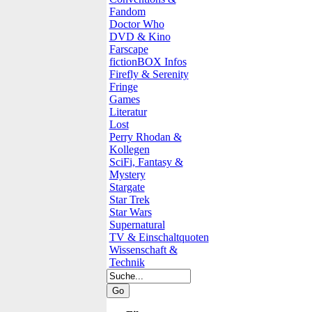
Fandom
Doctor Who
DVD & Kino
Farscape
fictionBOX Infos
Firefly & Serenity
Fringe
Games
Literatur
Lost
Perry Rhodan &
Kollegen
SciFi, Fantasy &
Mystery
Stargate
Star Trek
Star Wars
Supernatural
TV & Einschaltquoten
Wissenschaft &
Technik