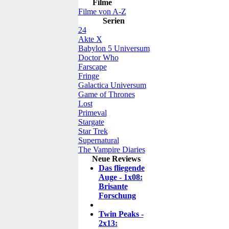
Filme
Filme von A-Z
Serien
24
Akte X
Babylon 5 Universum
Doctor Who
Farscape
Fringe
Galactica Universum
Game of Thrones
Lost
Primeval
Stargate
Star Trek
Supernatural
The Vampire Diaries
Neue Reviews
Das fliegende
Auge - 1x08:
Brisante
Forschung
Twin Peaks -
2x13: