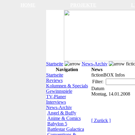
HOME
PROJEKTE
L
Startseite
News-Archiv
fict
Navigation
News
Startseite
fictionBOX Infos
Reviews
Filter:
Kolumnen & Specials
Datum
Gewinnspiele
Montag, 14.01.2008
TV-Planer
Interviews
News-Archiv
Angel & Buffy
Anime & Comics
[ Zurück ]
Babylon 5
Battlestar Galactica
Conventions &