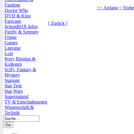
Fandom
<< Anfang
< Vorhe
Doctor Who
DVD & Kino
Farscape
[ Zurück ]
fictionBOX Infos
Firefly & Serenity
Fringe
Games
Literatur
Lost
Perry Rhodan &
Kollegen
SciFi, Fantasy &
Mystery
Stargate
Star Trek
Star Wars
Supernatural
TV & Einschaltquoten
Wissenschaft &
Technik