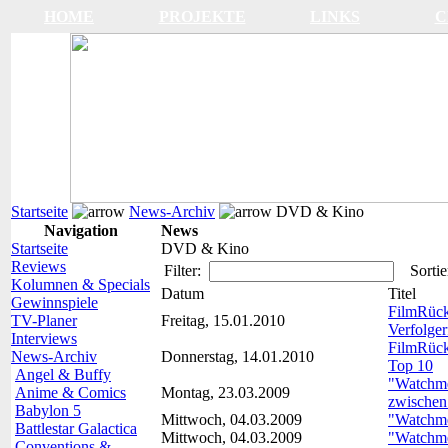
HOME
PROJEKTE
LINKS
C
Startseite
News-Archiv
DVD & Kino
Navigation
News
Startseite
DVD & Kino
Reviews
Filter:
Sortie
Kolumnen & Specials
Datum
Titel
Gewinnspiele
FilmRückb
TV-Planer
Freitag, 15.01.2010
Verfolger
Interviews
FilmRückb
News-Archiv
Donnerstag, 14.01.2010
Top 10
Angel & Buffy
"Watchme
Anime & Comics
Montag, 23.03.2009
zwischen
Babylon 5
Mittwoch, 04.03.2009
"Watchme
Battlestar Galactica
Mittwoch, 04.03.2009
"Watchm
Conventions &