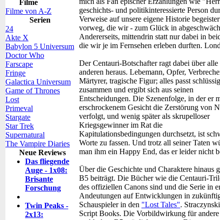
mich als Fan epischer Erzählungen wie "Herr 
Filme
geschichts- und politikinteressierte Person du
Filme von A-Z
Verweise auf unsere eigene Historie begeiste
Serien
vorweg, die wir - zum Glück in abgeschwächt
24
Andererseits, mittendrin statt nur dabei in be
Akte X
die wir je im Fernsehen erleben durften. Lon
Babylon 5 Universum
Doctor Who
Der Centauri-Botschafter ragt dabei über alle
Farscape
anderen heraus. Lebemann, Opfer, Verbrecher
Fringe
Märtyrer, tragische Figur; alles passt schlüssi
Galactica Universum
zusammen und ergibt sich aus seinen
Game of Thrones
Entscheidungen. Die Szenenfolge, in der er m
Lost
erschrockenem Gesicht die Zerstörung von N
Primeval
verfolgt, und wenig später als skrupelloser
Stargate
Kriegsgewinner im Rat die
Star Trek
Kapitulationsbedingungen durchsetzt, ist sch
Supernatural
Worte zu fassen. Und trotz all seiner Taten w
The Vampire Diaries
man ihm ein Happy End, das er leider nicht
Neue Reviews
Das fliegende
Über die Geschichte und Charaktere hinaus g
Auge - 1x08:
B5 beiträgt. Die Bücher wie die Centauri-Tri
Brisante
des offiziellen Canons sind und die Serie in 
Forschung
Andeutungen auf Entwicklungen in zukünftig
Schauspieler in den
"Lost Tales"
. Straczynsk
Twin Peaks -
Script Books. Die Vorbildwirkung für andere 
2x13: