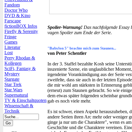
Fandom
Doctor Who
DVD & Kino
Farscape
fictionBOX Infos
Spoiler-Warnung!
Das nachfolgende Essay be
Firefly & Serenity
vagen Spoiler zum Ende der Serie.
Fringe
Games
Literatur
"Babylon 5" brachte mich zum Staunen...
Lost
von Peter Schentler
Perry Rhodan &
Kollegen
In der 3. Staffel bezahlte Kosh seine Unters
SciFi, Fantasy &
inszenierte Szene, ein unglaublicher Moment
Mystery
irgendeine Vorankündigung aus der Serie verab
Stargate
zweifelte, dass sie auch in der letzten Episod
Star Trek
die mir wohl am stärksten in Erinnerung gebli
Star Wars
(erneut) zum Staunen gebracht. So wie eini
Supernatural
dem etwas später folgenden scheinbar grund
TV & Einschaltquoten
gab es noch viele mehr.
Wissenschaft &
Technik
Es ist schwer, einen Aspekt herauszuheben, 
andere Serien ihren Arc mehr oder weniger gu
ginge ja nur um die Charaktere", wenn es am
Geschichte und die Charaktere vereinen. Eine