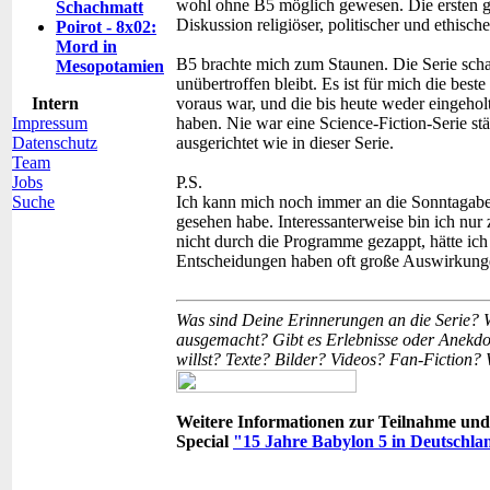
wohl ohne B5 möglich gewesen. Die ersten g
Schachmatt
Diskussion religiöser, politischer und ethis
Poirot - 8x02:
Mord in
B5 brachte mich zum Staunen. Die Serie schaf
Mesopotamien
unübertroffen bleibt. Es ist für mich die beste 
Intern
voraus war, und die bis heute weder eingehol
Impressum
haben. Nie war eine Science-Fiction-Serie st
Datenschutz
ausgerichtet wie in dieser Serie.
Team
Jobs
P.S.
Suche
Ich kann mich noch immer an die Sonntagaben
gesehen habe. Interessanterweise bin ich nur z
nicht durch die Programme gezappt, hätte ich v
Entscheidungen haben oft große Auswirku
Was sind Deine Erinnerungen an die Serie? W
ausgemacht? Gibt es Erlebnisse oder Anekdot
willst? Texte? Bilder? Videos? Fan-Fiction? 
Weitere Informationen zur Teilnahme und 
Special
"15 Jahre Babylon 5 in Deutschla