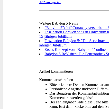
<< Zum Special
Weitere Babylon 5 News
"Babylon 5": Jeff Conaway verstorben - Za
Faszination Babylon 5: "Ein Universum mi
15-jährigen Jubiläum
Faszination Babylon 5: "Die Serie bracht
jährigen Jubiläum
Erstes Konzept von "Babylon 5" online - J
Babylon 5 ReVisited: Die Feuerprobe - Star
Artikel kommentieren
Kommentar schreiben
Bitte orientiere Deinen Kommentar am
Persönliche Angriffe und/oder Diffam
Das Benutzen der Kommentarfunktion f
Kommentare werden gelöscht.
Bei Fehleingaben lade diese Seite bitt
kann. Erst dann klicke bitte auf den 'S