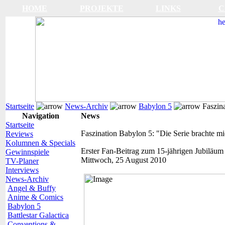
HOME
PROJEKTE
LINKS
C
Startseite
News-Archiv
Babylon 5
Faszina
Navigation
News
Startseite
Faszination Babylon 5: "Die Serie brachte m
Reviews
Kolumnen & Specials
Erster Fan-Beitrag zum 15-jährigen Jubiläum
Gewinnspiele
Mittwoch, 25 August 2010
TV-Planer
Interviews
News-Archiv
Angel & Buffy
Anime & Comics
Babylon 5
Battlestar Galactica
Conventions &