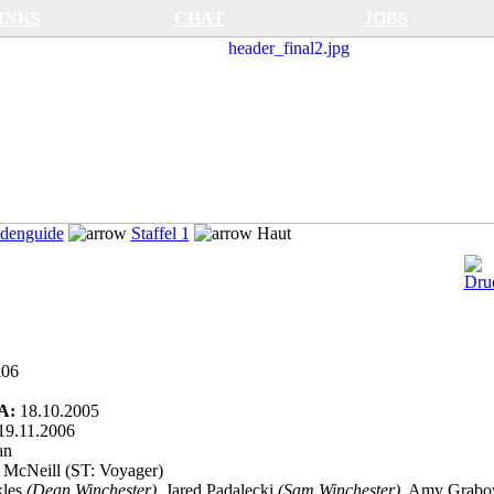
INKS
CHAT
JOBS
denguide
Staffel 1
Haut
x06
A:
18.10.2005
9.11.2006
an
McNeill (ST: Voyager)
kles
(Dean Winchester)
, Jared Padalecki
(Sam Winchester)
, Amy Grab