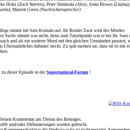
eks Holtz
(Zach Warren)
, Peter Shinkoda
(Alex)
, Anita Brown
(Lindsay
uerin), Marrett Green
(Nachrichtensprecher)
lege nimmt mit Sam Kontakt auf. Ihr Bruder Zack wird des Mordes
der Sache stimmt was nicht, denn zum Tatzeitpunkt war er bei ihr. Sam
ach und als ein weiterer Mord mit den gleichen Umständen passiert, 
s Übernatürliches dahinter steckt. Zu spät merken sie, dass sie es mit 
aben.
 zu dieser Episode in der
Supernatural-Forum
!
e Deinen Kommentar am Thema des Beitrages.
riffe und/oder Diffamierungen werden gelöscht.
r Kommentarfunktion für Werbezwecke ist nicht gestattet. Entspreche