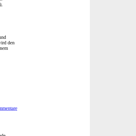
)
,
 und
wird den
einem
nde