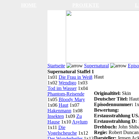
HOME
PROJEKTE
L
Startseite
Supernatural
Episo
Supernatural Staffel 1
Haut
1x01
Die Frau in Weiß
1x02
Wendigo
1x03
Tod im Wasser
1x04
Originaltitel:
Skin
Phantom-Reisende
Deutscher Titel:
Haut
1x05
Bloody Mary
Episodennummer:
1
1x06
Haut
1x07
Bewertung:
Hakenmann
1x08
Erstausstrahlung US
Insekten
1x09
Zu
Erstausstrahlung D:
1
Hause
1x10
Asylum
Drehbuch:
John Shib
1x11
Die
Regie:
Robert Duncan 
Vogelscheuche
1x12
Darsteller:
Jensen Ac
Der Wunderheiler
1x13