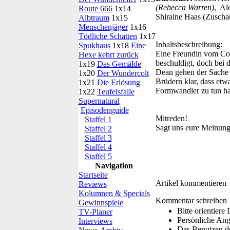
(Rebecca Warren)
, Al
Route 666
1x14
Shiraine Haas (Zuscha
Albtraum
1x15
Menschenjäger
1x16
Tödliche Schatten
1x17
Inhaltsbeschreibung:
Spukhaus
1x18
Eine
Eine Freundin vom Col
Hexe kehrt zurück
beschuldigt, doch bei 
1x19
Das Gemälde
Dean gehen der Sache n
1x20
Der Wundercolt
Brüdern klar, dass etwa
1x21
Die Erlösung
Formwandler zu tun h
1x22
Teufelsfalle
Supernatural
Episodenguide
Mitreden!
Staffel 1
Sagt uns eure Meinung
Staffel 2
Staffel 3
Staffel 4
Staffel 5
Navigation
Startseite
Artikel kommentieren
Reviews
Kolumnen & Specials
Kommentar schreiben
Gewinnspiele
Bitte orientier
TV-Planer
Persönliche Ang
Interviews
Das Benutzen de