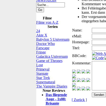
News-Archiv
Kommentare wer
Bei Fehleingaben
kann. Erst dann 
Der vorgenannte 
Filme
eingegeben hab
Filme von A-Z
Serien
Name:
24
Akte X
eMail:
Babylon 5 Universum
Homepage:
Doctor Who
Farscape
Titel:
Fringe
BBCode:
Galactica Universum
Game of Thrones
Kommentar:
Lost
Primeval
Stargate
Star Trek
Supernatural
The Vampire Diaries
Neue Reviews
Das fliegende
Auge - 1x08:
[ Zurück ]
Brisante