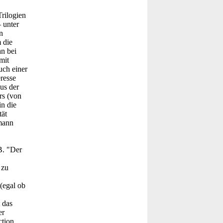
rilogien
 unter
n
 die
an bei
mit
uch einer
resse
us der
rs (von
in die
tät
dmann
B. "Der
 zu
(egal ob
 das
er
tion.