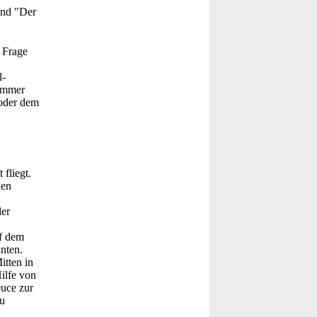
und "Der
e Frage
l-
 immer
oder dem
fliegt.
den
der
uf dem
nten.
itten in
ilfe von
uce zur
u