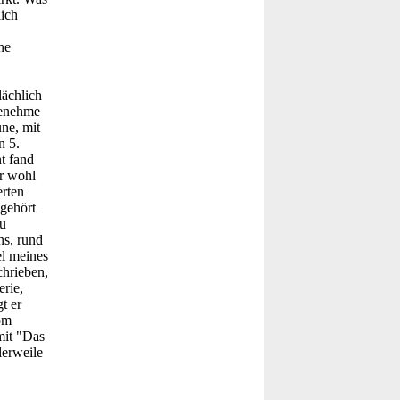
lich
ne
lächlich
genehme
ne, mit
n 5.
t fand
er wohl
erten
gehört
zu
ns, rund
el meines
chrieben,
rie,
t er
om
mit "Das
lerweile