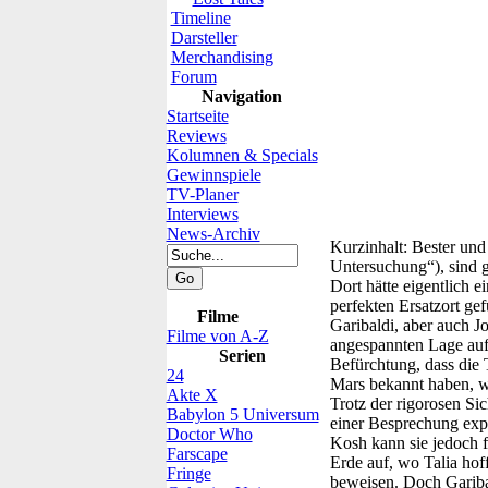
Timeline
Darsteller
Merchandising
Forum
Navigation
Startseite
Reviews
Kolumnen & Specials
Gewinnspiele
TV-Planer
Interviews
News-Archiv
Kurzinhalt:
Bester und 
Untersuchung“), sind g
Dort hätte eigentlich 
perfekten Ersatzort g
Filme
Garibaldi, aber auch Jo
Filme von A-Z
angespannten Lage aufg
Serien
Befürchtung, dass die 
24
Mars bekannt haben, w
Akte X
Trotz der rigorosen Si
Babylon 5 Universum
einer Besprechung expl
Doctor Who
Kosh kann sie jedoch 
Farscape
Erde auf, wo Talia hof
Fringe
beweisen. Doch Gariba