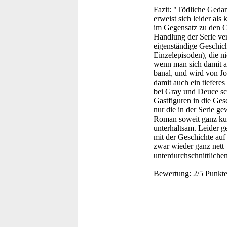
Fazit:
"Tödliche Gedank
erweist sich leider als
im Gegensatz zu den C
Handlung der Serie ve
eigenständige Geschich
Einzelepisoden), die n
wenn man sich damit ab
banal, und wird von Jo
damit auch ein tieferes
bei Gray und Deuce sc
Gastfiguren in die Ges
nur die in der Serie g
Roman soweit ganz kurz
unterhaltsam. Leider ge
mit der Geschichte au
zwar wieder ganz nett
unterdurchschnittliche
Bewertung:
2/5 Punkt