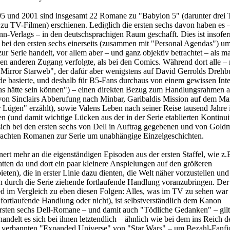
 und 2001 sind insgesamt 22 Romane zu "Babylon 5" (darunter drei T
zu TV-Filmen) erschienen. Lediglich die ersten sechs davon haben es –
-Verlags – in den deutschsprachigen Raum geschafft. Dies ist insofer
ch bei den ersten sechs einerseits (zusammen mit "Personal Agendas") um
 Serie handelt, vor allem aber – und ganz objektiv betrachtet – als m
en anderen Zugang verfolgte, als bei den Comics. Während dort alle – 
irror Starweb", der dafür aber wenigstens auf David Gerrolds Drehb
de basierte, und deshalb für B5-Fans durchaus von einem gewissen Inte
s hätte sein können") – einen direkten Bezug zum Handlungsrahmen a
 von Sinclairs Abberufung nach Minbar, Garibaldis Mission auf dem Ma
r Lügen" erzählt), sowie Valens Leben nach seiner Reise tausend Jahre 
n (und damit wichtige Lücken aus der in der Serie etablierten Kontinui
 sich bei den ersten sechs von Dell in Auftrag gegebenen und von Gol
achten Romanen zur Serie um unabhängige Einzelgeschichten.
nert mehr an die eigenständigen Episoden aus der ersten Staffel, wie z.
hatten da und dort ein paar kleinere Anspielungen auf den größeren
ten), die in erster Linie dazu dienten, die Welt näher vorzustellen und
ich durch die Serie ziehende fortlaufende Handlung voranzubringen. Der
d im Vergleich zu eben diesen Folgen: Alles, was im TV zu sehen war 
fortlaufende Handlung oder nicht), ist selbstverständlich dem Kanon
ersten sechs Dell-Romane – und damit auch "Tödliche Gedanken" – gilt
andelt es sich bei ihnen letztendlich – ähnlich wie bei dem ins Reich d
verbannten "Expanded Universe" von "Star Wars" – um Bezahl-Fanfic