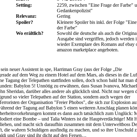
Setting:
2259, zwischen "Eine Frage der Farbe" 
Gedankenpolizist"
Relevanz:
Gering
Spoiler?
Kleinere Spoiler bis inkl. der Folge "Ein
der Farbe"
Wo erältlich?
Sowohl die deutsche als auch die Origina
Ausgabe sind vergriffen, jedoch werden
wieder Exemplare des Romans auf ebay 
amazon marketplace angeboten.
sein neuer Assistent in spe, Harriman Gray (aus der Folge „Die
erade auf dem Weg zu einem Hotel auf dem Mars, als dieses in die Luft 
eine Tagung der Telepathen stattfinden sollen, doch schon bald hat man 
efunden: Babylon 5! Unnötig zu erwähnen, dass Susan Ivanova, Michael
hn Sheridan, darüber alles andere als glücklich sind. Nicht nur wegen 
rund so vieler Telepathen auf der Station, sondern auch wegen der
Terroristen der Organisation "Freier Phobos", die sich zur Explosion a
ährend der Tagung auf Babylon 5 einen weiteren Anschlag planen kön
cherheitsvorkehrungen kommt es dann auch tatsächlich zum Unglück: M
odiert eine Bombe – und Talia Winters ist die Hauptverdächtige! Mit H
fliehen, und macht sich daraufhin zusammen mit dem Unterweltboss De
ft, die wahren Schuldigen ausfindig zu machen, und so ihre Unschuld z
ldi und Gray sind ihr dicht auf den Fersen…