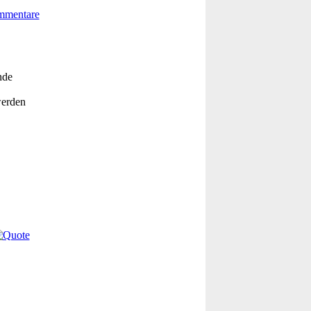
nde
werden