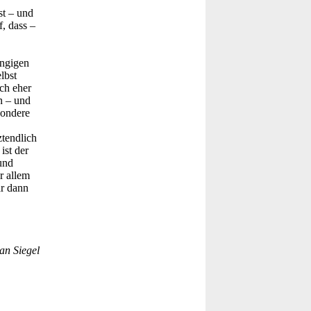
st – und
f, dass –
ängigen
lbst
ch eher
n – und
sondere
ztendlich
ist der
und
r allem
ar dann
an Siegel