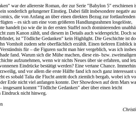
en" war der allererste Roman, der zur Serie "Babylon 5" erschienen i
 kein sonderlich gelungener Einstieg. Dabei fällt insbesondere negativ au
omics, die von Anfang an über einen direkten Bezug zur fortlaufenden
rfügten – es sich um eine vom größeren Handlungsrahmen losgelöste,
te handelt (so wie die in der ersten Staffel noch dominierenden unabh
icht zum Kanon zählt, und diesem in Details auch widerspricht. Doch se
findet, ist "Tödliche Gedanken" kein Highlight. Die Geschichte ist do
hn Vornholt zudem sehr oberflächlich erzählt. Einen tieferen Einblick i
 Verständnis für – die Figuren sucht man hier vergeblich, was ich insbe
hade fand. Warum sich die Mühe machen, diese ein- bzw. zweimaligen
chichte aufzunehmen, wenn wir nichts Neues über sie erfahren, und let
ewonnenen Eindrücke bestätigt werden? Eine vertane Chance. Immerhin 
weilig, und vor allem die erste Hälfte fand ich noch ganz interessant 
ht es sobald Talia die Flucht antritt doch ziemlich bergab, wobei ich vo
f der Erde nicht viel anfangen konnte. Der Showdown auf dem Mars w
 – insgesamt kommt "Tödliche Gedanken" aber über einen leicht
n Eindruck nicht hinweg.
en
Christi