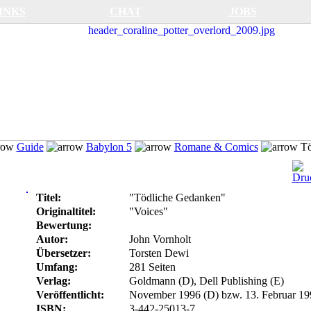
INKS
CHAT
JOBS
Guide
Babylon 5
Romane & Comics
Tö
Titel:
"Tödliche Gedanken"
Originaltitel:
"Voices"
Bewertung:
Autor:
John Vornholt
Übersetzer:
Torsten Dewi
Umfang:
281 Seiten
Verlag:
Goldmann (D), Dell Publishing (E)
Veröffentlicht:
November 1996 (D) bzw. 13. Februar 19
ISBN:
3-442-25013-7