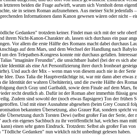
n letzteren beiden die Frage aufwirft, warum sich Vornholt denn eigent
chte, sie in seinen Roman aufzunehmen. Aus meiner Sicht jedenfalls –
sprechenden Informationen dann Kanon gewesen wären oder nicht – ei
"Tödliche Gedanken" trotzdem keiner. Findet man sich mit der sehr oberf
und ihrem Nicht-Kanon-Charakter ab, lassen sich durchaus ein paar an
ngen. Vor allem die erste Hälfte des Romans macht dabei durchaus Lau
Anschlags auf dem Mars, und dem Wechsel der Handlung nach Babylo
d um den Telepathen-Kongress konnte mir durchaus gefallen. Interessan
Talias "imaginäre Freundin", die unsichtbare Isabel (bei der es sich ab
kte Identität als eine Art Personifizierung ihrer durch Ironheart gesteig
rfte). Und auch der Mix – wenn man von diesem auch nie in der Serie 
ante Idee. Dass Talia die Hauptverdächtige ist, war mir dann aber etwas 
 die Identität der wahren Übeltäterin), und die zweite Hälfte des Roma
rfolgung durch Gray und Garibaldi, sowie dem Finale auf dem Mars, fi
eder recht deutlich ab. Dafür ist der Roman aber immerhin flüssig ges
ilig. Zudem sind sowohl der (noch etwas flapsigere) Ton der frühen Se
 getroffen. Und mit einer Ausnahme abgesehen (beim Grey Council folg
hronisation bekannten Übersetzung, also Grauer Rat, sondern spricht v
ie Übersetzung durch Torsten Dewi (selbst großer Fan der Serie, der 
uch ein eigenes Sachbuch zu ihr veröffentlicht hat, welches man mitt
kann) einen sehr guten Eindruck. Trotzdem: Selbst als großer Fan von
"Tödliche Gedanken" nun wirklich nicht unbedingt gelesen haben.