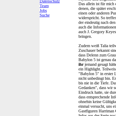
Datenschutz
Das allein ist für mic
Team
denen, die später ersc
Jobs
einen oder anderen Pun
Suche
widerspricht. So treff
der eindeutig nach den 
auch die Informationen 
auch J. Gregory Keyes
bringen.
Zudem weiß Talia teilw
Zuschauer bekannt sind
dass Delenn zum Graue
Babylon 5 ist genau das
ihr
jemand gesagt hätte
ein Highlight. Teilweis
"Babylon 5" in erster 
nicht unbedingt bin. Er
bis nie in die Tiefe. D
Gedanken", dass wir so
Eindruck hatte, sie du
dass entsprechende Inf
ohnehin keine Gültigke
einmal versucht, uns ei
Gastfiguren Harriman G
Infos aus der Serie no