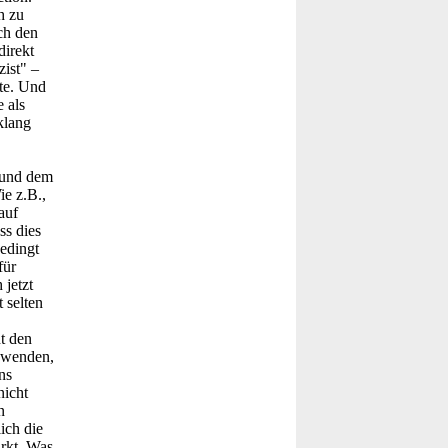
h zu
ch den
direkt
zist" –
gte. Und
 als
klang
, und dem
ie z.B.,
auf
ss dies
edingt
für
 jetzt
 selten
t den
inwenden,
ns
nicht
n
ich die
ärkt. Was