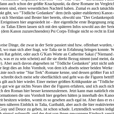
h dann auch schon der größte Knackpunkt, da diese Romane im Vergleic
hienen sind, einen wesentlichen Nachteil haben. Zumal es auch tatsächli
kt gibt, wo "Tödliche Gedanken" dem (teils später etablierten) Kanon 
en sich Sheridan und Bester hier bereits, obwohl uns "Der Gedankenpoli
Ereignissen hier angesiedelt ist – ihre eigentliche erste Begegnung zei
zu Talias Eltern lassen sich mit den späteren Infos sowohl aus der Serie
 (dem Kanon zuzurechnenden) Psi Corps-Trilogie nicht so recht in Ein
eise Dinge, die zwar in der Serie passiert sind bzw. offenbart wurden
, wo man sich aber fragt, wie Talia sie in Erfahrung bringen konnte. W
n Rat gehört, oder auch G'Kars Worte an Catherine Sakai ("Niemand 
, was er zu sein scheint) auf die sie direkt Bezug nimmt (und meint, da
). Aber auch davon abgesehen ist "Tödliche Gedanken" jetzt nicht unb
e liegt dies an John Vornholt, von dem ich abseits seiner beiden Werke 
Linie noch seine "Star Trek"-Romane kenne, und dessen größter Fan ich
 schreibt doch meist sehr oberflächlich und geht was die Figuren betrifft
as gilt auch hier wieder. Einer meiner größten Kritikpunkte an "Tödliche
 gut wie gar nichts Neues über die Figuren erfahren, und ich auch nich
rch den Roman hier besser kennenzulernen. Jetzt kann man natürlich e
ormationen die uns Vornholt hier gegeben hätten ja innerhalb des Kano
it besitzen würden, womit es so gesehen auch egal ist. Aber dass er es 
nen näheren Einblick in Talia, Garibaldi, aber auch die hier reaktivierte
ray und Deuce zu geben, ist schon schade. Letztendlich werden ledigl
ch einmal aufgerollt, und der dort von ihnen gewonnene Eindruck verst