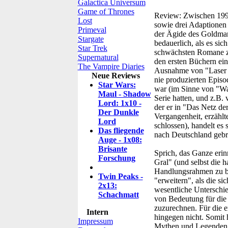
Galactica Universum
Game of Thrones
Review:
Zwischen 1995
Lost
sowie drei Adaptionen 
Primeval
der Ägide des Goldmann
Stargate
bedauerlich, als es si
Star Trek
schwächsten Romane zur
Supernatural
den ersten Büchern ein
The Vampire Diaries
Ausnahme von "Laser M
Neue Reviews
nie produzierten Episo
Star Wars:
war (im Sinne von "Wa
Maul - Shadow
Serie hatten, und z.B.
Lord: 1x10 -
der er in "Das Netz de
Der Dunkle
Vergangenheit, erzählte
Lord
schlossen), handelt es
Das fliegende
nach Deutschland gebr
Auge - 1x08:
Brisante
Sprich, das Ganze erin
Forschung
Gral" (und selbst die 
Handlungsrahmen zu bie
Twin Peaks -
"erweitern", als die s
2x13:
wesentliche Unterschie
Schachmatt
von Bedeutung für die 
zuzurechnen. Für die 
Intern
hingegen nicht. Somit h
Impressum
Mythen und Legenden 