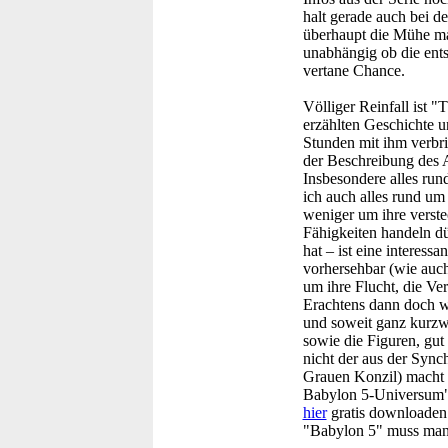
halt gerade auch bei de
überhaupt die Mühe ma
unabhängig ob die ent
vertane Chance.
Völliger Reinfall ist 
erzählten Geschichte 
Stunden mit ihm verbri
der Beschreibung des 
Insbesondere alles run
ich auch alles rund um 
weniger um ihre verstec
Fähigkeiten handeln dü
hat – ist eine interess
vorhersehbar (wie auch
um ihre Flucht, die Ve
Erachtens dann doch wi
und soweit ganz kurzwe
sowie die Figuren, gut
nicht der aus der Sync
Grauen Konzil) macht d
Babylon 5-Universum" a
hier
gratis downloaden 
"Babylon 5" muss man 