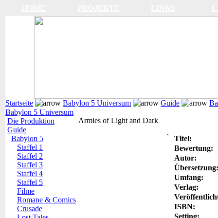
HOME
PROJEKTE
LINKS
C
Startseite
Babylon 5 Universum
Guide
Ba
Babylon 5 Universum
Armies of Light and Dark
Die Produktion
Guide
Babylon 5
Titel:
Staffel 1
Bewertung:
Staffel 2
Autor:
Staffel 3
Übersetzung
Staffel 4
Umfang:
Staffel 5
Verlag:
Filme
Veröffentlich
Romane & Comics
ISBN:
Crusade
Setting:
Lost Tales