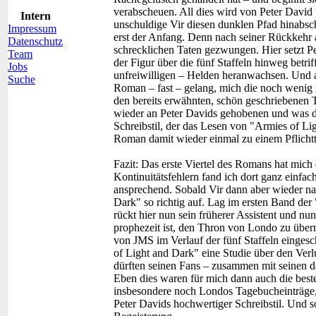
verabscheuen. All dies wird von Peter David p
Intern
unschuldige Vir diesen dunklen Pfad hinabschr
Impressum
erst der Anfang. Denn nach seiner Rückkehr 
Datenschutz
schrecklichen Taten gezwungen. Hier setzt P
Team
der Figur über die fünf Staffeln hinweg betrif
Jobs
unfreiwilligen – Helden heranwachsen. Und all
Suche
Roman – fast – gelang, mich die noch wenig 
den bereits erwähnten, schön geschriebenen 
wieder an Peter Davids gehobenen und was di
Schreibstil, der das Lesen von "Armies of 
Roman damit wieder einmal zu einem Pflichtt
Fazit:
Das erste Viertel des Romans hat mich 
Kontinuitätsfehlern fand ich dort ganz einfac
ansprechend. Sobald Vir dann aber wieder na
Dark" so richtig auf. Lag im ersten Band der
rückt hier nun sein früherer Assistent und n
prophezeit ist, den Thron von Londo zu über
von JMS im Verlauf der fünf Staffeln einge
of Light and Dark" eine Studie über den Verl
dürften seinen Fans – zusammen mit seinen d
Eben dies waren für mich dann auch die best
insbesondere noch Londos Tagebucheinträge, 
Peter Davids hochwertiger Schreibstil. Und s