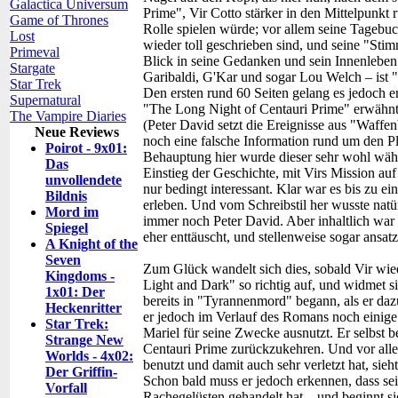
Galactica Universum
Prime", Vir Cotto stärker in den Mittelpunkt 
Game of Thrones
Rolle spielen würde; vor allem seine Tagebuc
Lost
wieder toll geschrieben sind, und seine "Sti
Primeval
Blick in seine Gedanken und sein Innenleben
Stargate
Garibaldi, G'Kar und sogar Lou Welch – ist "
Star Trek
Den ersten rund 60 Seiten gelang es jedoch e
Supernatural
"The Long Night of Centauri Prime" erwähnt
The Vampire Diaries
(Peter David setzt die Ereignisse aus "Waffen
Neue Reviews
noch eine falsche Information rund um den Pl
Poirot - 9x01:
Behauptung hier wurde dieser sehr wohl währ
Das
Einstieg der Geschichte, mit Virs Mission au
unvollendete
nur bedingt interessant. Klar war es bis zu e
Bildnis
erleben. Und vom Schreibstil her wusste natür
Mord im
immer noch Peter David. Aber inhaltlich war 
Spiegel
eher enttäuscht, und stellenweise sogar ansat
A Knight of the
Seven
Zum Glück wandelt sich dies, sobald Vir wie
Kingdoms -
Light and Dark" so richtig auf, und widmet s
1x01: Der
bereits in "Tyrannenmord" begann, als er daz
Heckenritter
er jedoch im Verlauf des Romans noch einige S
Star Trek:
Mariel für seine Zwecke ausnutzt. Er selbst 
Strange New
Centauri Prime zurückzukehren. Und vor allem
Worlds - 4x02:
benutzt und damit auch sehr verletzt hat, sieht
Der Griffin-
Schon bald muss er jedoch erkennen, dass sei
Vorfall
Rachegelüsten gehandelt hat – und beginnt sic