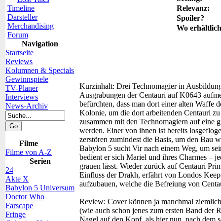
Timeline
Relevanz:
Darsteller
Spoiler?
Merchandising
Wo erhältlic
Forum
Navigation
Startseite
Reviews
Kolumnen & Specials
Gewinnspiele
Kurzinhalt:
Drei Technomagier in Ausbildung
TV-Planer
Ausgrabungen der Centauri auf K0643 aufmer
Interviews
befürchten, dass man dort einer alten Waffe de
News-Archiv
Kolonie, um die dort arbeitenden Centauri zu
zusammen mit den Technomagiern auf eine gr
werden. Einer von ihnen ist bereits losgeflog
zerstören zumindest die Basis, um den Bau we
Filme
Babylon 5 sucht Vir nach einem Weg, um se
Filme von A-Z
bedient er sich Mariel und ihres Charmes – je
Serien
grauen lässt. Wieder zurück auf Centauri Pri
24
Einfluss der Drakh, erfährt von Londos Kee
Akte X
aufzubauen, welche die Befreiung von Centa
Babylon 5 Universum
Doctor Who
Review:
Cover können ja manchmal ziemliche L
Farscape
(wie auch schon jenes zum ersten Band der Re
Fringe
Nagel auf den Kopf, als hier nun, nach dem 