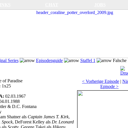
INKS
CHAT
JOBS
nal Series
Episodenguide
Staffel 1
Falsche 
 of Paradise
< Vorherige Episode
|
Nä
:
1x25
Episode >
SA:
02.03.1967
04.01.1988
tler & D.C. Fontana
y
iam Shatner als
Captain James T. Kirk
,
. Spock
, DeForest Kelley als
Dr. Leonard
 als
Scotty
, George Takei als
Hikaru