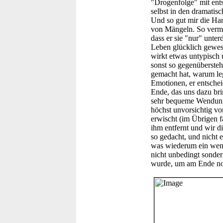
"Drogenfolge" mit ent
selbst in den dramatis
Und so gut mir die Han
von Mängeln. So vermit
dass er sie "nur" unte
Leben glücklich gewes
wirkt etwas untypisch 
sonst so gegenübersteh
gemacht hat, warum legt
Emotionen, er entschei
Ende, das uns dazu brin
sehr bequeme Wendung au
höchst unvorsichtig vo
erwischt (im Übrigen f
ihm entfernt und wir d
so gedacht, und nicht 
was wiederum ein wen
nicht unbedingt sonderl
wurde, um am Ende noc