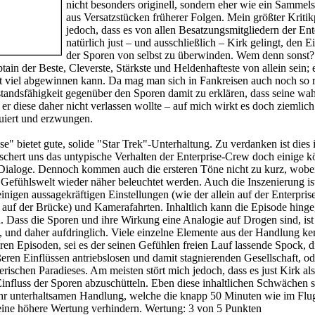
nicht besonders originell, sondern eher wie ein Sammel
aus Versatzstücken früherer Folgen. Mein größter Kritik
jedoch, dass es von allen Besatzungsmitgliedern der Ent
natürlich just – und ausschließlich – Kirk gelingt, den Ei
der Sporen von selbst zu überwinden. Wem denn sonst?
ain der Beste, Cleverste, Stärkste und Heldenhafteste von allein sein; 
t viel abgewinnen kann. Da mag man sich in Fankreisen auch noch so r
andsfähigkeit gegenüber den Sporen damit zu erklären, dass seine wa
d er diese daher nicht verlassen wollte – auf mich wirkt es doch ziemlich
uiert und erzwungen.
e" bietet gute, solide "Star Trek"-Unterhaltung. Zu verdanken ist dies i
hert uns das untypische Verhalten der Enterprise-Crew doch einige kö
ialoge. Dennoch kommen auch die ersteren Töne nicht zu kurz, wobe
Gefühlswelt wieder näher beleuchtet werden. Auch die Inszenierung is
einigen aussagekräftigen Einstellungen (wie der allein auf der Enterpris
auf der Brücke) und Kamerafahrten. Inhaltlich kann die Episode hinge
. Dass die Sporen und ihre Wirkung eine Analogie auf Drogen sind, ist
h, und daher aufdringlich. Viele einzelne Elemente aus der Handlung k
en Episoden, sei es der seinen Gefühlen freien Lauf lassende Spock, d
eren Einflüssen antriebslosen und damit stagnierenden Gesellschaft, o
rischen Paradieses. Am meisten stört mich jedoch, dass es just Kirk als
influss der Sporen abzuschütteln. Eben diese inhaltlichen Schwächen s
sehr unterhaltsamen Handlung, welche die knapp 50 Minuten wie im Flu
 eine höhere Wertung verhindern.
Wertung:
3 von 5 Punkten