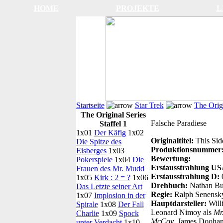
HOME
PROJEKTE
L
Startseite
Star Trek
The Origi
The Original Series
Falsche Paradiese
Staffel 1
1x01
Der Käfig
1x02
Originaltitel:
This Side
Die Spitze des
Produktionsnummer
Eisberges
1x03
Bewertung:
Pokerspiele
1x04
Die
Erstausstrahlung U
Frauen des Mr. Mudd
Erstausstrahlung D:
1x05
Kirk : 2 = ?
1x06
Drehbuch:
Nathan Bu
Das Letzte seiner Art
Regie:
Ralph Senensk
1x07
Implosion in der
Hauptdarsteller:
Will
Spirale
1x08
Der Fall
Leonard Nimoy als
Mr
Charlie
1x09
Spock
McCoy
, James Doohan
unter Verdacht
1x10