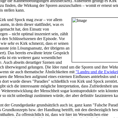
olge die Rahmenbedingungen abzustecken). Außerdem gelingt es Kirk z
u finden, die Wirkung der Sporen auszuschalten – womit er erneut sei
s stellen kann.
irk und Spock mag zwar – vor allem
aums, in dem dieser stattfindet, was es
gemacht hat, den Einsatz von
en – nicht optimal inszeniert sein, zählt
zu den Schlüsselszenen der Episode. Vor
 wie sehr es Kirk schmerzt, dass er seinen
usste (ein Lösungsansatz, der übrigens an
ert). Das bereits erwähnte letzte Gespräch
la ist ein weiterer ganz wesentlicher
. Auch abseits derartiger Szenen und
uch überwiegend gelungen. Die Idee rund um die Sporen und ihre Wirku
 wenn sie auch thematische Ähnlichkeiten mit
"Landru und die Ewigkei
aren die Menschen aufgrund eines externen Einflusses antriebslos und
dort wurde dieses "Paradies" schließlich von Kirk und Spock zerstört.
ibt sich die interessante mögliche Interpretation, dass Zufriedenheit u
e Weiterentwicklung der Menschheit sogar kontraproduktiv sein könnte
so nicht unbedingt zustimmen würde, der aber definitiv faszinieren ka
sant der Grundgedanke grundsätzlich auch ist, ganz kann "Falsche Parad
s Grundkonzepts bzw. der Handlung betrifft, mit den diesbezüglich bes
thalten. Zu offensichtlich ist, dass wir hier im Wesentlichen eine