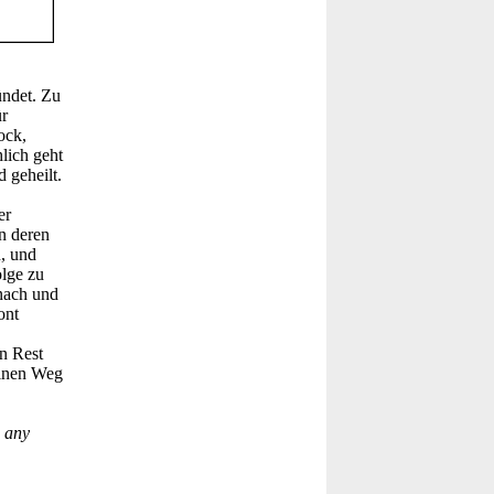
ündet. Zu
ür
ock,
lich geht
 geheilt.
er
n deren
n, und
olge zu
 nach und
ont
n Rest
 einen Weg
o any