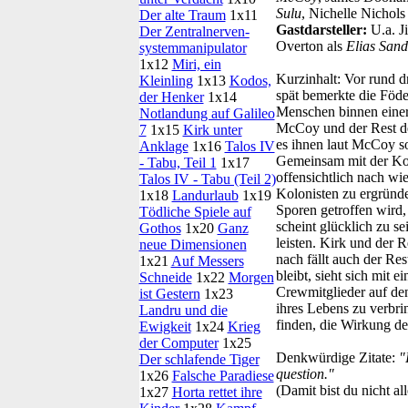
Sulu
, Nichelle Nichols
Der alte Traum
1x11
Gastdarsteller:
U.a. Ji
Der Zentral­nerven­
Overton als
Elias Sand
system­manipulator
1x12
Miri, ein
Kurzinhalt:
Vor rund dr
Kleinling
1x13
Kodos,
spät bemerkte die Föder
der Henker
1x14
Menschen binnen einer
Notlandung auf Galileo
McCoy und der Rest des
7
1x15
Kirk unter
es ihnen laut McCoy so 
Anklage
1x16
Talos IV
Gemeinsam mit der Kolo
- Tabu, Teil 1
1x17
offensichtlich nach wi
Talos IV - Tabu (Teil 2)
Kolonisten zu ergründe
1x18
Landurlaub
1x19
Sporen getroffen wird,
Tödliche Spiele auf
scheint glücklich zu se
Gothos
1x20
Ganz
leisten. Kirk und der 
neue Dimensionen
nach fällt auch der Re
1x21
Auf Messers
bleibt, sieht sich mit e
Schneide
1x22
Morgen
Crewmitglieder auf den
ist Gestern
1x23
ihres Lebens zu verbrin
Landru und die
finden, die Wirkung d
Ewigkeit
1x24
Krieg
der Computer
1x25
Denkwürdige Zitate:
"
Der schlafende Tiger
question."
1x26
Falsche Paradiese
(Damit bist du nicht al
1x27
Horta rettet ihre