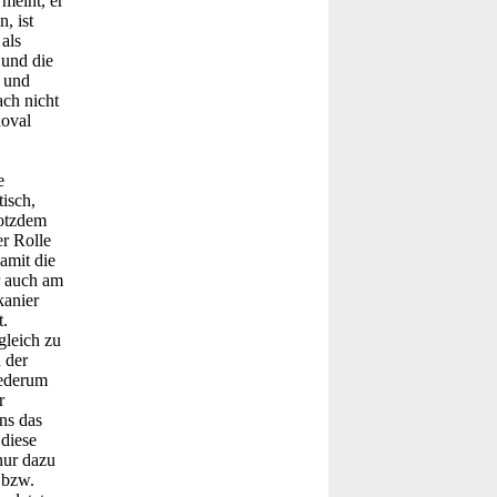
meint, er
, ist
als
 und die
k und
ach nicht
doval
e
isch,
rotzdem
er Rolle
amit die
r auch am
kanier
t.
gleich zu
 der
iederum
r
ns das
 diese
nur dazu
 bzw.