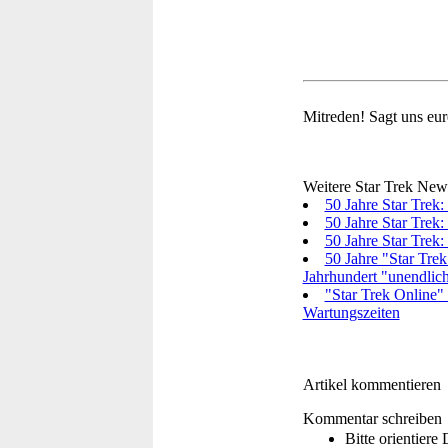
Mitreden!
Sagt uns eu
Weitere Star Trek New
50 Jahre Star Trek:
50 Jahre Star Trek
50 Jahre Star Trek:
50 Jahre "Star Trek
Jahrhundert "unendlich
"Star Trek Online"
Wartungszeiten
Artikel kommentieren
Kommentar schreiben
Bitte orientier