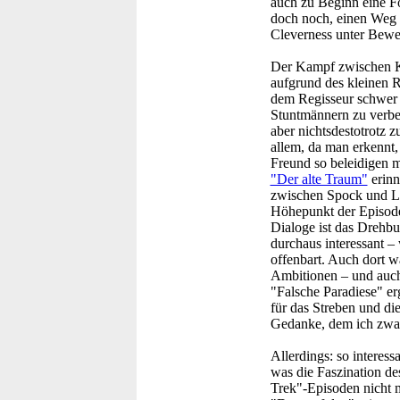
auch zu Beginn eine F
doch noch, einen Weg z
Cleverness unter Bewei
Der Kampf zwischen K
aufgrund des kleinen R
dem Regisseur schwer 
Stuntmännern zu verberg
aber nichtsdestotrotz 
allem, da man erkennt,
Freund so beleidigen m
"Der alte Traum"
erinn
zwischen Spock und Lei
Höhepunkt der Episode
Dialoge ist das Drehb
durchaus interessant –
offenbart. Auch dort w
Ambitionen – und auch 
"Falsche Paradiese" erg
für das Streben und di
Gedanke, dem ich zwar 
Allerdings: so interes
was die Faszination de
Trek"-Episoden nicht mi