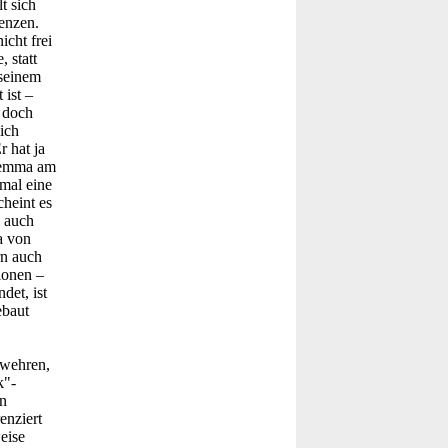
t sich
enzen.
cht frei
 statt
 seinem
 ist –
 doch
ich
r hat ja
ilemma am
nmal eine
cheint es
a auch
a von
rn auch
ionen –
det, ist
ebaut
rwehren,
k"-
n
enziert
eise