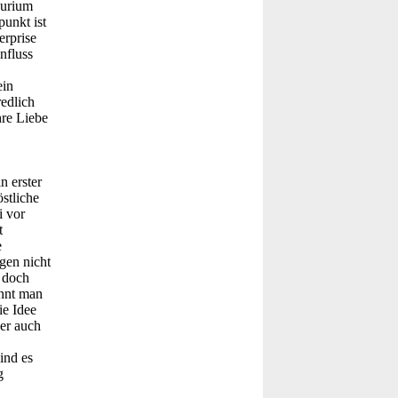
surium
punkt ist
erprise
nfluss
ein
edlich
hre Liebe
n erster
stliche
i vor
t
e
gen nicht
 doch
ennt man
ie Idee
der auch
ind es
g