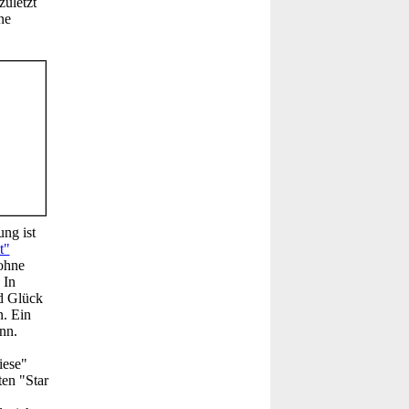
uletzt
ne
ng ist
t"
 ohne
 In
nd Glück
n. Ein
nn.
iese"
ten "Star