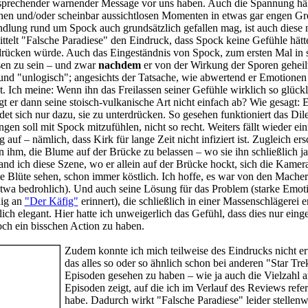
sprechender warnender Message vor uns haben. Auch die Spannung häl
chen und/oder scheinbar aussichtlosen Momenten in etwas gar engen Gr
dlung rund um Spock auch grundsätzlich gefallen mag, ist auch diese ni
telt "Falsche Paradiese" den Eindruck, dass Spock keine Gefühle hätte,
rdrücken würde. Auch das Eingeständnis von Spock, zum ersten Mal in
en zu sein – und zwar
nachdem
er von der Wirkung der Sporen geheilt
und "unlogisch"; angesichts der Tatsache, wie abwertend er Emotionen
t. Ich meine: Wenn ihn das Freilassen seiner Gefühle wirklich so glückl
 er dann seine stoisch-vulkanische Art nicht einfach ab? Wie gesagt: E
det sich nur dazu, sie zu unterdrücken. So gesehen funktioniert das D
gen soll mit Spock mitzufühlen, nicht so recht. Weiters fällt wieder ei
f – nämlich, dass Kirk für lange Zeit nicht infiziert ist. Zugleich ers
n ihm, die Blume auf der Brücke zu belassen – wo sie ihn schließlich j
and ich diese Szene, wo er allein auf der Brücke hockt, sich die Kamer
ie Blüte sehen, schon immer köstlich. Ich hoffe, es war von den Mache
etwa bedrohlich). Und auch seine Lösung für das Problem (starke Emot
ig an
"Der Käfig"
erinnert), die schließlich in einer Massenschlägerei en
ich elegant. Hier hatte ich unweigerlich das Gefühl, dass dies nur eing
h ein bisschen Action zu haben.
Zudem konnte ich mich teilweise des Eindrucks nicht e
das alles so oder so ähnlich schon bei anderen "Star Tre
Episoden gesehen zu haben – wie ja auch die Vielzahl a
Episoden zeigt, auf die ich im Verlauf des Reviews refer
habe. Dadurch wirkt "Falsche Paradiese" leider stellenw