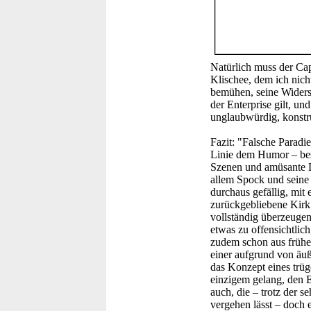
Natürlich muss der Capt
Klischee, dem ich nich
bemühen, seine Widerst
der Enterprise gilt, un
unglaubwürdig, konstr
Fazit:
"Falsche Paradies
Linie dem Humor – besc
Szenen und amüsante D
allem Spock und seine 
durchaus gefällig, mit 
zurückgebliebene Kirk 
vollständig überzeugen
etwas zu offensichtlic
zudem schon aus früher
einer aufgrund von äuß
das Konzept eines trüge
einzigem gelang, den E
auch, die – trotz der 
vergehen lässt – doch