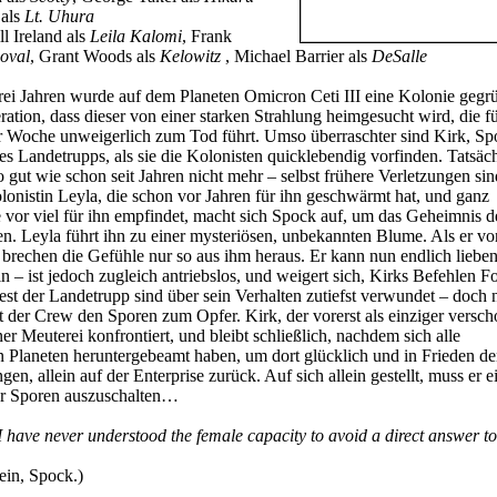
 als
Lt. Uhura
ll Ireland als
Leila Kalomi
, Frank
oval
, Grant Woods als
Kelowitz
, Michael Barrier als
DeSalle
ei Jahren wurde auf dem Planeten Omicron Ceti III eine Kolonie gegr
ation, dass dieser von einer starken Strahlung heimgesucht wird, die f
 Woche unweigerlich zum Tod führt. Umso überraschter sind Kirk, Sp
 Landetrupps, als sie die Kolonisten quicklebendig vorfinden. Tatsäch
gut wie schon seit Jahren nicht mehr – selbst frühere Verletzungen sind
nistin Leyla, die schon vor Jahren für ihn geschwärmt hat, und ganz
e vor viel für ihn empfindet, macht sich Spock auf, um das Geheimnis d
n. Leyla führt ihn zu einer mysteriösen, unbekannten Blume. Als er vo
 brechen die Gefühle nur so aus ihm heraus. Er kann nun endlich liebe
in – ist jedoch zugleich antriebslos, und weigert sich, Kirks Befehlen F
Rest der Landetrupp sind über sein Verhalten zutiefst verwundet – doch
st der Crew den Sporen zum Opfer. Kirk, der vorerst als einziger versch
iner Meuterei konfrontiert, und bleibt schließlich, nachdem sich alle
 Planeten heruntergebeamt haben, um dort glücklich und in Frieden de
gen, allein auf der Enterprise zurück. Auf sich allein gestellt, muss er
er Sporen auszuschalten…
I have never understood the female capacity to avoid a direct answer t
lein, Spock.)