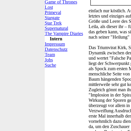
Game of Thrones
Lost
einfach nur köstlich. 
Primeval
letztes und einziges a
Stargate
Größe und Leere des Sc
Star Trek
Leila, als dieser ihr – 
Supernatural
das geben kann, was s
The Vampire Diaries
nach seiner "Heilung" 
Intern
Impressum
Das Triumvirat Kirk, 
Datenschutz
Dynamik zwischen den F
Team
und wertet "Falsche Pa
Jobs
liegt der Schwerpunkt 
Suche
als Spock zum ersten M
menschliche Seite von
Baum hängenden Spock 
mittlerweile sehr gut k
Zugleich gönnt man ihm
"Implosion in der Spira
Wirkung der Sporen geh
überzeugt vor allem in 
Verzweiflung Ausdruck 
erste Mal innerhalb de
vornehmlich dazu dient
da, um den Zuschauer 