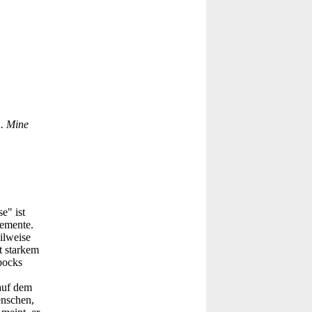
m. Mine
e" ist
lemente.
ilweise
t starkem
pocks
auf dem
enschen,