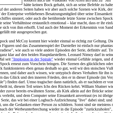
sondern auch die Vulkanier von Affen ab) und zu "Jim" 
hätte keinen Bock gehabt, sich an seine Befehle zu halten
Auf der anderen Seiten haben wir aber auch solche Szenen wie Kirk, der 
uf der Enterprise verbliebenes Besatzungsmitglied über seine Einsamkeit
hiffes sinniert, oder auch die berührende letzte Szene zwischen Spoc
für seine Verhältnisse erstaunlich emotional – klar macht, dass er ihr einf
ie sich von ihm erhofft. Und auch der Moment der Erkenntnis von San
gefällt mir ausgesprochen gut.
Spock und McCoy kommt hier wieder einmal so richtig zur Geltung. Di
iguren und das Zusammenspiel der Darsteller ist einfach nur phantast
radiese", wie auch so viele andere Episoden der Serie, definitiv auf. T
ganz klar auf den beiden Hauptdarstellern. Leonard Nimoy darf in sein
al seit
"Implosion in der Spirale"
wieder einmal Gefühle zeigen, und d
 Spock erneut zum Vorschein bringen. Die Szenen des glücklichen ode
funktionieren eben genau deshalb so gut, weil wir den stoischen Vul
ennen, und daher auch wissen, wie untypisch dieses Verhalten für ihn is
 das Glück und den inneren Frieden, den er in dieser Episode (im Ver
le") finden darf. Umso tragischer dann natürlich, als er nachdem er von
eilt ist, diesem Teil seines Ichs den Rücken kehrt. William Shatner w
der zuvor bereits erwähnten Szene, als Kirk allein auf der Brücke seine
verleiht, und dem Computer seine Einsamkeit anvertraut (es ist übrige
r Serie, das wir bei einer Logbuch-Aufzeichnung "live" dabei sind; und
, uns die Gedanken einer Person zu schildern. Sonst sind sie meistens 
nach der Werbeunterbrechung wieder in die Episode "zurückzuholen",