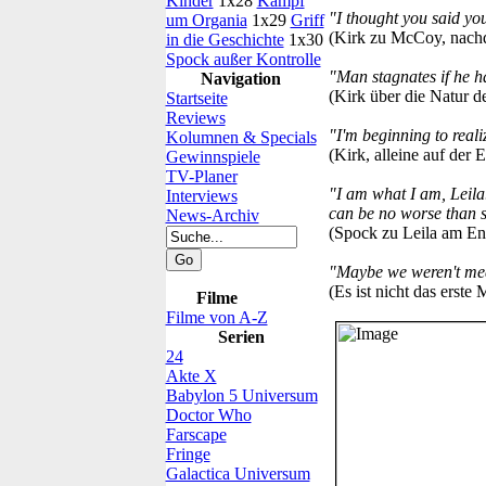
Kinder
1x28
Kampf
"I thought you said you
um Organia
1x29
Griff
(Kirk zu McCoy, nachd
in die Geschichte
1x30
Spock außer Kontrolle
"Man stagnates if he ha
Navigation
(Kirk über die Natur 
Startseite
Reviews
"I'm beginning to realiz
Kolumnen & Specials
(Kirk, alleine auf der E
Gewinnspiele
TV-Planer
"I am what I am, Leila.
Interviews
can be no worse than s
News-Archiv
(Spock zu Leila am En
"Maybe we weren't mea
(Es ist nicht das erste
Filme
Filme von A-Z
Serien
24
Akte X
Babylon 5 Universum
Doctor Who
Farscape
Fringe
Galactica Universum