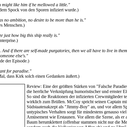
 might like him if he mellowed a little."
em Spock von den Sporen infiziert wurde.)
s no ambition, no desire to be more than he is."
des Menschen.)
e just how big this ship really is."
nterprise.)
 And if there are self-made purgatories, then we all have to live in the
omeone else's."
de der Episode.)
nt for paradise."
 Mal, dass Kirk solch einen Gedanken äußert.)
Review:
Eine der größten Stärken von "Falsche Paradies
die herrliche Verknüpfung humoristischer und ernster E
So sind die Reaktionen der infizierten Crewmitglieder te
wirklich zum Brüllen. McCoy spricht seinen Captain mi
Südstaatenakzept als "Jimmy-Boy" an, und vor allem S
untypisches Verhalten sorgt für mindestens genauso viel
Amüsement wie Erstaunen. Vor allem die Szene, als er 
Baum herumklettert (offenbar stammen nicht nur die M