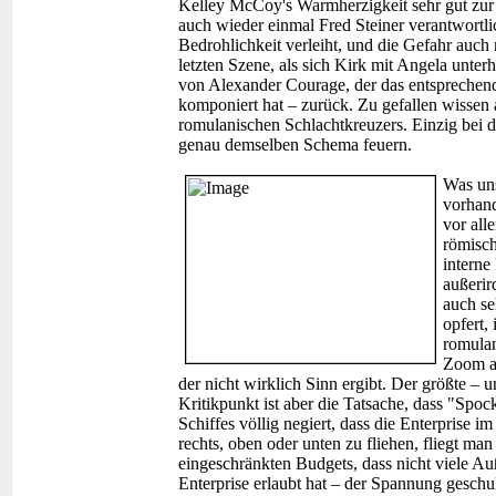
Kelley McCoy's Warmherzigkeit sehr gut zur 
auch wieder einmal Fred Steiner verantwortl
Bedrohlichkeit verleiht, und die Gefahr auch
letzten Szene, als sich Kirk mit Angela unter
von Alexander Courage, der das entsprechend
komponiert hat – zurück. Zu gefallen wissen 
romulanischen Schlachtkreuzers. Einzig bei de
genau demselben Schema feuern.
Was un
vorhand
vor all
römisc
interne
außerir
auch se
opfert,
romulan
Zoom a
der nicht wirklich Sinn ergibt. Der größte – 
Kritikpunkt ist aber die Tatsache, dass "Spo
Schiffes völlig negiert, dass die Enterprise i
rechts, oben oder unten zu fliehen, fliegt m
eingeschränkten Budgets, dass nicht viele 
Enterprise erlaubt hat – der Spannung geschul