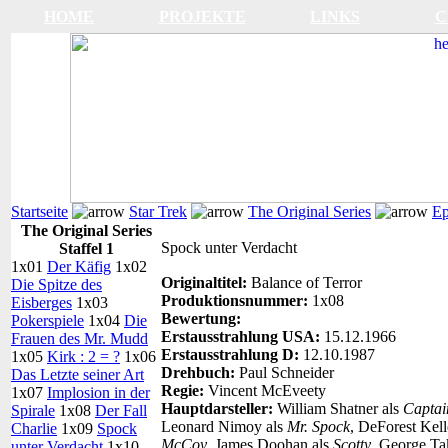
HOME
PROJEKTE
LINKS
C
Startseite
Star Trek
The Original Series
Ep
The Original Series
Spock unter Verdacht
Staffel 1
1x01
Der Käfig
1x02
Originaltitel:
Balance of Terror
Die Spitze des
Produktionsnummer:
1x08
Eisberges
1x03
Bewertung:
Pokerspiele
1x04
Die
Erstausstrahlung USA:
15.12.1966
Frauen des Mr. Mudd
Erstausstrahlung D:
12.10.1987
1x05
Kirk : 2 = ?
1x06
Drehbuch:
Paul Schneider
Das Letzte seiner Art
Regie:
Vincent McEveety
1x07
Implosion in der
Hauptdarsteller:
William Shatner als
Captai
Spirale
1x08
Der Fall
Leonard Nimoy als
Mr. Spock
, DeForest Kell
Charlie
1x09
Spock
McCoy
, James Doohan als
Scotty
, George Ta
unter Verdacht
1x10