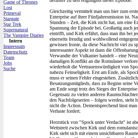
definitiv zu den Highlights dieser Episode.
Game of Thrones
Lost
Gleichzeitig vermittelt man uns hier zum erst
Primeval
Enterprise auf ihrer Fünfjahresmission ist.
Stargate
Stunden – Zeit, die Kirk nicht hat, um eine E
Star Trek
Spannung der Episode bei. Großartig auch jen
Supernatural
eintrifft, und Kirk erfährt, dass man ihn bei 
The Vampire Diaries
einerseits freudig und wohlwollend entgegenn
Intern
gewissen Ironie, da diese Nachricht viel zu spä
Impressum
interessanter Aspekt ist dann die Offenbarun
Datenschutz
Verwandte der Vulkanier handelt – eine Neuig
Team
damaligen Konflikt an die Romulaner verloren 
Jobs
wiederholt die Vertrauenswürdigkeit von Spo
Suche
nahezu Feinseligkeit. Erst am Ende, als Spock
muss er seinen Fehler eingestehen. Zusätzlich
Besatzungsmitglieds, dass zu Beginn seine Ve
am Ende sorgt trotz des Sieges der Enterpris
Gegensatz zu vielen anderen Raumschlachten, 
den Nachfolgeserien – folgen werden, steht 
nicht die Action. Dementsprechend lässt man 
Verluste fordert.
Herzstück von "Spock unter Verdacht" ist ab
Wettstreit zwischen Kirk und dem romulani
Kirk sieht sich mit einem unsichtbaren Raums