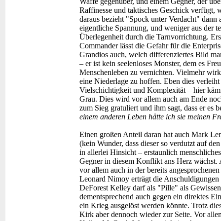
Waffe gegenüber, und einem Gegner, der übe
Raffinesse und taktisches Geschick verfügt, w
daraus bezieht "Spock unter Verdacht" dann 
eigentliche Spannung, und weniger aus der t
Überlegenheit durch die Tarnvorrichtung. Ers
Commander lässt die Gefahr für die Enterpris
Grandios auch, welch differenziertes Bild m
– er ist kein seelenloses Monster, dem es Freu
Menschenleben zu vernichten. Vielmehr wirkt
eine Niederlage zu hoffen. Eben dies verleih
Vielschichtigkeit und Komplexität – hier kä
Grau. Dies wird vor allem auch am Ende noc
zum Sieg gratuliert und ihm sagt, dass er es 
einem anderen Leben hätte ich sie meinen 
Einen großen Anteil daran hat auch Mark Lena
(kein Wunder, dass dieser so verdutzt auf d
in allerlei Hinsicht – erstaunlich menschliches
Gegner in diesem Konflikt ans Herz wächst. 
vor allem auch in der bereits angesprochenen
Leonard Nimoy erträgt die Anschuldigungen 
DeForest Kelley darf als "Pille" als Gewissen d
dementsprechend auch gegen ein direktes Eins
ein Krieg ausgelöst werden könnte. Trotz die
Kirk aber dennoch wieder zur Seite. Vor all