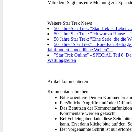
Mitreden!
Sagt uns eure Meinung zur Episod
Weitere Star Trek News
50 Jahre Star Trek: "Star Trek ist Leben…
50 Jahre Star Trek: "Ich war zu Hause…"
50 Jahre Star Trek: "Eine Serie, die die 
50 Jahre "Star Trek" – Eure Fan-Beiträge 
Jahrhundert "unendliche Weiten"...
"Star Trek Online" - SPECiAL Teil 8: Das
Wartungszeiten
Artikel kommentieren
Kommentar schreiben
Bitte orientiere Deinen Kommentar am
Persönliche Angriffe und/oder Diffam
Das Benutzen der Kommentarfunktion f
Kommentare werden gelöscht.
Bei Fehleingaben lade diese Seite bitt
kann. Erst dann klicke bitte auf den 'S
Der vorgenannte Schritt ist nur erford