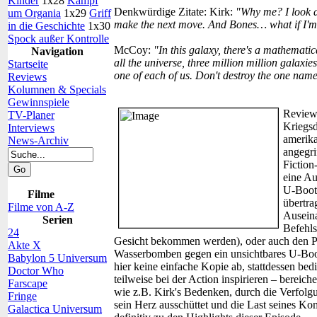
Kinder
1x28
Kampf
Denkwürdige Zitate:
Kirk:
"Why me? I look a
um Organia
1x29
Griff
make the next move. And Bones… what if I'
in die Geschichte
1x30
Spock außer Kontrolle
McCoy:
"In this galaxy, there's a mathematic
Navigation
all the universe, three million million galaxie
Startseite
one of each of us. Don't destroy the one na
Reviews
Kolumnen & Specials
Gewinnspiele
Review
TV-Planer
Kriegsd
Interviews
amerika
News-Archiv
angegri
Fiction
eine Au
U-Boots
Filme
übertra
Filme von A-Z
Auseina
Serien
Befehls
24
Gesicht bekommen werden), oder auch den P
Akte X
Wasserbomben gegen ein unsichtbares U-Boot 
Babylon 5 Universum
hier keine einfache Kopie ab, stattdessen bed
Doctor Who
teilweise bei der Action inspirieren – bereic
Farscape
wie z.B. Kirk's Bedenken, durch die Verfol
Fringe
sein Herz ausschüttet und die Last seines K
Galactica Universum