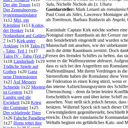
Sulu
, Nichelle Nichols als
Lt. Uhura
Der alte Traum
1x11
Gastdarsteller:
Mark Lenard als
romulanis
Der Zentral­nerven­
Paul Comi als
Stiles
, Lawrence Montaigne al
system­manipulator
als
Tomlinson
, Barbara Baldavin als
Angela
,
1x12
Miri, ein
Kleinling
1x13
Kodos,
Kurzinhalt:
Captain Kirk möchte soeben eine 
der Henker
1x14
Notsignal einer Raumbasis an der Grenze zur
Notlandung auf Galileo
den Sendebetrieb eingestellt und wurden sche
7
1x15
Kirk unter
Mannschaft mit ansehen, wie der unbekannte 
Anklage
1x16
Talos IV
auch die dritte Raumbasis zerstört. Doch dank
- Tabu, Teil 1
1x17
Fersen des fremden Schiffes zu heften, das s
Talos IV - Tabu (Teil 2)
wenn es die Waffensysteme abfeuert. Aufgrund
1x18
Landurlaub
1x19
dass es sich bei den Angreifern um Romulaner
Tödliche Spiele auf
Waffenstillstand. Mit ihrem Vordringen in d
Gothos
1x20
Ganz
Sternenflotte haben die Romulaner diese Vere
neue Dimensionen
die Föderation in einen Krieg stürzt, wenn er 
1x21
Auf Messers
das interne Aufzeichnungssystem des Schiffe
Schneide
1x22
Morgen
Überraschung – denn da beim letzten Konflik
ist Gestern
1x23
fortschrittlich waren und über keine Schiff z
Landru und die
aussehen. Nun stellt sich jedoch heraus, dass
Ewigkeit
1x24
Krieg
besitzen. Während Spock sich nach dieser Of
der Computer
1x25
Crewmitgliedern gegenübersieht, beschließt K
Der schlafende Tiger
erreicht. Doch der romulanische Kommandant 
1x26
Falsche Paradiese
Weltalls beginnt ein gefährliches Katz- und
1x27
Horta rettet ihre