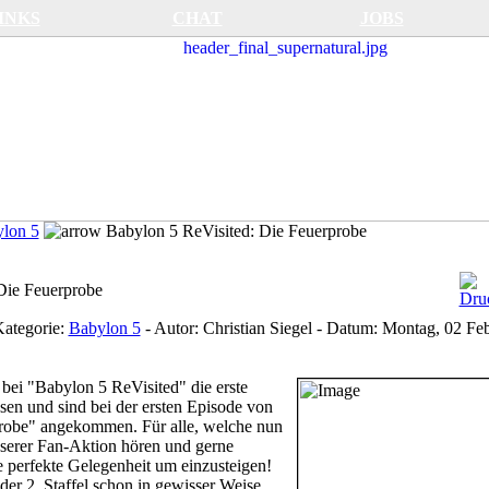
INKS
CHAT
JOBS
lon 5
Babylon 5 ReVisited: Die Feuerprobe
Die Feuerprobe
ategorie:
Babylon 5
-
Autor:
Christian Siegel
-
Datum:
Montag, 02 Feb
 bei "Babylon 5 ReVisited" die erste
ssen und sind bei der ersten Episode von
robe" angekommen. Für alle, welche nun
serer Fan-Aktion hören und gerne
 perfekte Gelegenheit um einzusteigen!
der 2. Staffel schon in gewisser Weise