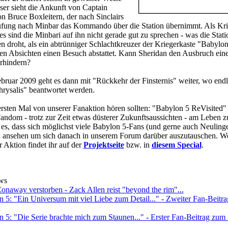
eser sieht die Ankunft von Captain
on Bruce Boxleitern, der nach Sinclairs
fung nach Minbar das Kommando über die Station übernimmt. Als Kri
s sind die Minbari auf ihn nicht gerade gut zu sprechen - was die Stati
n droht, als ein abtrünniger Schlachtkreuzer der Kriegerkaste "Babylon
chen Absichten einen Besuch abstattet. Kann Sheridan den Ausbruch ein
rhindern?
bruar 2009 geht es dann mit "Rückkehr der Finsternis" weiter, wo endl
hrysalis" beantwortet werden.
 ersten Mal von unserer Fanaktion hören sollten: "Babylon 5 ReVisited" 
andom - trotz zur Zeit etwas düsterer Zukunftsaussichten - am Leben z
t es, dass sich möglichst viele Babylon 5-Fans (und gerne auch Neulinge
ah ansehen um sich danach in unserem Forum darüber auszutauschen. We
 Aktion findet ihr auf der
Projektseite
bzw. in
diesem Special
.
ws
onaway verstorben - Zack Allen reist "beyond the rim"...
n 5: "Ein Universum mit viel Liebe zum Detail..." - Zweiter Fan-Beitr
 5: "Die Serie brachte mich zum Staunen..." - Erster Fan-Beitrag zum