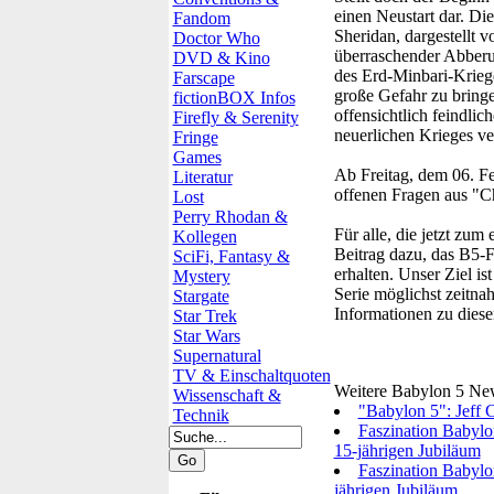
einen Neustart dar. Di
Fandom
Sheridan, dargestellt v
Doctor Who
überraschender Abberu
DVD & Kino
des Erd-Minbari-Kriege
Farscape
große Gefahr zu bringe
fictionBOX Infos
offensichtlich feindli
Firefly & Serenity
neuerlichen Krieges ve
Fringe
Games
Ab Freitag, dem 06. Fe
Literatur
offenen Fragen aus "C
Lost
Perry Rhodan &
Für alle, die jetzt zum
Kollegen
Beitrag dazu, das B5-F
SciFi, Fantasy &
erhalten. Unser Ziel is
Mystery
Serie möglichst zeitn
Stargate
Informationen zu dieser
Star Trek
Star Wars
Supernatural
TV & Einschaltquoten
Weitere Babylon 5 Ne
Wissenschaft &
"Babylon 5": Jeff C
Technik
Faszination Babylo
15-jährigen Jubiläum
Faszination Babylon
jährigen Jubiläum