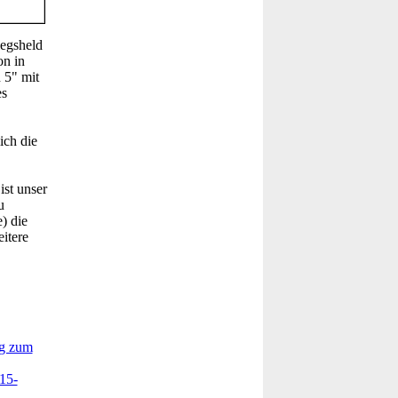
egsheld
on in
 5" mit
es
ich die
ist unser
u
) die
itere
ag zum
 15-