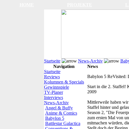
HOME
PROJEKTE
L
Startseite
News-Archiv
Baby
Navigation
News
Startseite
Babylon 5 ReVisited: 
Reviews
Kolumnen & Specials
Start in die 2. Staffel!
K
Gewinnspiele
2009
TV-Planer
Interviews
Mittlerweile haben wir
News-Archiv
Staffel hinter und gela
Angel & Buffy
Season 2, "Die Feuerp
Anime & Comics
zum ersten Mal von un
Babylon 5
mitmachen würden, die
Battlestar Galactica
Stellt doch der Beginn 
Conventions &