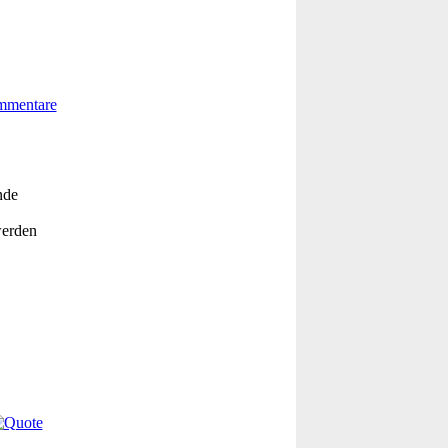
nde
werden