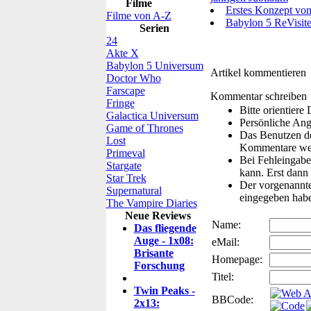
Filme
Erstes Konzept von 
Filme von A-Z
Babylon 5 ReVisited
Serien
24
Akte X
Babylon 5 Universum
Artikel kommentieren
Doctor Who
Farscape
Kommentar schreiben
Fringe
Bitte orientier
Galactica Universum
Persönliche Ang
Game of Thrones
Das Benutzen de
Lost
Kommentare wer
Primeval
Bei Fehleingaben
Stargate
kann. Erst dann 
Star Trek
Der vorgenannte 
Supernatural
eingegeben hab
The Vampire Diaries
Neue Reviews
Name:
Das fliegende
Auge - 1x08:
eMail:
Brisante
Homepage:
Forschung
Titel:
Twin Peaks -
BBCode:
2x13: