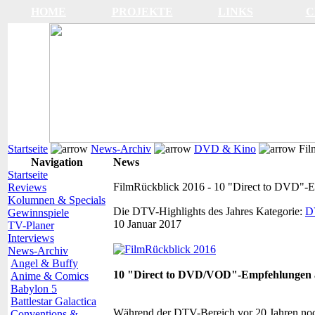
HOME
PROJEKTE
LINKS
C
Startseite
News-Archiv
DVD & Kino
Fil
Navigation
News
Startseite
FilmRückblick 2016 - 10 "Direct to DVD"-
Reviews
Kolumnen & Specials
Die DTV-Highlights des Jahres
Kategorie:
D
Gewinnspiele
10 Januar 2017
TV-Planer
Interviews
News-Archiv
Angel & Buffy
10 "Direct to DVD/VOD"-Empfehlungen 
Anime & Comics
Babylon 5
Battlestar Galactica
Während der DTV-Bereich vor 20 Jahren noch 
Conventions &