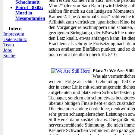
beim ersten konnten mir auch hier die parodi
Schachmatt
Man 2" (der von Sam Raimi) wird fleißig au
Poirot - 8x02:
zählten für mich zu den lustigsten Momenten
Mord in
Kamen 2: The Abnormal Crisis" zahlreiche to
Mesopotamien
Affinität zum verrückten japanischen Kino is
den Vorgänger reinschnuppern und schauen, 
Intern
gezogenen Stringtanga, der Bösewichte unter 
Impressum
den Latz knallt, etwas anfangen kann. Ist die
Datenschutz
Erachtens als sehr gute Fortsetzung nach dem
Team
neuen amüsanten Einfällen punktet, und so 
Jobs
noch einmal deutlich übertrifft. 8/10
Suche
Platz 7: We Are Still
Was als vermeintliche
weiterer Folge als echter Geheimtipp. Ted Ge
der in erster Linie mit seiner ungemein dich
aufgebauten und platzierten Schockeffekten 
Teenager, sondern ein schon etwas betagtere
überaus blutigen Finale hebt er sich zusätzl
Die eine oder andere coole Idee, denkwürdig
sehr guten schauspielerischen Leistungen sow
Still Here" dann zusätzlich aus. Die größte Stä
nervenzerreißende Stimmung, die mich immer
Kleinere Schwächen verhindern den ganz groß