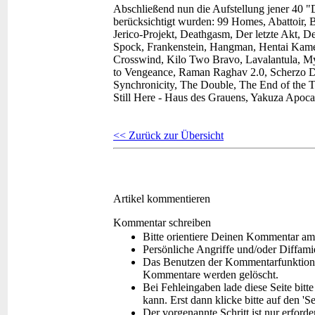
Abschließend nun die Aufstellung jener 40 "
berücksichtigt wurden: 99 Homes, Abattoir,
Jerico-Projekt, Deathgasm, Der letzte Akt, De
Spock, Frankenstein, Hangman, Hentai Kamen
Crosswind, Kilo Two Bravo, Lavalantula, My
to Vengeance, Raman Raghav 2.0, Scherzo D
Synchronicity, The Double, The End of the To
Still Here - Haus des Grauens, Yakuza Apocal
<< Zurück zur Übersicht
Artikel kommentieren
Kommentar schreiben
Bitte orientiere Deinen Kommentar am
Persönliche Angriffe und/oder Diffam
Das Benutzen der Kommentarfunktion f
Kommentare werden gelöscht.
Bei Fehleingaben lade diese Seite bitt
kann. Erst dann klicke bitte auf den 'S
Der vorgenannte Schritt ist nur erford