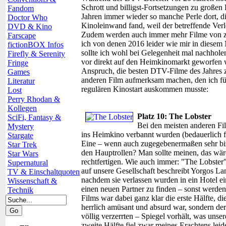
Schrott und billigst-Fortsetzungen zu großen 
Fandom
Jahren immer wieder so manche Perle dort, d
Doctor Who
Kinoleinwand fand, weil der betreffende Verle
DVD & Kino
Zudem werden auch immer mehr Filme von z.B
Farscape
ich von denen 2016 leider wie mir in diese
fictionBOX Infos
sollte ich wohl bei Gelegenheit mal nachhol
Firefly & Serenity
vor direkt auf den Heimkinomarkt geworfen we
Fringe
Anspruch, die besten DTV-Filme des Jahres z
Games
anderen Film aufmerksam machen, den ich für
Literatur
regulären Kinostart auskommen musste:
Lost
Perry Rhodan &
Kollegen
Platz 10: The Lobster
SciFi, Fantasy &
Bei den meisten anderen Fil
Mystery
ins Heimkino verbannt wurden (bedauerlich fin
Stargate
Eine – wenn auch zugegebenermaßen sehr biz
Star Trek
den Hauptrollen? Man sollte meinen, das wär
Star Wars
rechtfertigen. Wie auch immer: "The Lobster" 
Supernatural
auf unsere Gesellschaft beschreibt Yorgos Lan
TV & Einschaltquoten
nachdem sie verlassen wurden in ein Hotel e
Wissenschaft &
einen neuen Partner zu finden – sonst werden 
Technik
Films war dabei ganz klar die erste Hälfte, di
herrlich amüsant und absurd war, sondern der
völlig verzerrten – Spiegel vorhält, was unse
zweite Hälfte fiel zwar meines Erachtens leid