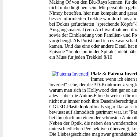
Making Of von den Blu-Rays kennen, für die w
nicht unbedingt neu sein. Mir persönlich gefi
Nimoy betreffen, hier nun kompakt und gesam
besser informierten Trekkie war durchaus au
bei Dokus gefürchteten "sprechende Köpfe"-
Ausgangsmaterial (von Archivaufnahmen über
sowie der Einblendung von Familien- und Pr
vorgebeugt. Als Purist fand ich es zwar sch
kamen. Und das eine oder andere Detail hat m
Episode "Implosion in der Spirale" nicht nä
ein Muss für jeden Trekkie! 8/10
Platz 3: Patema Inver
Immer, wenn ich einen 
Inverted" sehe, der die 3D-Konkurrenz verglei
warum man sich in Hollywood den gar so auf d
alles – aber die Anime-Filme beweisen für m
nicht nur immer noch ihre Daseinsberechtigu
CGI-3D-Plastiklook oftmals sogar klar ausst
bewusst auf altmodisch getrimmt war, ist "Pat
bei ihm doch um einen der schönsten Animatio
Neben der Optik, die neben den wunderschöne
unterschiedlichen Perspektiven überzeugt, kon
Die Liebesgeschichte mag zwar grundsätzlich 