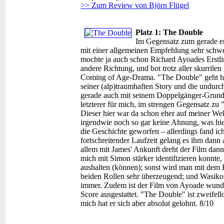
>> Zum Review von Björn Flügel
Platz 1: The Double
Im Gegensatz zum gerade er
mit einer allgemeinen Empfehlung sehr schwer.
mochte ja auch schon Richard Ayoades Erstli
andere Richtung, und bot trotz aller skurrilen
Coming of Age-Drama. "The Double" geht hin
seiner (alp)traumhaften Story und die undurc
gerade auch mit seinem Doppelgänger-Grund
letzterer für mich, im strengen Gegensatz zu 
Dieser hier war da schon eher auf meiner We
irgendwie noch so gar keine Ahnung, was hier
die Geschichte geworfen – allerdings fand ic
fortschreitender Laufzeit gelang es ihm dan
allem mit James' Ankunft dreht der Film dann 
mich mit Simon stärker identifizieren konnte,
aushalten (können); sonst wird man mit dem 
beiden Rollen sehr überzeugend; und Wasiko
immer. Zudem ist der Film von Ayoade wunder
Score ausgestattet. "The Double" ist zweifel
mich hat er sich aber absolut gelohnt. 8/10