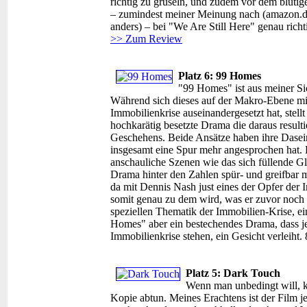
richtig zu gruseln, und zudem vor dem blutig
– zumindest meiner Meinung nach (amazon.d
anders) – bei "We Are Still Here" genau richt
>> Zum Review
Platz 6: 99 Homes
"99 Homes" ist aus meiner Sic
Während sich dieses auf der Makro-Ebene m
Immobilienkrise auseinandergesetzt hat, stel
hochkarätig besetzte Drama die daraus result
Geschehens. Beide Ansätze haben ihre Dasei
insgesamt eine Spur mehr angesprochen hat. E
anschauliche Szenen wie das sich füllende G
Drama hinter den Zahlen spür- und greifbar 
da mit Dennis Nash just eines der Opfer der 
somit genau zu dem wird, was er zuvor noch v
speziellen Thematik der Immobilien-Krise, eine
Homes" aber ein bestechendes Drama, dass j
Immobilienkrise stehen, ein Gesicht verleiht.
Platz 5: Dark Touch
Wenn man unbedingt will, k
Kopie abtun. Meines Erachtens ist der Film j