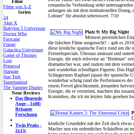
Filme
romantische Verbindung strikt untersagende
Filme von A-Z
anfangen als mit dem institutionellen Drang,
Serien
Lobster" für absolut sehenswert. 7/10
24
Akte X
Babylon 5 Universum
Platz 9: My Big Night
Doctor Who
Meinem persönlichen Empf
Farscape
die falschen Filme ausgesucht? – gab es 201
Fringe
diese köstliche spanische Farce rund um die
Galactica Universum
Fernsehspecials. Überaus amüsant und unterh
Game of Thrones
Energie, die mich teilweise an "Birdman" eri
Lost
dramatischer war, und zudem mit dem vermeint
Primeval
und wunderbar schrulligen Figuren. Das Highli
Stargate
Schlagerstars Raphael (quasi der spanische Ud
Star Trek
wunderbar schräg (und die Performances der Da
Supernatural
einem Frevel gleichkommt, jemanden hervorz
The Vampire Diaries
Energie, die er verströmt, machten ihn zusam
Neue Reviews
Komödien, die ich im letzten Jahr gesehen ha
Das fliegende
Auge - 1x08:
Brisante
P
Forschung
D
köstliche Grundidee mit der Zeit doch etwas
Twin Peaks -
Macher nun ein ordentliches Schäuflein an n
2x13: