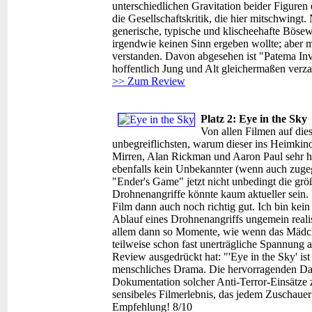
unterschiedlichen Gravitation beider Figuren 
die Gesellschaftskritik, die hier mitschwingt.
generische, typische und klischeehafte Bösew
irgendwie keinen Sinn ergeben wollte; aber m
verstanden. Davon abgesehen ist "Patema Inv
hoffentlich Jung und Alt gleichermaßen verz
>> Zum Review
Platz 2: Eye in the Sky
Von allen Filmen auf dies
unbegreiflichsten, warum dieser ins Heimkino
Mirren, Alan Rickman und Aaron Paul sehr h
ebenfalls kein Unbekannter (wenn auch zug
"Ender's Game" jetzt nicht unbedingt die gr
Drohnenangriffe könnte kaum aktueller sein. 
Film dann auch noch richtig gut. Ich bin kein 
Ablauf eines Drohnenangriffs ungemein realis
allem dann so Momente, wie wenn das Mädch
teilweise schon fast unerträgliche Spannung 
Review ausgedrückt hat: "'Eye in the Sky' ist
menschliches Drama. Die hervorragenden Dars
Dokumentation solcher Anti-Terror-Einsätze 
sensibeles Filmerlebnis, das jedem Zuschaue
Empfehlung! 8/10