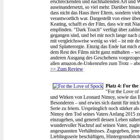
erschreckenden und nachhallenden Art und W
auseinandersetzt, so viel mehr. Darüber hina
dass nicht das Haus ihrer Eltern, sondern viel
verantwortlich war. Dargestellt von einer 
Keating, schafft es der Film, dass wir mit Ni
empfinden. "Dark Touch" verfügt über zahlrei
gegangen sind, und bei mir noch lange nach 
mit vergleichsweise wenig so viel – ist mir d
und Splatterorgie. Einzig das Ende hat mich 
dem Rest des Films nicht ganz mithalten – wob
anderen Ausgang des Geschehens vorgezogen 
allen amazon.de-Unkenrufen zum Trotz – ab
>> Zum Review
Platz 4: For the
"For the Love of
und Wirken von Leonard Nimoy, sowie das E
Besonderen – und erwies sich damit für mich 
Serie zu feiern. Ursprünglich noch stärker a
Nimoy den Tod seines Vaters Anfang 2015 z
einzugehen, und generell dessen Leben näher z
wundervoller Nachruf auf seinen Vater, zugle
angespannten Verhältnisses. Zugegeben, jene "
Lieblingsserie beschäftigen, Hintergrundbüch