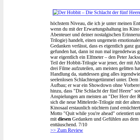
höchstem Niveau, die ich je unter meinen En
wenn du mit der Erwartungshaltung ins Kino ge
Abenteuer und deiner nostalgischen Erinneru
Trilogie) handelt, einen ungemein emotional
Gedanken verlässt, dass es eigentlich ganz gu
gefunden hat, dann ist nun mal irgendetwas g
war eigentlich ein Elfmeter – den Peter Jackso
Teil der Hobbit-Trilogie war jener, der mit 
drei Filme aufzuteilen, am meisten gelitten 
Handlung da, stattdessen ging alles irgendwie 
seelenlosen Schlachtengetümmel unter. Dem F
Aufbau; er war ein Showdown ohne Vorberei
hinzu, dass "Die Schlacht der fünf Heere" so
Anspielungen am meisten an "Der Herr der Ri
sich die neue Mittelerde-Trilogie mit der alt
Kinosaal erstaunlich nüchtern (und ernüchtert
Motto "Quit while you're ahead" orientiert u
mit
diesen
Gedanken und Gefühlen aus dem 
enttäuschend. 7/10
>> Zum Review