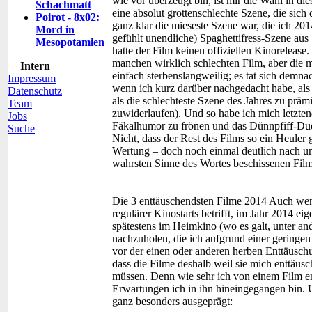
wie vor überzeugt bin, ist mir die Wahl in di
Schachmatt
eine absolut grottenschlechte Szene, die sich
Poirot - 8x02:
ganz klar die mieseste Szene war, die ich 20
Mord in
gefühlt unendliche) Spaghettifress-Szene aus
Mesopotamien
hatte der Film keinen offiziellen Kinorelea
manchen wirklich schlechten Film, aber die m
Intern
einfach sterbenslangweilig; es tat sich demn
Impressum
wenn ich kurz darüber nachgedacht habe, als
Datenschutz
als die schlechteste Szene des Jahres zu prä
Team
zuwiderlaufen). Und so habe ich mich letzte
Jobs
Fäkalhumor zu frönen und das Dünnpfiff-Duel
Suche
Nicht, dass der Rest des Films so ein Heuler
Wertung – doch noch einmal deutlich nach un
wahrsten Sinne des Wortes beschissenen Film
Die 3 enttäuschendsten Filme 2014
Auch wenn
regulärer Kinostarts betrifft, im Jahr 2014 eig
spätestens im Heimkino (wo es galt, unter an
nachzuholen, die ich aufgrund einer geringen
vor der einen oder anderen herben Enttäuschun
dass die Filme deshalb weil sie mich enttäusc
müssen. Denn wie sehr ich von einem Film e
Erwartungen ich in ihn hineingegangen bin.
ganz besonders ausgeprägt: