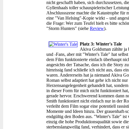
nicht geschafft haben, sich durchzusetzen, d
Gyllenhaals toller schauspielerischer Leistun
Abschlussszene machte die Katastrophe für mi
eine "Van Helsing"-Kopie wirkt – und angesich
die Frage: Wer zum Teufel hielt es bitte schö
"Storm Hunters" (siehe
Review
).
Platz 3: Winter's Tale
Akiva Goldsman zählte ja b
und -Fans, aber mit "Winter's Tale" hat selbst
dem Film funktionierte einfach überhaupt ni
angesichts der Tatsache, dass ich die Story z
hirnrissig fand schließe ich nicht aus, dass e
waren. Andererseits hat ja niemand Akiva G
Roman selbst adaptiert hat gehe ich nicht nur 
Herzensangelegenheit gehandelt hat, sondern i
in dieser Form für mich nicht funktioniert hat,
gerade hervor. Erschwerend kommen dann noc
Smith funktioniert nicht einfach nur in der Ro
verleiht dem Film sogar eine potentiell rassis
Momente und Ideen hinzu. Der grauenhaft-s
endgültig den Boden aus. "Winter's Tale" ist 
einzig die hohe Produktionsqualität sowie die
sterbenslangweilig fand, verhindert, dass er 