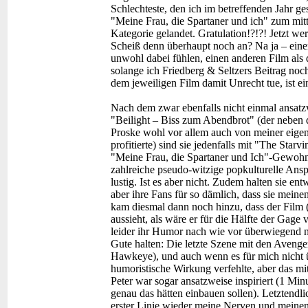
Schlechteste, den ich im betreffenden Jahr g
"Meine Frau, die Spartaner und ich" zum mitt
Kategorie gelandet. Gratulation!?!?! Jetzt wer
Scheiß denn überhaupt noch an? Na ja – eine
unwohl dabei fühlen, einen anderen Film als 
solange ich Friedberg & Seltzers Beitrag noc
dem jeweiligen Film damit Unrecht tue, ist ei
Nach dem zwar ebenfalls nicht einmal ansatzw
"Beilight – Biss zum Abendbrot" (der neben 
Proske wohl vor allem auch von meiner eig
profitierte) sind sie jedenfalls mit "The Sta
"Meine Frau, die Spartaner und Ich"-Gewohnhe
zahlreiche pseudo-witzige popkulturelle Ansp
lustig. Ist es aber nicht. Zudem halten sie e
aber ihre Fans für so dämlich, dass sie mein
kam diesmal dann noch hinzu, dass der Film 
aussieht, als wäre er für die Hälfte der Gage 
leider ihr Humor nach wie vor überwiegend n
Gute halten: Die letzte Szene mit den Avenge
Hawkeye), und auch wenn es für mich nicht 
humoristische Wirkung verfehlte, aber das m
Peter war sogar ansatzweise inspiriert (1 Minu
genau das hätten einbauen sollen). Letztendli
erster Linie wieder meine Nerven und meinen