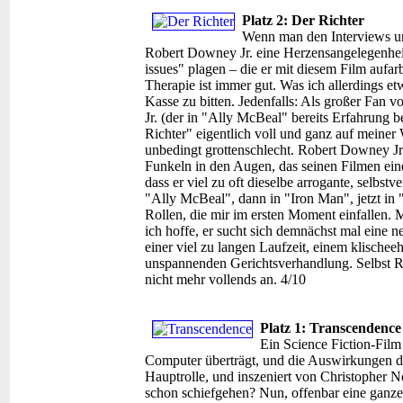
Platz 2: Der Richter
Wenn man den Interviews un
Robert Downey Jr. eine Herzensangelegenhei
issues" plagen – die er mit diesem Film aufarb
Therapie ist immer gut. Was ich allerdings et
Kasse zu bitten. Jedenfalls: Als großer Fan
Jr. (der in "Ally McBeal" bereits Erfahrung 
Richter" eigentlich voll und ganz auf meiner 
unbedingt grottenschlecht. Robert Downey Jr
Funkeln in den Augen, das seinen Filmen einen
dass er viel zu oft dieselbe arrogante, selbstv
"Ally McBeal", dann in "Iron Man", jetzt in 
Rollen, die mir im ersten Moment einfallen. Mi
ich hoffe, er sucht sich demnächst mal eine n
einer viel zu langen Laufzeit, einem klische
unspannenden Gerichtsverhandlung. Selbst R
nicht mehr vollends an. 4/10
Platz 1: Transcendence
Ein Science Fiction-Film
Computer überträgt, und die Auswirkungen d
Hauptrolle, und inszeniert von Christopher
schon schiefgehen? Nun, offenbar eine ganze