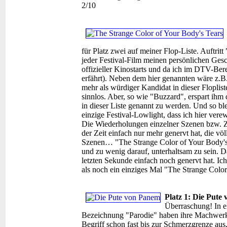
2/10
für Platz zwei auf meiner Flop-Liste. Auftrit
jeder Festival-Film meinen persönlichen Gesc
offizieller Kinostarts und da ich im DTV-Bere
erfährt). Neben dem hier genannten wäre z.B.
mehr als würdiger Kandidat in dieser Flopli
sinnlos. Aber, so wie "Buzzard", erspart ihm 
in dieser Liste genannt zu werden. Und so bl
einzige Festival-Lowlight, dass ich hier vere
Die Wiederholungen einzelner Szenen bzw. Z
der Zeit einfach nur mehr genervt hat, die v
Szenen… "The Strange Color of Your Body's T
und zu wenig darauf, unterhaltsam zu sein. Da
letzten Sekunde einfach noch genervt hat. Ic
als noch ein einziges Mal "The Strange Colo
Platz 1: Die Pute
Überraschung! In e
Bezeichnung "Parodie" haben ihre Machwerke 
Begriff schon fast bis zur Schmerzgrenze aus