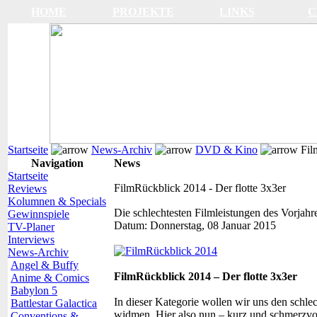
HOME
PROJEKTE
LINKS
C
Startseite
News-Archiv
DVD & Kino
Film
Navigation
News
Startseite
FilmRückblick 2014 - Der flotte 3x3er
Reviews
Kolumnen & Specials
Die schlechtesten Filmleistungen des Vorjahr
Gewinnspiele
Datum:
Donnerstag, 08 Januar 2015
TV-Planer
Interviews
News-Archiv
Angel & Buffy
FilmRückblick 2014 – Der flotte 3x3er
Anime & Comics
Babylon 5
In dieser Kategorie wollen wir uns den schle
Battlestar Galactica
widmen. Hier also nun – kurz und schmerzvol
Conventions &