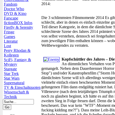
2014:
Fandom
Doctor Who
DVD & Kino
Die 3 schlimmsten Filmmomente 2014
Es gib
Farscape
schlecht, aber in denen es einfach einzelne 
fictionBOX Infos
Teil dieser Kategorie, in dem die dämlichste 
Firefly & Serenity
schlechteste Szene des Jahres 2014 prämiert w
Fringe
von selbst verstehen, dennoch sei festgehalt
Games
zum jeweiligen Film enthalten können – wobei
Literatur
Weltbewegendes zu verraten.
Lost
Perry Rhodan &
Kollegen
Kopfschüttler des Jahres – Di
SciFi, Fantasy &
An dümmlichen Verhalten von Pro
Mystery
gemangelt. Neben dem Dauerbrenner Horror z
Stargate
Stop") und/oder Katastrophenfilm ("Storm Hu
Star Trek
dämlichsten Szene will ich allerdings wenige
Star Wars
vielmehr einfach einen bescheuerten Moment,
Supernatural
gelungenen Film dann endgültig ruiniert hat
TV & Einschaltquoten
Villeneuve (nach dem letztjährigen Triumph m
Wissenschaft &
noch zu glauben beginnt, ich hätte es auf ihn
Technik
zweiten Sieg in Folge freuen darf. Denn die
bescheuert. Das war kein "WTF"-Moment m
fucking kidding me?!"). Dass meine Leih-Blu
Ruckeln begann, und ich die Scheibe darauf