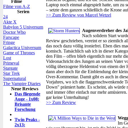
Filme
Laptop noch einmal abgespielt hatte, um zu 
Filme von A-Z
– setzte dem ganzen schließlich die Krone auf
Serien
>> Zum Review von Marcel Wetzel
24
Akte X
Babylon 5 Universum
Augenverdreher des Jah
Doctor Who
Nach solidem Start wurde
Farscape
Review geschrieben, vereint er so ziemlich a
Fringe
das noch dazu völlig ironiefrei. Eben dies ma
Galactica Universum
komisch. Tatsächlich sah ich in dieser Kateg
Game of Thrones
den Film – offen blieb eigentlich nur mehr d
Lost
Videonachricht des Jungen an seinen Vater v
Primeval
völlig überzogene Heldentod von einem der H
Stargate
dann aber doch für die Einblendung der klein
Star Trek
Over-Kommentar. Damit gibt es auch in dies
Supernatural
Vorjahres, wo ich die flaggenschwenkende T
The Vampire Diaries
Down" prämiert hatte. Es scheint, als würde
Neue Reviews
und immer öfter einfach nur mehr amüsieren. 
Das fliegende
gar keine Unterhaltung!
Auge - 1x08:
>> Zum Review
Brisante
Forschung
Weggu
Twin Peaks -
Im Ge
2x13: