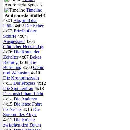
Andromeda Specials
Timeline
Andromeda Staffel 4
4x01
Abgrund der
Hölle
4x02
Der Seher
4x03
Friedhof der
Schiffe
4x04
Ausgespielt
4x05
Göttlicher Herzschlag
4x06
Die Route der
Zeitalter
4x07
Bekas
Rettung
4x08
Die
Befreiung
4x09
Genie
und Wahnsinn
4x10
Die Kronprinzessin
4x11
Der Prozess
4x12
Die Spinnenfrau
4x13
Das unsichtbare Licht
4x14
Die Anderen
4x15
Die letzte Fahrt
ins Nichts
4x16
Die
Spionin des Abyss
4x17
Die Brücke
zwischen den Zeiten