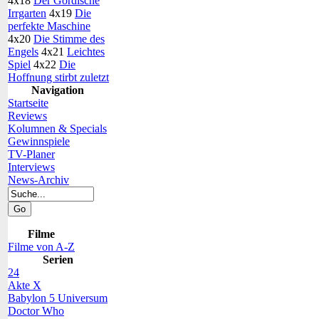
4x18
Der Gordische
Irrgarten
4x19
Die
perfekte Maschine
4x20
Die Stimme des
Engels
4x21
Leichtes
Spiel
4x22
Die
Hoffnung stirbt zuletzt
Navigation
Startseite
Reviews
Kolumnen & Specials
Gewinnspiele
TV-Planer
Interviews
News-Archiv
Filme
Filme von A-Z
Serien
24
Akte X
Babylon 5 Universum
Doctor Who