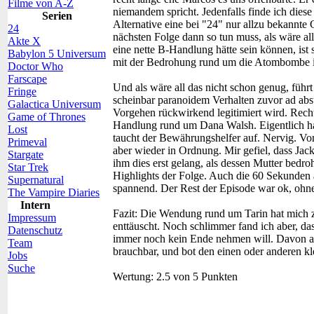
Filme von A-Z
niemandem spricht. Jedenfalls finde ich die
Serien
Alternative eine bei "24" nur allzu bekannte G
24
nächsten Folge dann so tun muss, als wäre al
Akte X
eine nette B-Handlung hätte sein können, ist 
Babylon 5 Universum
mit der Bedrohung rund um die Atombombe i
Doctor Who
Farscape
Und als wäre all das nicht schon genug, führ
Fringe
scheinbar paranoidem Verhalten zuvor ad absu
Galactica Universum
Vorgehen rückwirkend legitimiert wird. Rech
Game of Thrones
Handlung rund um Dana Walsh. Eigentlich hatt
Lost
taucht der Bewährungshelfer auf. Nervig. V
Primeval
aber wieder in Ordnung. Mir gefiel, dass Ja
Stargate
ihm dies erst gelang, als dessen Mutter bedr
Star Trek
Highlights der Folge. Auch die 60 Sekunden 
Supernatural
spannend. Der Rest der Episode war ok, ohne 
The Vampire Diaries
Intern
Fazit:
Die Wendung rund um Tarin hat mich zw
Impressum
enttäuscht. Noch schlimmer fand ich aber, 
Datenschutz
immer noch kein Ende nehmen will. Davon ab
Team
brauchbar, und bot den einen oder anderen k
Jobs
Suche
Wertung:
2.5 von 5 Punkten