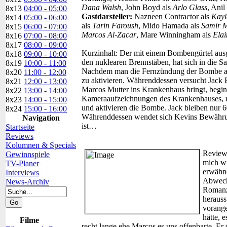
Dana Walsh
, John Boyd als
Arlo Glass
, Ani
8x13
04:00 - 05:00
Gastdarsteller:
Nazneen Contractor als
Kayl
8x14
05:00 - 06:00
als
Tarin Faroush
, Mido Hamada als
Samir 
8x15
06:00 - 07:00
Marcos Al-Zacar
, Mare Winningham als
Elai
8x16
07:00 - 08:00
8x17
08:00 - 09:00
Kurzinhalt:
Der mit einem Bombengürtel ausge
8x18
09:00 - 10:00
den nuklearen Brennstäben, hat sich in die 
8x19
10:00 - 11:00
Nachdem man die Fernzündung der Bombe ausg
8x20
11:00 - 12:00
zu aktivieren. Währenddessen versucht Jack 
8x21
12:00 - 13:00
Marcos Mutter ins Krankenhaus bringt, begin
8x22
13:00 - 14:00
Kameraaufzeichnungen des Krankenhauses, un
8x23
14:00 - 15:00
und aktivieren die Bombe. Jack bleiben nur 6
8x24
15:00 - 16:00
Währenddessen wendet sich Kevins Bewährun
Navigation
ist…
Startseite
Reviews
Kolumnen & Specials
Review
Gewinnspiele
mich wi
TV-Planer
erwähne
Interviews
Abwechs
News-Archiv
Romanze
herauss
vorange
hätte, 
Filme
recht lange ehe Marcos es uns offenbarte. Er 