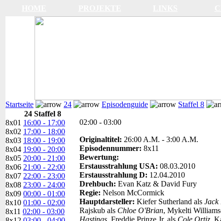
HOME
PROJEKTE
LINKS
C
Startseite
24
Episodenguide
Staffel 8
24 Staffel 8
02:00 - 03:00
8x01
16:00 - 17:00
8x02
17:00 - 18:00
Originaltitel:
26:00 A.M. - 3:00 A.M.
8x03
18:00 - 19:00
Episodennummer:
8x11
8x04
19:00 - 20:00
Bewertung:
8x05
20:00 - 21:00
Erstausstrahlung USA:
08.03.2010
8x06
21:00 - 22:00
Erstausstrahlung D:
12.04.2010
8x07
22:00 - 23:00
Drehbuch:
Evan Katz & David Fury
8x08
23:00 - 24:00
Regie:
Nelson McCormick
8x09
00:00 - 01:00
Hauptdarsteller:
Kiefer Sutherland als
Jack
8x10
01:00 - 02:00
Rajskub als
Chloe O'Brian
, Mykelti William
8x11
02:00 - 03:00
Hastings
, Freddie Prinze Jr. als
Cole Ortiz
, K
8x12
03:00 - 04:00