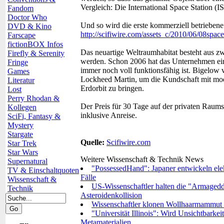
Vergleich: Die International Space Station 
Fandom
Doctor Who
Und so wird die erste kommerziell betrieben
DVD & Kino
http://scifiwire.com/assets_c/2010/06/08spa
Farscape
fictionBOX Infos
Das neuartige Weltraumhabitat besteht aus zwe
Firefly & Serenity
werden. Schon 2006 hat das Unternehmen eine
Fringe
immer noch voll funktionsfähig ist. Bigelow
Games
Lockheed Martin, um die Kundschaft mit modi
Literatur
Erdorbit zu bringen.
Lost
Perry Rhodan &
Der Preis für 30 Tage auf der privaten Raumst
Kollegen
inklusive Anreise.
SciFi, Fantasy &
Mystery
Stargate
Quelle:
Scifiwire.com
Star Trek
Star Wars
Weitere Wissenschaft & Technik News
Supernatural
"PossessedHand": Japaner entwickeln ele
TV & Einschaltquoten
Fälle
Wissenschaft &
US-Wissenschaftler halten die "Armaged
Technik
Asteroidenkollision
Wissenschaftler klonen Wollhaarmammut - 
"Universität Illinois": Wird Unsichtbarke
Metamaterialien