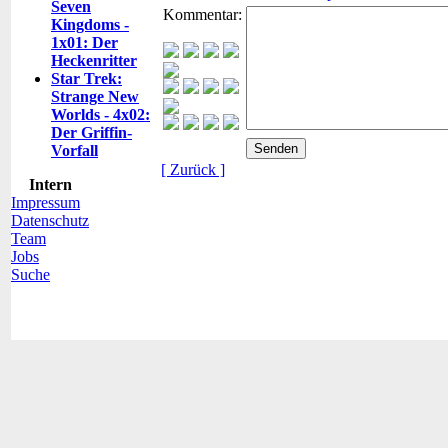
Seven
Kommentar:
Kingdoms -
1x01: Der
Heckenritter
Star Trek:
Strange New
Worlds - 4x02:
Der Griffin-
Vorfall
[ Zurück ]
Intern
Impressum
Datenschutz
Team
Jobs
Suche