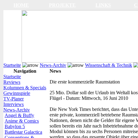
HOME
PROJEKTE
LINKS
C
Startseite
News-Archiv
Wissenschaft & Technik
Navigation
News
Startseite
Die erste kommerzielle Raumstation
Reviews
Kolumnen & Specials
25 Mio. Dollar soll der Urlaub im Weltall kos
Gewinnspiele
Flügel
-
Datum:
Mittwoch, 16 Juni 2010
TV-Planer
Interviews
Die New York Times berichtet, dass das Unte
News-Archiv
erste private, kommerziell betriebene Raums
Angel & Buffy
Nationen, denen nicht die Gelder für eigen
Anime & Comics
sollen bereits ein Jahr nach Inbetriebnahme 
Babylon 5
Modul können bis zu sechs Personen mitreisen
Battlestar Galactica
werden, so dass das gesamte Objekt über ei
Conventions &