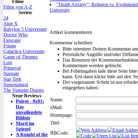
Filme
"Death Anxiety": Religion vs. Evolutions
Filme von A-Z
University
Serien
24
Akte X
Babylon 5 Universum
Artikel kommentieren
Doctor Who
Farscape
Kommentar schreiben
Fringe
Bitte orientiere Deinen Kommentar am
Galactica Universum
Persönliche Angriffe und/oder Diffam
Game of Thrones
Das Benutzen der Kommentarfunktion f
Lost
Kommentare werden gelöscht.
Primeval
Bei Fehleingaben lade diese Seite bitt
Stargate
kann. Erst dann klicke bitte auf den 'S
Star Trek
Der vorgenannte Schritt ist nur erford
Supernatural
eingegeben haben.
The Vampire Diaries
Neue Reviews
Name:
Poirot - 9x01:
Das
eMail:
unvollendete
Homepage:
Bildnis
Titel:
Mord im
Spiegel
BBCode:
A Knight of the