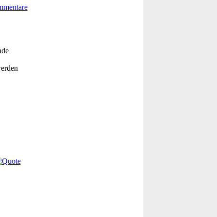
nde
werden