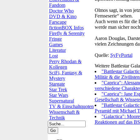
Fandom
Olmos sagt, in von jetz
Doctor Who
Fernseserie“ sehen.
DVD & Kino
Auch wenn es für die D
Farscape
werde man sicher noch 
fictionBOX Infos
Firefly & Serenity
Aaron Douglas, Darstel
Fringe
vielen Zeichnungen da
Games
Literatur
Quelle:
SyFyPortal
Lost
Perry Rhodan &
Weitere Battlestar Gal
Kollegen
"Battlestar Galact
SciFi, Fantasy &
Militär & die Zivilisten
Mystery
"Caprica": Alessand
Stargate
verschiedene Charakte
Star Trek
"Caprica": Jane Es
Star Wars
Gesellschaft & Wissen
Supernatural
"Battlestar Galacti
TV & Einschaltquoten
Pyramid mit Michael T
Wissenschaft &
"Galactica": Moore
Technik
Reaktionen auf das B