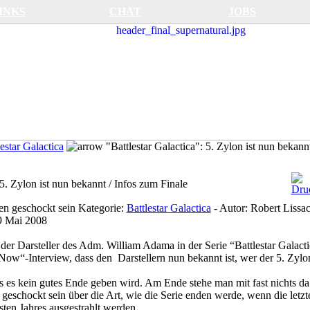
INKS
CHAT
JOBS
estar Galactica
"Battlestar Galactica": 5. Zylon ist nun bekann
 5. Zylon ist nun bekannt / Infos zum Finale
n geschockt sein
Kategorie:
Battlestar Galactica
-
Autor:
Robert Lissa
9 Mai 2008
r Darsteller des Adm. William Adama in der Serie “Battlestar Galacti
 Now“-Interview, dass den Darstellern nun bekannt ist, wer der 5. Zylon
ass es kein gutes Ende geben wird. Am Ende stehe man mit fast nichts da
eschockt sein über die Art, wie die Serie enden werde, wenn die letzt
ten Jahres ausgestrahlt werden.