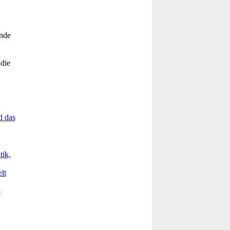
Ende
 die
d das
tik,
lt
-