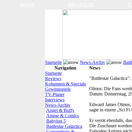
HOME
PROJEKTE
L
Startseite
News-Archiv
Battl
Navigation
News
Startseite
"Battlestar Galactica":
Reviews
Kolumnen & Specials
Olmos: Die Fans werde
Gewinnspiele
Datum:
Donnerstag, 2
TV-Planer
Interviews
Edward James Olmos, de
News-Archiv
sagte in einem „Sci Fi
Angel & Buffy
Anime & Comics
Er verrät ebenfalls, d
Babylon 5
Die Zuschauer werden g
Battlestar Galactica
Episoden Anfang nächs
Conventions &