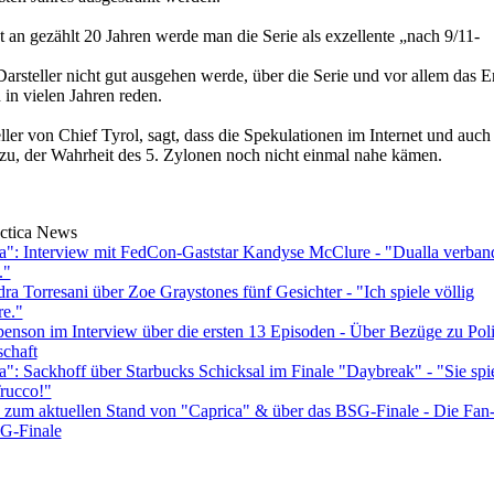
t an gezählt 20 Jahren werde man die Serie als exzellente „nach 9/11-
arsteller nicht gut ausgehen werde, über die Serie und vor allem das 
in vielen Jahren reden.
ler von Chief Tyrol, sagt, dass die Spekulationen im Internet und auch
zu, der Wahrheit des 5. Zylonen noch nicht einmal nahe kämen.
actica News
ica": Interview mit FedCon-Gaststar Kandyse McClure - "Dualla verban
."
ra Torresani über Zoe Graystones fünf Gesichter - "Ich spiele völlig
re."
penson im Interview über die ersten 13 Episoden - Über Bezüge zu Poli
schaft
ca": Sackhoff über Starbucks Schicksal im Finale "Daybreak" - "Sie spie
rucco!"
 zum aktuellen Stand von "Caprica" & über das BSG-Finale - Die Fan
SG-Finale