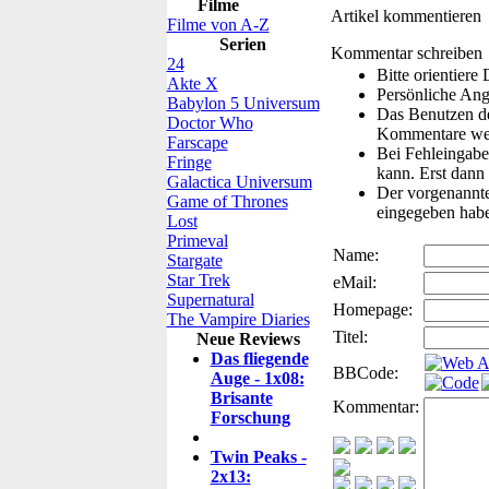
Filme
Artikel kommentieren
Filme von A-Z
Serien
Kommentar schreiben
24
Bitte orientier
Akte X
Persönliche Ang
Babylon 5 Universum
Das Benutzen de
Doctor Who
Kommentare wer
Farscape
Bei Fehleingaben
Fringe
kann. Erst dann 
Galactica Universum
Der vorgenannte 
Game of Thrones
eingegeben hab
Lost
Primeval
Name:
Stargate
Star Trek
eMail:
Supernatural
Homepage:
The Vampire Diaries
Titel:
Neue Reviews
Das fliegende
BBCode:
Auge - 1x08:
Brisante
Kommentar:
Forschung
Twin Peaks -
2x13: