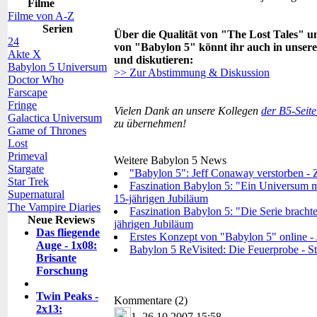
Filme
Filme von A-Z
Serien
Über die Qualität von "The Lost Tales" u
24
von "Babylon 5" könnt ihr auch in uns
Akte X
und diskutieren:
Babylon 5 Universum
>> Zur Abstimmung & Diskussion
Doctor Who
Farscape
Fringe
Vielen Dank an unsere Kollegen
der B5-Seit
Galactica Universum
zu übernehmen!
Game of Thrones
Lost
Primeval
Weitere Babylon 5 News
Stargate
"Babylon 5": Jeff Conaway verstorben - Za
Star Trek
Faszination Babylon 5: "Ein Universum mi
Supernatural
15-jährigen Jubiläum
The Vampire Diaries
Faszination Babylon 5: "Die Serie bracht
Neue Reviews
jährigen Jubiläum
Das fliegende
Erstes Konzept von "Babylon 5" online - J
Auge - 1x08:
Babylon 5 ReVisited: Die Feuerprobe - Star
Brisante
Forschung
Twin Peaks -
Kommentare (2)
2x13:
1.
26.10.2007 15:58