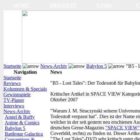
HOME
PROJEKTE
LINKS
C
Startseite
News-Archiv
Babylon 5
"B5 - L
Navigation
News
Startseite
"B5 - Lost Tales": Der Todesstoß für Babylo
Reviews
Kolumnen & Specials
Kritischer Artikel in SPACE VIEW
Kategori
Gewinnspiele
Oktober 2007
TV-Planer
Interviews
"Warum J. M. Straczynski seinem Univerums
News-Archiv
Todesstoß verpasst hat". Dies ist der Name ei
Angel & Buffy
welcher in der seit gestern neu erschienen A
Anime & Comics
deutschen Gerne-Magazins
"SPACE VIEW"
Babylon 5
Coverbild, rechts) zu finden ist. Dieser Artik
Battlestar Galactica
"The Lost Tales"-DVD sehr kritisch unter di
Conventions &