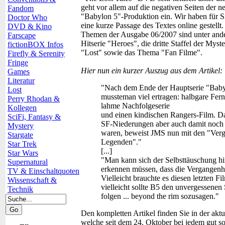
geht vor allem auf die negativen Seiten der n
Fandom
"Babylon 5"-Produktion ein. Wir haben für S
Doctor Who
eine kurze Passage des Textes online gestellt.
DVD & Kino
Themen der Ausgabe 06/2007 sind unter and
Farscape
Hitserie "Heroes", die dritte Staffel der Myste
fictionBOX Infos
"Lost" sowie das Thema "Fan Filme".
Firefly & Serenity
Fringe
Hier nun ein kurzer Auszug aus dem Artikel:
Games
Literatur
"Nach dem Ende der Hauptserie "Baby
Lost
mussteman viel ertragen: halbgare Fern
Perry Rhodan &
lahme Nachfolgeserie
Kollegen
und einen kindischen Rangers-Film. Das
SciFi, Fantasy &
SF-Niederungen aber auch damit noch n
Mystery
waren, beweist JMS nun mit den "Ver
Stargate
Legenden"."
Star Trek
[...]
Star Wars
"Man kann sich der Selbsttäuschung 
Supernatural
erkennen müssen, dass die Vergangenhe
TV & Einschaltquoten
Vielleicht brauchte es diesen letzten 
Wissenschaft &
vielleicht sollte B5 den unvergessene
Technik
folgen ... beyond the rim sozusagen."
Den kompletten Artikel finden Sie in der akt
welche seit dem 24. Oktober bei jedem gut sort