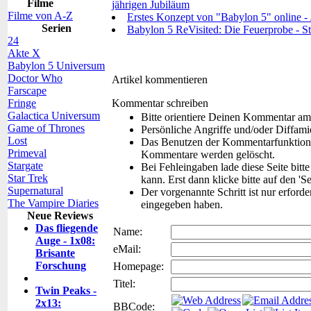
Filme
jährigen Jubiläum
Filme von A-Z
Erstes Konzept von "Babylon 5" online - J
Serien
Babylon 5 ReVisited: Die Feuerprobe - Star
24
Akte X
Babylon 5 Universum
Doctor Who
Artikel kommentieren
Farscape
Fringe
Kommentar schreiben
Galactica Universum
Bitte orientiere Deinen Kommentar am
Game of Thrones
Persönliche Angriffe und/oder Diffam
Lost
Das Benutzen der Kommentarfunktion f
Primeval
Kommentare werden gelöscht.
Stargate
Bei Fehleingaben lade diese Seite bitt
Star Trek
kann. Erst dann klicke bitte auf den 'S
Supernatural
Der vorgenannte Schritt ist nur erford
The Vampire Diaries
eingegeben haben.
Neue Reviews
Das fliegende
Name:
Auge - 1x08:
eMail:
Brisante
Forschung
Homepage:
Titel:
Twin Peaks -
2x13:
BBCode: