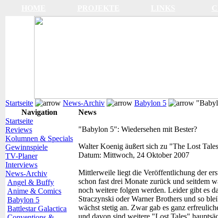
HOME
PROJEKTE
LINKS
C
Startseite
News-Archiv
Babylon 5
"Babylo
Navigation
News
Startseite
"Babylon 5": Wiedersehen mit Bester?
Reviews
Kolumnen & Specials
Walter Koenig äußert sich zu "The Lost Tale
Gewinnspiele
Datum:
Mittwoch, 24 Oktober 2007
TV-Planer
Interviews
Mittlerweile liegt die Veröffentlichung der er
News-Archiv
schon fast drei Monate zurück und seitdem 
Angel & Buffy
noch weitere folgen werden. Leider gibt es 
Anime & Comics
Straczynski oder Warner Brothers und so ble
Babylon 5
wächst stetig an. Zwar gab es ganz erfreuli
Battlestar Galactica
und davon sind weitere "Lost Tales" hauptsä
Conventions &