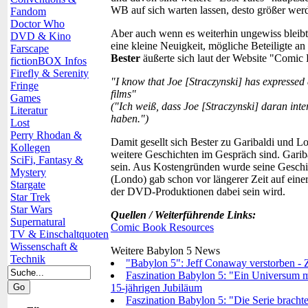
WB auf sich warten lassen, desto größer wer
Fandom
Doctor Who
Aber auch wenn es weiterhin ungewiss bleibt
DVD & Kino
eine kleine Neuigkeit, mögliche Beteiligte a
Farscape
Bester
äußerte sich laut der Website "Comic
fictionBOX Infos
Firefly & Serenity
"I know that Joe [Straczynski] has expressed 
Fringe
films"
Games
("Ich weiß, dass Joe [Straczynski] daran inte
Literatur
haben.")
Lost
Perry Rhodan &
Damit gesellt sich Bester zu Garibaldi und L
Kollegen
weitere Geschichten im Gespräch sind. Gariba
SciFi, Fantasy &
sein. Aus Kostengründen wurde seine Geschic
Mystery
(Londo) gab schon vor längerer Zeit auf eine
Stargate
der DVD-Produktionen dabei sein wird.
Star Trek
Star Wars
Quellen / Weiterführende Links:
Supernatural
Comic Book Resources
TV & Einschaltquoten
Wissenschaft &
Weitere Babylon 5 News
Technik
"Babylon 5": Jeff Conaway verstorben - Za
Faszination Babylon 5: "Ein Universum mi
15-jährigen Jubiläum
Faszination Babylon 5: "Die Serie bracht