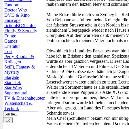
rauben einem den letzten Nerv und schmälern
Fandom
Doctor Who
Meine Reise führte mich von Sydney ins Red C
DVD & Kino
Von Brisbane aus fuhren meine Kollegin, die 
Farscape
der falschen Strassenseite in den Norden bis 
fictionBOX Infos
ziemlichem Übergepäck wieder nach Hause zu
Firefly & Serenity
Computer. Auf dem warteten dank meinem Vat
Fringe
Dafür möchte ich meinem Vater nochmals meine
Games
Literatur
Obwohl ich im Land des Farscapes war, bin 
Lost
habe ich in Brisbane den genialsten Spielzeu
Perry Rhodan &
wurde da aber gänzlich vergessen. Dieser La
Kollegen
erdenklichen TV-Serien und Filmen. Der Sta
SciFi, Fantasy &
zu bieten! Die Grösse dazu hätte ich ja! Zuge
Mystery
Maske (die ohne Geräusche) für meine scifit
Stargate
Laserschwerter waren einfach zu teuer. Letzte
Star Trek
Weiter im Sortiment hatte es alle erdenklich
Star Wars
aussehende kleine Puppen aus Akte X. Ganz v
Supernatural
hatte ich mir vorgenommen, dieses Mal mei
TV & Einschaltquoten
bringen. Darum wurde ich beim sprechenden
Wissenschaft &
Aber wie gesagt, im Land des Farscapes krie
Technik
Schande sowas!
Mein Chef (Schulleiter) bekam von mir übrig
Vader, die beim Schreiben leuchten. Da mach