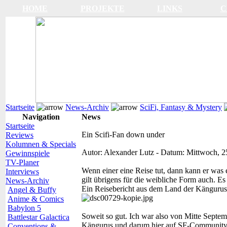
HOME
PROJEKTE
LINKS
C
Startseite
News-Archiv
SciFi, Fantasy & Mystery
Navigation
News
Startseite
Ein Scifi-Fan down under
Reviews
Kolumnen & Specials
Autor:
Alexander Lutz
-
Datum:
Mittwoch, 2
Gewinnspiele
TV-Planer
Wenn einer eine Reise tut, dann kann er was 
Interviews
gilt übrigens für die weibliche Form auch. Es
News-Archiv
Ein Reisebericht aus dem Land der Kängurus.
Angel & Buffy
Anime & Comics
Babylon 5
Soweit so gut. Ich war also von Mitte Septem
Battlestar Galactica
Kängurus und darum hier auf SF-Community nu
Conventions &