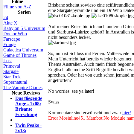
Filme
Brisbane scheint sowieso eine scififreundliche
Filme von A-Z
eine Stargatepyramide und ein Dr Who Dale
Serien
24
Akte X
Auf meiner Reise bin ich auch anderen Orten
Babylon 5 Universum
und Starburst-Lakrize gehört? In Australien i
Doctor Who
nicht besonders lecker.
Farscape
Fringe
Galactica Universum
So, nun ist Schluss mit Ferien. Mittlerweile 
Game of Thrones
Mein Unterricht hat bereits wieder begonnen
Lost
Thema Australien. Auch mein frisch begonnene
Primeval
Englisch alle meine Scifi Begriffe herzlich w
Stargate
sprechen. Oder hat von euch schon jemand m
Star Trek
angetroffen?
Supernatural
The Vampire Diaries
No worries, see ya later!
Neue Reviews
Das fliegende
Swiss
Auge - 1x08:
Brisante
Kommentare sind erwünscht und zwar
hier!
Forschung
Error Mosinline451 Mambot:No Module na
Twin Peaks -
2x13: