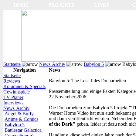
HOME
PROJEKTE
LINKS
C
Startseite
News-Archiv
Babylon 5
Babylon
Navigation
News
Startseite
Babylon 5: The Lost Tales Dreharbeiten
Reviews
Kolumnen & Specials
Pressemitteilung und einige Fakten
Kategorie
Gewinnspiele
22 November 2006
TV-Planer
Interviews
Die Dreharbeiten zum Babylon 5 Projekt
"Th
News-Archiv
Warner Home Video hat nun auch bekannt geg
Angel & Buffy
und dann veröffentlicht werden. Neben den 
Anime & Comics
of the Dark"
geben, leider ist dazu noch nic
Babylon 5
Battlestar Galactica
Handlung, diese wird einige Jahre nach der Se
Conventions &