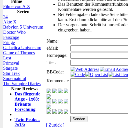
Filme
Das Benutzen der Kommentarfunktion f
Filme von A-Z
Kommentare werden gelöscht.
Serien
Bei Fehleingaben lade diese Seite bitt
24
kann. Erst dann klicke bitte auf den 'S
Akte X
Der vorgenannte Schritt ist nur erford
Babylon 5 Universum
eingegeben haben.
Doctor Who
Farscape
Name:
Fringe
Galactica Universum
eMail:
Game of Thrones
Homepage:
Lost
Titel:
Primeval
Stargate
BBCode:
Star Trek
Supernatural
Kommentar:
The Vampire Diaries
Neue Reviews
Das fliegende
Auge - 1x08:
Brisante
Forschung
Twin Peaks -
2x13:
[ Zurück ]