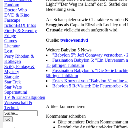
Light”/”Der Weg ins Licht” der 5. Staffel de
Fandom
Bedeutung sein.
Doctor Who
DVD & Kino
Als Schauspieler sowie Charaktere wurden
B
Farscape
Scoggins
als Captain Elizabeth Lochley und
fictionBOX Infos
Crusade
vielleicht auch aufgerollt wird.
Firefly & Serenity
Fringe
Quelle:
tvshowsondvd
Games
Literatur
Weitere Babylon 5 News
Lost
"Babylon 5": Jeff Conaway verstorben - Za
Perry Rhodan &
Faszination Babylon 5: "Ein Universum mi
Kollegen
15-jährigen Jubiläum
SciFi, Fantasy &
Faszination Babylon 5: "Die Serie bracht
Mystery
jährigen Jubiläum
Stargate
Erstes Konzept von "Babylon 5" online - J
Star Trek
Babylon 5 ReVisited: Die Feuerprobe - Star
Star Wars
Supernatural
TV & Einschaltquoten
Wissenschaft &
Artikel kommentieren
Technik
Kommentar schreiben
Bitte orientiere Deinen Kommentar am
Persönliche Angriffe und/oder Diffam