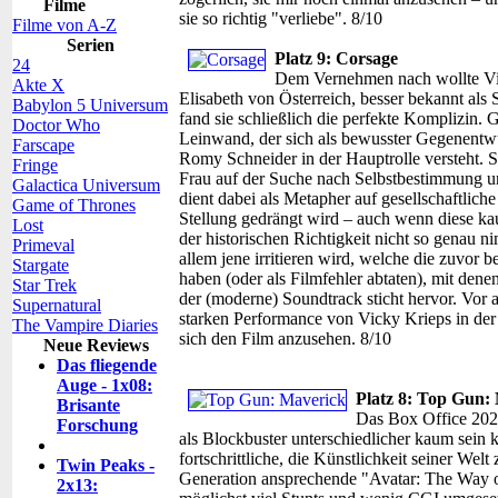
Filme
sie so richtig "verliebe". 8/10
Filme von A-Z
Serien
Platz 9: Corsage
24
Dem Vernehmen nach wollte Vic
Akte X
Elisabeth von Österreich, besser bekannt als 
Babylon 5 Universum
fand sie schließlich die perfekte Komplizin.
Doctor Who
Leinwand, der sich als bewusster Gegenentwur
Farscape
Romy Schneider in der Hauptrolle versteht. S
Fringe
Frau auf der Suche nach Selbstbestimmung un
Galactica Universum
dient dabei als Metapher auf gesellschaftliche
Game of Thrones
Stellung gedrängt wird – auch wenn diese ka
Lost
der historischen Richtigkeit nicht so genau nim
Primeval
allem jene irritieren wird, welche die zuvor 
Stargate
haben (oder als Filmfehler abtaten), mit de
Star Trek
der (moderne) Soundtrack sticht hervor. Vor a
Supernatural
starken Performance von Vicky Krieps in der H
The Vampire Diaries
sich den Film anzusehen. 8/10
Neue Reviews
Das fliegende
Auge - 1x08:
Platz 8: Top Gun:
Brisante
Das Box Office 2022
Forschung
als Blockbuster unterschiedlicher kaum sein 
fortschrittliche, die Künstlichkeit seiner Wel
Twin Peaks -
Generation ansprechende "Avatar: The Way o
2x13: