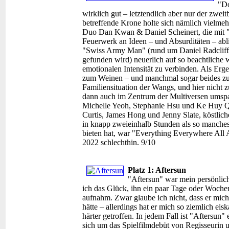
"Do
wirklich gut – letztendlich aber nur der zwei
betreffende Krone holte sich nämlich vielme
Duo Dan Kwan & Daniel Scheinert, die mit 
Feuerwerk an Ideen – und Absurditäten – abli
"Swiss Army Man" (rund um Daniel Radcliffe
gefunden wird) neuerlich auf so beachtliche
emotionalen Intensität zu verbinden. Als Erg
zum Weinen – und manchmal sogar beides zug
Familiensituation der Wangs, und hier nicht z
dann auch im Zentrum der Multiversen umspa
Michelle Yeoh, Stephanie Hsu und Ke Huy Qu
Curtis, James Hong und Jenny Slate, köstli
in knapp zweieinhalb Stunden als so manche
bieten hat, war "Everything Everywhere All 
2022 schlechthin. 9/10
Platz 1: Aftersun
"Aftersun" war mein persönlich
ich das Glück, ihn ein paar Tage oder Wochen
aufnahm. Zwar glaube ich nicht, dass er mich 
hätte – allerdings hat er mich so ziemlich eis
härter getroffen. In jedem Fall ist "Aftersun"
sich um das Spielfilmdebüt von Regisseurin 