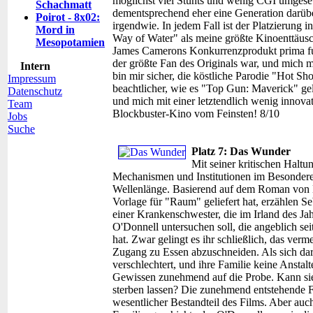
möglichst viel Stunts und wenig CGI umgese
Schachmatt
dementsprechend eher eine Generation darü
Poirot - 8x02:
irgendwie. In jedem Fall ist der Platzierung
Mord in
Way of Water" als meine größte Kinoenttäusc
Mesopotamien
James Camerons Konkurrenzprodukt prima funk
der größte Fan des Originals war, und mich mi
Intern
bin mir sicher, die köstliche Parodie "Hot Sh
Impressum
beachtlicher, wie es "Top Gun: Maverick" gel
Datenschutz
und mich mit einer letztendlich wenig innovat
Team
Blockbuster-Kino vom Feinsten! 8/10
Jobs
Suche
Platz 7: Das Wunder
Mit seiner kritischen Halt
Mechanismen und Institutionen im Besondere
Wellenlänge. Basierend auf dem Roman von 
Vorlage für "Raum" geliefert hat, erzählen S
einer Krankenschwester, die im Irland des J
O'Donnell untersuchen soll, die angeblich 
hat. Zwar gelingt es ihr schließlich, das ver
Zugang zu Essen abzuschneiden. Als sich da
verschlechtert, und ihre Familie keine Anstalt
Gewissen zunehmend auf die Probe. Kann sie
sterben lassen? Die zunehmend entstehende F
wesentlicher Bestandteil des Films. Aber auc