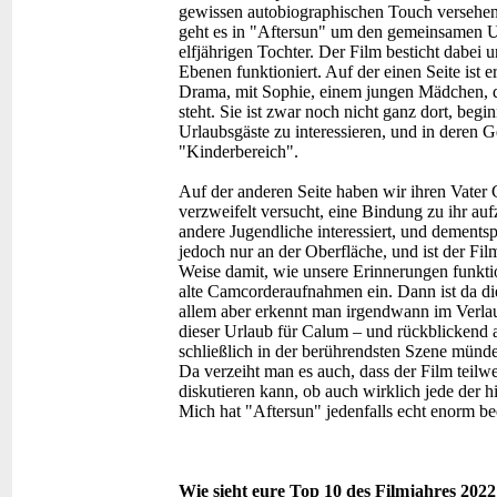
gewissen autobiographischen Touch versehen, 
geht es in "Aftersun" um den gemeinsamen U
elfjährigen Tochter. Der Film besticht dabei
Ebenen funktioniert. Auf der einen Seite ist 
Drama, mit Sophie, einem jungen Mädchen, d
steht. Sie ist zwar noch nicht ganz dort, beg
Urlaubsgäste zu interessieren, und in deren G
"Kinderbereich".
Auf der anderen Seite haben wir ihren Vater 
verzweifelt versucht, eine Bindung zu ihr a
andere Jugendliche interessiert, und dements
jedoch nur an der Oberfläche, und ist der Fil
Weise damit, wie unsere Erinnerungen funkti
alte Camcorderaufnahmen ein. Dann ist da di
allem aber erkennt man irgendwann im Verlau
dieser Urlaub für Calum – und rückblickend 
schließlich in der berührendsten Szene mündet
Da verzeiht man es auch, dass der Film teilw
diskutieren kann, ob auch wirklich jede der 
Mich hat "Aftersun" jedenfalls echt enorm b
Wie sieht eure Top 10 des Filmjahres 202