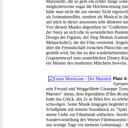
Marionette, die so gern ein echter Junge wäre
möglicherweise sogar die Höchstwertung (und
hätte man nicht die aus meiner Sicht eigenwil
als Animationsfilm, sondern als Musical in d
auf mich in dieser ansonsten sehr düsteren u
Von diesem Manko abgesehen ist "Guillermo d
der Story an sich (die in wesentlichen Punk
Design der Figuren, der Stop Motion-Animatio
Melancholie!), die der Film verströmt. Angef
über die Freundschaft zwischen Pinocchio un
gestellt wird, bis hin zu den wiederkehrend
Gegenentwurf zum unsterblichen Disney-Klass
ein Meister des modernen Märchens beweist.
Platz 4
Apropos
sein Freund und Weggefährte Giuseppe Torna
Maestro" daran, dem legendären (Film-)Kompo
hatte das Glück, ihn 2x in Wien live zu erl
schwelgen. Seine Musik hingegen begleitet m
Schallplatte mit seinem Soundtrack zu "Spie
meine Liebe zur Filmmusik entfachen. Insofe
Sondervorstellung des Wiener Filmmuseums b
nur wenige Tage vor meinem Geburtstag) – für