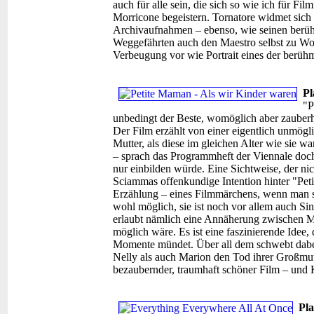
auch für alle sein, die sich so wie ich für 
Morricone begeistern. Tornatore widmet sich 
Archivaufnahmen – ebenso, wie seinen berüh
Weggefährten auch den Maestro selbst zu Wo
Verbeugung vor wie Portrait eines der berüh
Pl
"P
unbedingt der Beste, womöglich aber zauberh
Der Film erzählt von einer eigentlich unmögl
Mutter, als diese im gleichen Alter wie sie w
– sprach das Programmheft der Viennale doch 
nur einbilden würde. Eine Sichtweise, der nic
Sciammas offenkundige Intention hinter "Pet
Erzählung – eines Filmmärchens, wenn man so
wohl möglich, sie ist noch vor allem auch S
erlaubt nämlich eine Annäherung zwischen Mut
möglich wäre. Es ist eine faszinierende Idee, 
Momente mündet. Über all dem schwebt dabei
Nelly als auch Marion den Tod ihrer Großmutt
bezaubernder, traumhaft schöner Film – und 
Pla