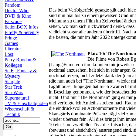
Fandom
Das beim Verfolgerfeld gesagte gilt auch hie
Doctor Who
sind nun mal bis zu einem gewissen Grad i
DVD & Kino
Meinung zu einem Film im Zeitverlauf ändern
Farscape
sehen, wo man sich rückwirkend denkt, dass de
fictionBOX Infos
vielleicht sogar alle anderen übertrifft. Nac
Firefly & Serenity
die besten, die mir im Jahr 2022 untergekom
Fringe
Games
Literatur
Platz 10: The Northma
Lost
Die Filme von Robert Egg
Perry Rhodan &
(Lang-)Filme von ihm konnten mir jeweils sehr
Kollegen
nochmal anzusehen, hält sich in sehr argen
SciFi, Fantasy &
nochmal reizen; nicht zuletzt dank der (dama
Mystery
(die nun auch bei "The Northman" wieder mit
Stargate
Lighthouse" hingegen hat mich zwar echt mi
Star Trek
in Beschlag genommen, wie der bestechende
Star Wars
nicht. Und mit "The Northman" ging es mir jet
Supernatural
und verfolgte ich Amleths streben nach Rache
TV & Einschaltquoten
die eindrucksvollen Actionmomente mit viele
Wissenschaft &
Skarsgårds dominante Präsenz trägt viel zum 
Technik
wieder überaus fein. All dies bringt ihm imm
10 ein. Und zweifellos lässt die Tatsache, d
(bewusst und absichtlich) anstrengend sind, 
zögerlich, sie mir noch einmal anzusehen – u