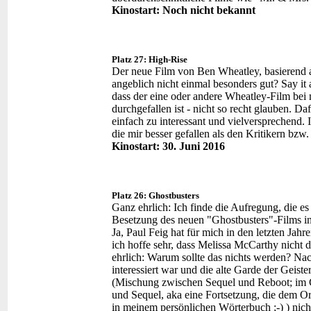
Kinostart: Noch nicht bekannt
Platz 27: High-Rise
Der neue Film von Ben Wheatley, basierend a
angeblich nicht einmal besonders gut? Say it ai
dass der eine oder andere Wheatley-Film bei
durchgefallen ist - nicht so recht glauben. D
einfach zu interessant und vielversprechend. I
die mir besser gefallen als den Kritikern bzw
Kinostart: 30. Juni 2016
Platz 26: Ghostbusters
Ganz ehrlich: Ich finde die Aufregung, die es
Besetzung des neuen "Ghostbusters"-Films in T
Ja, Paul Feig hat für mich in den letzten Ja
ich hoffe sehr, dass Melissa McCarthy nicht di
ehrlich: Warum sollte das nichts werden? Nac
interessiert war und die alte Garde der Geist
(Mischung zwischen Sequel und Reboot; im 
und Sequel, aka eine Fortsetzung, die dem Or
in meinem persönlichen Wörterbuch ;-) ) nich