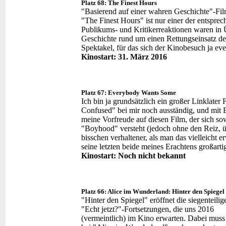
Platz 68: The Finest Hours
"Basierend auf einer wahren Geschichte"-Fi
"The Finest Hours" ist nur einer der entsprec
Publikums- und Kritikerreaktionen waren in Ü
Geschichte rund um einen Rettungseinsatz de
Spektakel, für das sich der Kinobesuch ja ev
Kinostart: 31. März 2016
Platz 67: Everybody Wants Some
Ich bin ja grundsätzlich ein großer Linklater
Confused" bei mir noch ausständig, und mit B
meine Vorfreude auf diesen Film, der sich sow
"Boyhood" versteht (jedoch ohne den Reiz, ü
bisschen verhaltener, als man das vielleicht 
seine letzten beide meines Erachtens großart
Kinostart: Noch nicht bekannt
Platz 66: Alice im Wunderland: Hinter den Spiegel
"Hinter den Spiegel" eröffnet die siegenteili
"Echt jetzt?"-Fortsetzungen, die uns 2016
(vermeintlich) im Kino erwarten. Dabei muss i