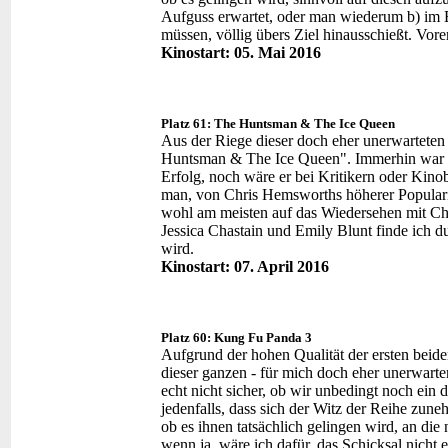
Aufguss erwartet, oder man wiederum b) im B
müssen, völlig übers Ziel hinausschießt. Vore
Kinostart: 05. Mai 2016
Platz 61: The Huntsman & The Ice Queen
Aus der Riege dieser doch eher unerwarteten
Huntsman & The Ice Queen". Immerhin war d
Erfolg, noch wäre er bei Kritikern oder Kin
man, von Chris Hemsworths höherer Popularit
wohl am meisten auf das Wiedersehen mit Ch
Jessica Chastain und Emily Blunt finde ich d
wird.
Kinostart: 07. April 2016
Platz 60: Kung Fu Panda 3
Aufgrund der hohen Qualität der ersten beide
dieser ganzen - für mich doch eher unerwarten
echt nicht sicher, ob wir unbedingt noch ein 
jedenfalls, dass sich der Witz der Reihe zun
ob es ihnen tatsächlich gelingen wird, an di
wenn ja, wäre ich dafür, das Schicksal nicht