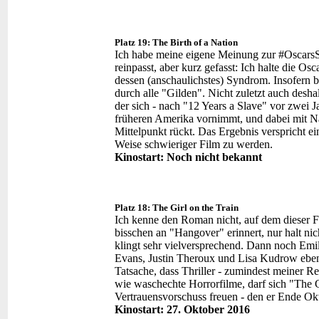
Platz 19: The Birth of a Nation
Ich habe meine eigene Meinung zur #OscarsSo
reinpasst, aber kurz gefasst: Ich halte die Os
dessen (anschaulichstes) Syndrom. Insofern b
durch alle "Gilden". Nicht zuletzt auch desha
der sich - nach "12 Years a Slave" vor zwei 
früheren Amerika vornimmt, und dabei mit Nat
Mittelpunkt rückt. Das Ergebnis verspricht ei
Weise schwieriger Film zu werden.
Kinostart: Noch nicht bekannt
Platz 18: The Girl on the Train
Ich kenne den Roman nicht, auf dem dieser Fil
bisschen an "Hangover" erinnert, nur halt ni
klingt sehr vielversprechend. Dann noch Emi
Evans, Justin Theroux und Lisa Kudrow ebenf
Tatsache, dass Thriller - zumindest meiner R
wie waschechte Horrorfilme, darf sich "The Gi
Vertrauensvorschuss freuen - den er Ende Okt
Kinostart: 27. Oktober 2016