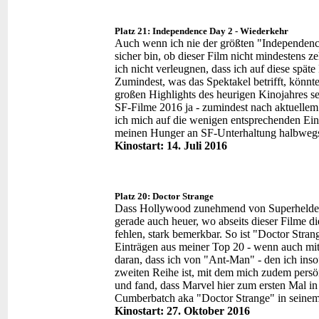
Platz 21: Independence Day 2 - Wiederkehr
Auch wenn ich nie der größten "Independenc
sicher bin, ob dieser Film nicht mindestens 
ich nicht verleugnen, dass ich auf diese spät
Zumindest, was das Spektakel betrifft, könn
großen Highlights des heurigen Kinojahres se
SF-Filme 2016 ja - zumindest nach aktuellem 
ich mich auf die wenigen entsprechenden Eint
meinen Hunger an SF-Unterhaltung halbwegs
Kinostart: 14. Juli 2016
Platz 20: Doctor Strange
Dass Hollywood zunehmend von Superhelden-F
gerade auch heuer, wo abseits dieser Filme 
fehlen, stark bemerkbar. So ist "Doctor Stran
Einträgen aus meiner Top 20 - wenn auch mit 
daran, dass ich von "Ant-Man" - den ich insof
zweiten Reihe ist, mit dem mich zudem persönl
und fand, dass Marvel hier zum ersten Mal in 
Cumberbatch aka "Doctor Strange" in seine
Kinostart: 27. Oktober 2016