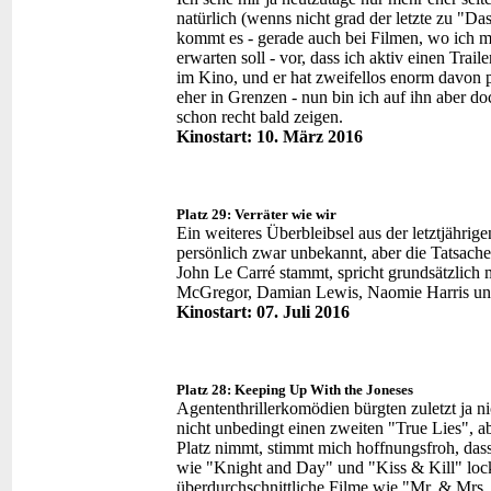
natürlich (wenns nicht grad der letzte zu "D
kommt es - gerade auch bei Filmen, wo ich mir
erwarten soll - vor, dass ich aktiv einen Trai
im Kino, und er hat zweifellos enorm davon pr
eher in Grenzen - nun bin ich auf ihn aber do
schon recht bald zeigen.
Kinostart: 10. März 2016
Platz 29: Verräter wie wir
Ein weiteres Überbleibsel aus der letztjährig
persönlich zwar unbekannt, aber die Tatsache
John Le Carré stammt, spricht grundsätzlich 
McGregor, Damian Lewis, Naomie Harris und
Kinostart: 07. Juli 2016
Platz 28: Keeping Up With the Joneses
Agententhrillerkomödien bürgten zuletzt ja ni
nicht unbedingt einen zweiten "True Lies", a
Platz nimmt, stimmt mich hoffnungsfroh, das
wie "Knight and Day" und "Kiss & Kill" locker
überdurchschnittliche Filme wie "Mr. & Mrs.