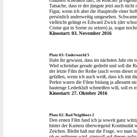
Glauben schenken darf, ist Reacher ja eigentl
Tatsache, dass er der jüngste jetzt auch nicht
Figur, wenn ich aber die Hauptrolle einer hoff
persönlich anderweitig umgesehen. Schwamm d
vielleicht gelingt es Edward Zwick (der schon
Cruise gut in Szene zu setzen) ja, sogar noch
Kinostart: 03. November 2016
Platz 63: Underworld 5
Habt ihr gewusst, dass im nächsten Jahr ein
Wird scheinbar gerade gedreht und soll die Re
der letzte Film der Reihe (auch wenn dieser 
gefallen, wenn ich auch weiß, dass ich mit d
Perlen waren die Filme bislang ja allesamt ni
hautenge Lederkluft schmeißen will, soll es mi
Kinostart: 27. Oktober 2016
Platz 62: Bad Neighbors 2
Den ersten Film fand ich ja soweit ganz witz
hinter der Kamera überwiegend Kontinuität wah
Zeichen. Bleibt halt nur die Frage, wo man h
ob es gelingen wird, sinnvoll auf diesen auf