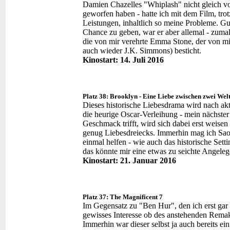
Damien Chazelles "Whiplash" nicht gleich vo
geworfen haben - hatte ich mit dem Film, trot
Leistungen, inhaltlich so meine Probleme. G
Chance zu geben, war er aber allemal - zumal
die von mir verehrte Emma Stone, der von mi
auch wieder J.K. Simmons) besticht.
Kinostart: 14. Juli 2016
Platz 38: Brooklyn - Eine Liebe zwischen zwei Wel
Dieses historische Liebesdrama wird nach ak
die heurige Oscar-Verleihung - mein nächste
Geschmack trifft, wird sich dabei erst weisen 
genug Liebesdreiecks. Immerhin mag ich Saoir
einmal helfen - wie auch das historische Sett
das könnte mir eine etwas zu seichte Angele
Kinostart: 21. Januar 2016
Platz 37: The Magnificent 7
Im Gegensatz zu "Ben Hur", den ich erst gar
gewisses Interesse ob des anstehenden Remak
Immerhin war dieser selbst ja auch bereits 