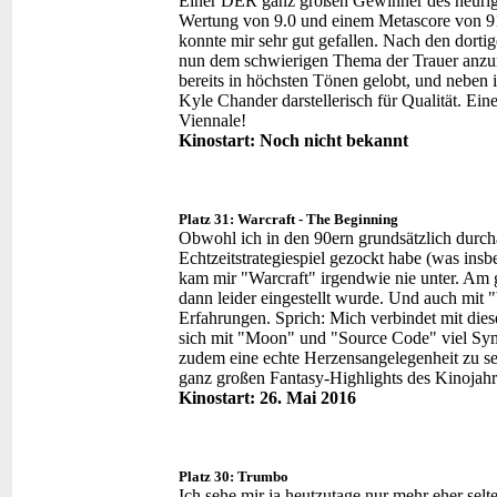
Einer DER ganz großen Gewinner des heurige
Wertung von 9.0 und einem Metascore von 91.
konnte mir sehr gut gefallen. Nach den dorti
nun dem schwierigen Thema der Trauer anzun
bereits in höchsten Tönen gelobt, und neben
Kyle Chander darstellerisch für Qualität. Ei
Viennale!
Kinostart: Noch nicht bekannt
Platz 31: Warcraft - The Beginning
Obwohl ich in den 90ern grundsätzlich durch
Echtzeitstrategiespiel gezockt habe (was i
kam mir "Warcraft" irgendwie nie unter. Am 
dann leider eingestellt wurde. Und auch mit 
Erfahrungen. Sprich: Mich verbindet mit die
sich mit "Moon" und "Source Code" viel Symp
zudem eine echte Herzensangelegenheit zu sein
ganz großen Fantasy-Highlights des Kinojah
Kinostart: 26. Mai 2016
Platz 30: Trumbo
Ich sehe mir ja heutzutage nur mehr eher sel