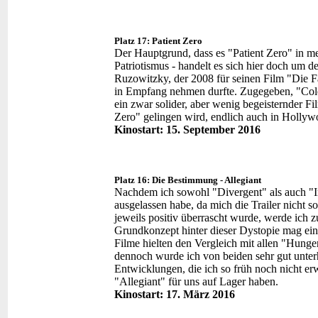
Platz 17: Patient Zero
Der Hauptgrund, dass es "Patient Zero" in mei
Patriotismus - handelt es sich hier doch um d
Ruzowitzky, der 2008 für seinen Film "Die F
in Empfang nehmen durfte. Zugegeben, "Cold
ein zwar solider, aber wenig begeisternder Fil
Zero" gelingen wird, endlich auch in Hollywo
Kinostart: 15. September 2016
Platz 16: Die Bestimmung - Allegiant
Nachdem ich sowohl "Divergent" als auch "I
ausgelassen habe, da mich die Trailer nicht 
jeweils positiv überrascht wurde, werde ich z
Grundkonzept hinter dieser Dystopie mag ein
Filme hielten den Vergleich mit allen "Hung
dennoch wurde ich von beiden sehr gut unterh
Entwicklungen, die ich so früh noch nicht erw
"Allegiant" für uns auf Lager haben.
Kinostart: 17. März 2016