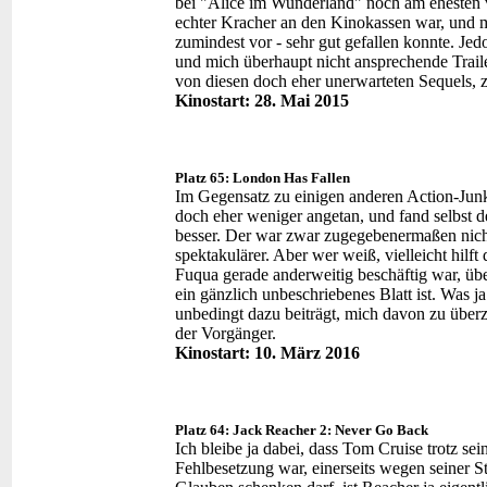
bei "Alice im Wunderland" noch am ehesten ve
echter Kracher an den Kinokassen war, und 
zumindest vor - sehr gut gefallen konnte. Je
und mich überhaupt nicht ansprechende Traile
von diesen doch eher unerwarteten Sequels, z
Kinostart: 28. Mai 2015
Platz 65: London Has Fallen
Im Gegensatz zu einigen anderen Action-Junk
doch eher weniger angetan, und fand selbst
besser. Der war zwar zugegebenermaßen nicht
spektakulärer. Aber wer weiß, vielleicht hil
Fuqua gerade anderweitig beschäftig war, üb
ein gänzlich unbeschriebenes Blatt ist. Was ja
unbedingt dazu beiträgt, mich davon zu überz
der Vorgänger.
Kinostart: 10. März 2016
Platz 64: Jack Reacher 2: Never Go Back
Ich bleibe ja dabei, dass Tom Cruise trotz sei
Fehlbesetzung war, einerseits wegen seiner S