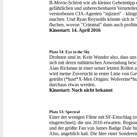
B-Movie-Schrott wie als kleiner Geheimtipp 
gefährlichen und unberechenbaren Verurteile
verstorbenen CIA-Agenten "injiziert" - kling
machen. Und Ryan Reynolds könnte sich in "
fluchen, wovon "Criminal" dann auch profiti
Kinostart: 14. April 2016
Platz 54: Eye in the Sky
Drohnen sind in. Kein Wunder also, dass uns in
sich mit deren militärischen Anwendung besch
Alan Rickman in einer seiner letzten Rollen a
wird meine Zuversicht in erster Linie von Ga
getrübt (*hust*X-Men Origins: Wolverine*hus
durchaus etwas werden.
Kinostart: Noch nicht bekannt
Platz 53: Spectral
Einer der wenigen Filme mit SF-Einschlag (er
eingerechnet), die uns 2016 erwarten. Regiss
und der größte Fan von James Badge Dale bin 
Also, angeblich halt. Die Idee einer Sondere