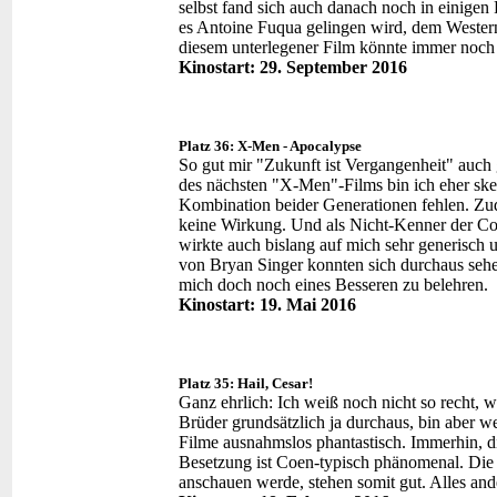
selbst fand sich auch danach noch in einigen
es Antoine Fuqua gelingen wird, dem Western-
diesem unterlegener Film könnte immer noc
Kinostart: 29. September 2016
Platz 36: X-Men - Apocalypse
So gut mir "Zukunft ist Vergangenheit" auch
des nächsten "X-Men"-Films bin ich eher skep
Kombination beider Generationen fehlen. Zud
keine Wirkung. Und als Nicht-Kenner der Com
wirkte auch bislang auf mich sehr generisch 
von Bryan Singer konnten sich durchaus sehen
mich doch noch eines Besseren zu belehren.
Kinostart: 19. Mai 2016
Platz 35: Hail, Cesar!
Ganz ehrlich: Ich weiß noch nicht so recht, w
Brüder grundsätzlich ja durchaus, bin aber we
Filme ausnahmslos phantastisch. Immerhin, di
Besetzung ist Coen-typisch phänomenal. Die 
anschauen werde, stehen somit gut. Alles and