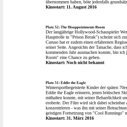
übernommen haben, böte jedenfalls grundsätzl
Kinostart: 11. August 2016
Platz 52: The Disappointments Room
Der langjährige Hollywood-Schauspieler Wen
Hauptrolle in "Prison Break") scheint sich 
Caruso hat er zudem einen erfahrenen Regiss
seiner Seite. Angesichts der Tatsache, dass ic
kommenden Jahr ausmachen konnte, bin ich j
Room" eine Chance zu geben.
Kinostart: Noch nicht bekannt
Platz 51: Eddie the Eagle
Wintersportbegeisterte Kinder der späten 70e
Eddie the Eagle erinnern, jenen britischen Sk
mithalten konnte, mit seiner Beharrlichkeit 
eroberte. Der Film wird sich dabei scheinbar
konzentrieren - was ihn mit seiner Betrachtu
geistigen Fortsetzung von "Cool Runnings" 
Kinostart: 31. März 2016