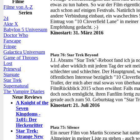
Filme
etwas zu tun haben. So war der Film eigentlic
Filme von A-Z
auch schon auf einigen Festivals. Natürlich is
Serien
andere Verbindung einbaut, ein waschechtes Se
24
Eintrag von "10 Cloverfield Lane" in meine
Akte X
Empfehlung gedacht. ;-)
Babylon 5 Universum
Kinostart: 31. März 2016
Doctor Who
Farscape
Fringe
Galactica Universum
Platz 76: Star Trek Beyond
Game of Thrones
J.J. Abrams "Star Trek"-Reboot fand ich ja n
Lost
wird aber wirklich mit jedem Tag der seit m
Primeval
schlechter und schlechter. Der Hauptgrund,
Stargate
öffentlichen Interesse bezüglich "10 Cloverfie
Star Trek
Trailer, der mich aber mal sowas von überha
Supernatural
FilmRückblick 2015 schon erwähnt: Falls man
The Vampire Diaries
doch noch ermöglicht, ihren Fanfilm fertig z
Neue Reviews
gerade auch zum 50. Geburtstag von "Star Tr
A Knight of the
Kinostart: 21. Juli 2016
Seven
Kingdoms -
1x01: Der
Heckenritter
Platz 75: Silence
Star Trek:
Ein neuer Film von Martin Scorsese hat natürl
Strange New
Altmeister in meiner Liste zu stehen - auch 