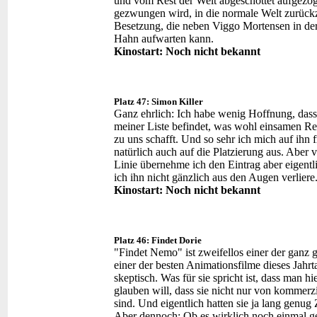
und vom Rest der Welt abgeschottet aufgezo
gezwungen wird, in die normale Welt zurückz
Besetzung, die neben Viggo Mortensen in der
Hahn aufwarten kann.
Kinostart: Noch nicht bekannt
Platz 47: Simon Killer
Ganz ehrlich: Ich habe wenig Hoffnung, dass e
meiner Liste befindet, was wohl einsamen Rek
zu uns schafft. Und so sehr ich mich auf ihn 
natürlich auch auf die Platzierung aus. Aber v
Linie übernehme ich den Eintrag aber eigentl
ich ihn nicht gänzlich aus den Augen verliere
Kinostart: Noch nicht bekannt
Platz 46: Findet Dorie
"Findet Nemo" ist zweifellos einer der ganz
einer der besten Animationsfilme dieses Jahr
skeptisch. Was für sie spricht ist, dass man h
glauben will, dass sie nicht nur von kommerzi
sind. Und eigentlich hatten sie ja lang genu
Aber dennoch: Ob es wirklich noch einmal ge