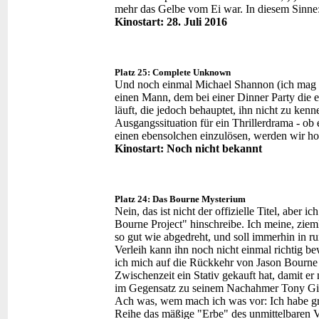
mehr das Gelbe vom Ei war. In diesem Sinne
Kinostart: 28. Juli 2016
Platz 25: Complete Unknown
Und noch einmal Michael Shannon (ich mag den 
einen Mann, dem bei einer Dinner Party die e
läuft, die jedoch behauptet, ihn nicht zu ken
Ausgangssituation für ein Thrillerdrama - ob 
einen ebensolchen einzulösen, werden wir hof
Kinostart: Noch nicht bekannt
Platz 24: Das Bourne Mysterium
Nein, das ist nicht der offizielle Titel, aber 
Bourne Project" hinschreibe. Ich meine, ziemli
so gut wie abgedreht, und soll immerhin in 
Verleih kann ihn noch nicht einmal richtig b
ich mich auf die Rückkehr von Jason Bourne 
Zwischenzeit ein Stativ gekauft hat, damit e
im Gegensatz zu seinem Nachahmer Tony Gilro
Ach was, wem mach ich was vor: Ich habe gr
Reihe das mäßige "Erbe" des unmittelbaren 