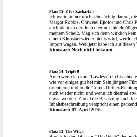
Platz 15: Z for Zachariah
Ich warte immer noch sehnsüchtig darauf, di
Margot Robbie, Chiwetel Ejiofor und Chris P
auch nicht an der doch eher nur mittelmäßi
meinem Scheiß. Mag sich denn wirklich kein 
einem Kinostart wieder nichts wird, werde ic
Import wagen. Weil jetzt habe ich auf diesen
Kinostart: Noch nicht bekannt
Platz 14: Triple 9
Auch wenn ich von "Lawless" ein bisschen e
wie vor einiges gut bei mir. Sein jüngster Fi
orientieren und in die Crime-Thriller-Richtun
auch wieder nicht, und wenn ich diesmal etw
etwas werden. Zumal die Besetzung auch hier
Inhaltsbeschreibung verspricht einen packende
Kinostart: 07. April 2016
Platz 13: The Witch
Bereits letztes Jahr war "The Witch" der am 