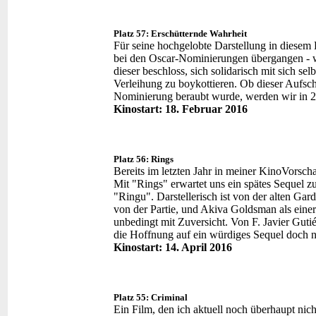
Platz 57: Erschütternde Wahrheit
Für seine hochgelobte Darstellung in diesem 
bei den Oscar-Nominierungen übergangen - wa
dieser beschloss, sich solidarisch mit sich se
Verleihung zu boykottieren. Ob dieser Aufschre
Nominierung beraubt wurde, werden wir in 2
Kinostart: 18. Februar 2016
Platz 56: Rings
Bereits im letzten Jahr in meiner KinoVorschau
Mit "Rings" erwartet uns ein spätes Sequel 
"Ringu". Darstellerisch ist von der alten Ga
von der Partie, und Akiva Goldsman als einer
unbedingt mit Zuversicht. Von F. Javier Gutié
die Hoffnung auf ein würdiges Sequel doch n
Kinostart: 14. April 2016
Platz 55: Criminal
Ein Film, den ich aktuell noch überhaupt nich