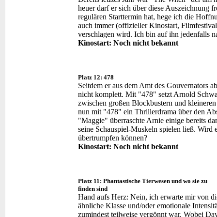
heuer darf er sich über diese Auszeichnung f
regulären Starttermin hat, hege ich die Hoff
auch immer (offizieller Kinostart, Filmfesti
verschlagen wird. Ich bin auf ihn jedenfalls 
Kinostart: Noch nicht bekannt
Platz 12: 478
Seitdem er aus dem Amt des Gouvernators ab
nicht komplett. Mit "478" setzt Arnold Schw
zwischen großen Blockbustern und kleineren
nun mit "478" ein Thrillerdrama über den Ab
"Maggie" überraschte Arnie einige bereits dam
seine Schauspiel-Muskeln spielen ließ. Wird e
übertrumpfen können?
Kinostart: Noch nicht bekannt
Platz 11: Phantastische Tierwesen und wo sie zu
finden sind
Hand aufs Herz: Nein, ich erwarte mir von di
ähnliche Klasse und/oder emotionale Intensitä
zumindest teilweise vergönnt war. Wobei Dav