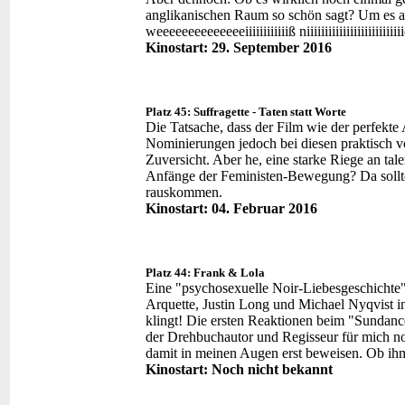
anglikanischen Raum so schön sagt? Um es auf wa
weeeeeeeeeeeeeeiiiiiiiiiiiiß niiiiiiiiiiiiiiiiiiii
Kinostart: 29. September 2016
Platz 45: Suffragette - Taten statt Worte
Die Tatsache, dass der Film wie der perfekte 
Nominierungen jedoch bei diesen praktisch v
Zuversicht. Aber he, eine starke Riege an tal
Anfänge der Feministen-Bewegung? Da sollte 
rauskommen.
Kinostart: 04. Februar 2016
Platz 44: Frank & Lola
Eine "psychosexuelle Noir-Liebesgeschichte
Arquette, Justin Long und Michael Nyqvist i
klingt! Die ersten Reaktionen beim "Sundance
der Drehbuchautor und Regisseur für mich no
damit in meinen Augen erst beweisen. Ob ihm
Kinostart: Noch nicht bekannt