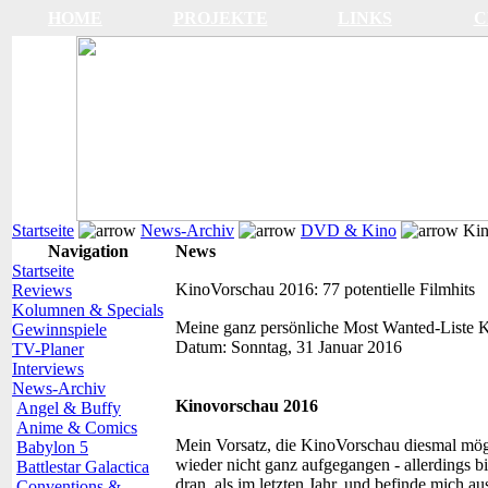
HOME
PROJEKTE
LINKS
C
Startseite
News-Archiv
DVD & Kino
Kino
Navigation
News
Startseite
KinoVorschau 2016: 77 potentielle Filmhits
Reviews
Kolumnen & Specials
Meine ganz persönliche Most Wanted-Liste
K
Gewinnspiele
Datum:
Sonntag, 31 Januar 2016
TV-Planer
Interviews
News-Archiv
Kinovorschau 2016
Angel & Buffy
Anime & Comics
Mein Vorsatz, die KinoVorschau diesmal mögli
Babylon 5
wieder nicht ganz aufgegangen - allerdings b
Battlestar Galactica
dran, als im letzten Jahr, und befinde mich a
Conventions &