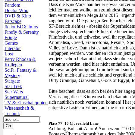
Dass die KinoVorschau heuer etwas kürzer ausg
Fandom
leichter machen wollte, um zumindest diesen 
Doctor Who
dem vermeintlichen Mega-Jahr 2015 - irgendw
DVD & Kino
zugehen wird. Die ganz großen Kracher fehlt
Farscape
SF-Bereich sieht es - abseits der Superhelden
fictionBOX Infos
einige vielversprechende Filme, die heuer i
Firefly & Serenity
Filmfestivals, und teilweise, weil ihr regulär
Fringe
Anomalisa, Creed, Francofonia, Results, Spo
Games
Valley of Love. Dann ist es natürlich auch so
Literatur
aufpappen werden, von denen ich zum jetzige
Lost
wo jetzt schon bekannt sind, dass sie ohne 
Perry Rhodan &
verbannt werden, sind hier nicht enthalten. U
Kollegen
die zwar angekündigt und mir bekannt sind, un
SciFi, Fantasy &
weil ich mich auf sie schlicht und ergreifend
Mystery
Dirty Grandpa, Gänsehaut, Gods of Egypt, I
Stargate
Star Trek
Bitte beachtet, dass es sich bei den hier an
Star Wars
Verfassung dieser Kinovorschau bekannten Ve
Supernatural
sich natürlich noch verändern können! Hier j
TV & Einschaltquoten
subjektive Liste an Filmen, auf die ich im K
Wissenschaft &
Technik
Platz 77: 10 Cloverfield Lane
Achtung, Bullshit-Alarm! Auch wenn "10 Clo
Footage-Überraschungshit aus dem Jahr 2008 