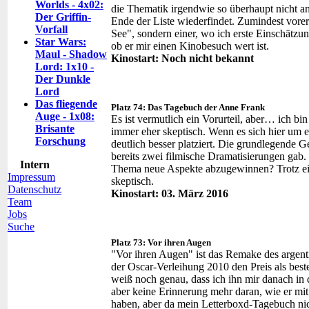
Worlds - 4x02:
die Thematik irgendwie so überhaupt nicht an
Der Griffin-
Ende der Liste wiederfindet. Zumindest vorers
Vorfall
See", sondern einer, wo ich erste Einschätzu
Star Wars:
ob er mir einen Kinobesuch wert ist.
Maul - Shadow
Kinostart: Noch nicht bekannt
Lord: 1x10 -
Der Dunkle
Lord
Das fliegende
Platz 74: Das Tagebuch der Anne Frank
Auge - 1x08:
Es ist vermutlich ein Vorurteil, aber… ich b
Brisante
immer eher skeptisch. Wenn es sich hier um
Forschung
deutlich besser platziert. Die grundlegende Ge
bereits zwei filmische Dramatisierungen gab.
Intern
Thema neue Aspekte abzugewinnen? Trotz ein
Impressum
skeptisch.
Datenschutz
Kinostart: 03. März 2016
Team
Jobs
Suche
Platz 73: Vor ihren Augen
"Vor ihren Augen" ist das Remake des argenti
der Oscar-Verleihung 2010 den Preis als best
weiß noch genau, dass ich ihn mir danach in 
aber keine Erinnerung mehr daran, wie er mit 
haben, aber da mein Letterboxd-Tagebuch nic