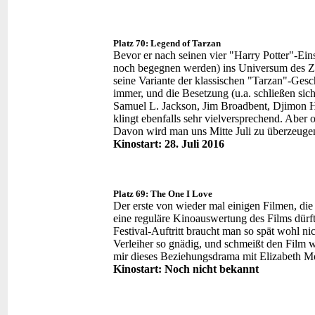
Platz 70: Legend of Tarzan
Bevor er nach seinen vier "Harry Potter"-Ein
noch begegnen werden) ins Universum des Zau
seine Variante der klassischen "Tarzan"-Gesch
immer, und die Besetzung (u.a. schließen si
Samuel L. Jackson, Jim Broadbent, Djimon 
klingt ebenfalls sehr vielversprechend. Aber 
Davon wird man uns Mitte Juli zu überzeuge
Kinostart: 28. Juli 2016
Platz 69: The One I Love
Der erste von wieder mal einigen Filmen, d
eine reguläre Kinoauswertung des Films dürft
Festival-Auftritt braucht man so spät wohl nic
Verleiher so gnädig, und schmeißt den Film 
mir dieses Beziehungsdrama mit Elizabeth M
Kinostart: Noch nicht bekannt