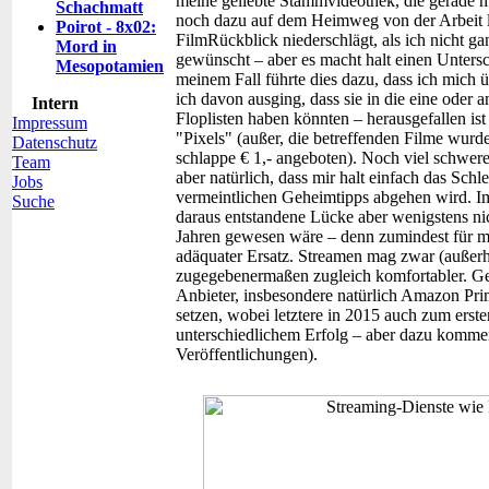
meine geliebte Stammvideothek, die gerade
Schachmatt
noch dazu auf dem Heimweg von der Arbeit la
Poirot - 8x02:
FilmRückblick niederschlägt, als ich nicht g
Mord in
gewünscht – aber es macht halt einen Untersc
Mesopotamien
meinem Fall führte dies dazu, dass ich mich
ich davon ausging, dass sie in die eine ode
Intern
Floplisten haben könnten – herausgefallen ist
Impressum
"Pixels" (außer, die betreffenden Filme wur
Datenschutz
schlappe € 1,- angeboten). Noch viel schwer
Team
aber natürlich, dass mir halt einfach das Sc
Jobs
vermeintlichen Geheimtipps abgehen wird. I
Suche
daraus entstandene Lücke aber wenigstens ni
Jahren gewesen wäre – denn zumindest für m
adäquater Ersatz. Streamen mag zwar (außerha
zugegebenermaßen zugleich komfortabler. Gen
Anbieter, insbesondere natürlich Amazon Pri
setzen, wobei letztere in 2015 auch zum erste
unterschiedlichem Erfolg – aber dazu komm
Veröffentlichungen).