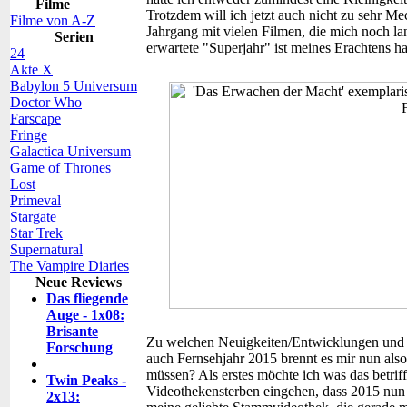
Filme
Trotzdem will ich jetzt auch nicht zu sehr M
Filme von A-Z
Jahrgang mit vielen Filmen, die mich noch la
Serien
erwartete "Superjahr" ist meines Erachtens h
24
Akte X
Babylon 5 Universum
Doctor Who
Farscape
Fringe
Galactica Universum
Game of Thrones
Lost
Primeval
Stargate
Star Trek
Supernatural
The Vampire Diaries
Neue Reviews
Das fliegende
Auge - 1x08:
Brisante
Zu welchen Neuigkeiten/Entwicklungen und 
Forschung
auch Fernsehjahr 2015 brennt es mir nun als
müssen? Als erstes möchte ich was das betriff
Twin Peaks -
Videothekensterben eingehen, dass 2015 nun a
2x13: