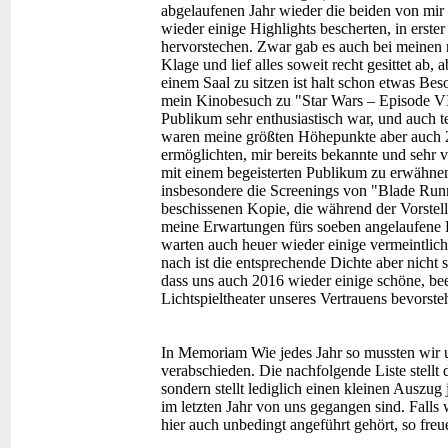
abgelaufenen Jahr wieder die beiden von mir 
wieder einige Highlights bescherten, in erste
hervorstechen. Zwar gab es auch bei meine
Klage und lief alles soweit recht gesittet ab,
einem Saal zu sitzen ist halt schon etwas Be
mein Kinobesuch zu "Star Wars – Episode VI
Publikum sehr enthusiastisch war, und auch t
waren meine größten Höhepunkte aber auch 2
ermöglichten, mir bereits bekannte und sehr
mit einem begeisterten Publikum zu erwähnen,
insbesondere die Screenings von "Blade Runne
beschissenen Kopie, die während der Vorstel
meine Erwartungen fürs soeben angelaufene Kin
warten auch heuer wieder einige vermeintlic
nach ist die entsprechende Dichte aber nicht
dass uns auch 2016 wieder einige schöne, b
Lichtspieltheater unseres Vertrauens bevorst
In Memoriam
Wie jedes Jahr so mussten wir
verabschieden. Die nachfolgende Liste stellt 
sondern stellt lediglich einen kleinen Auszug
im letzten Jahr von uns gegangen sind. Falls 
hier auch unbedingt angeführt gehört, so fr