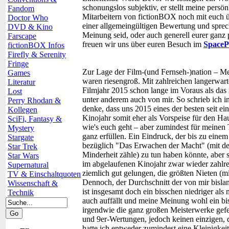
schonungslos subjektiv, er stellt meine pers
Fandom
Mitarbeitern von fictionBOX noch mit euch ü
Doctor Who
einer allgemeingültigen Bewertung und spreche
DVD & Kino
Meinung seid, oder auch generell eurer ganz
Farscape
freuen wir uns über euren Besuch im
Space
fictionBOX Infos
Firefly & Serenity
Fringe
Zur Lage der Film-(und Fernseh-)nation – M
Games
waren riesengroß. Mit zahlreichen langerwart
Literatur
Filmjahr 2015 schon lange im Voraus als das 
Lost
unter anderem auch von mir. So schrieb ich 
Perry Rhodan &
denke, dass uns 2015 eines der besten seit ei
Kollegen
Kinojahr somit eher als Vorspeise für den Ha
SciFi, Fantasy &
wie's euch geht – aber zumindest für meinen
Mystery
ganz erfüllen. Ein Eindruck, der bis zu ein
Stargate
bezüglich "Das Erwachen der Macht" (mit der
Star Trek
Minderheit zähle) zu tun haben könnte, aber s
Star Wars
im abgelaufenen Kinojahr zwar wieder zahlrei
Supernatural
ziemlich gut gelungen, die größten Nieten (m
TV & Einschaltquoten
Dennoch, der Durchschnitt der von mir bisl
Wissenschaft &
ist insgesamt doch ein bisschen niedriger al
Technik
auch auffällt und meine Meinung wohl ein biss
irgendwie die ganz großen Meisterwerke gefe
und 9er-Wertungen, jedoch keinen einzigen,
hatte ich entweder zumindest eine Kleinigkeit