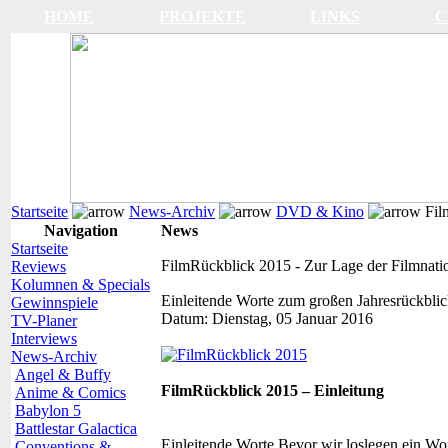
HOME
PROJEKTE
LINKS
C
Startseite
News-Archiv
DVD & Kino
Film
Navigation
News
Startseite
FilmRückblick 2015 - Zur Lage der Filmnatio
Reviews
Kolumnen & Specials
Einleitende Worte zum großen Jahresrückbli
Gewinnspiele
Datum:
Dienstag, 05 Januar 2016
TV-Planer
Interviews
News-Archiv
Angel & Buffy
FilmRückblick 2015 – Einleitung
Anime & Comics
Babylon 5
Battlestar Galactica
Einleitende Worte
Bevor wir loslegen ein Wor
Conventions &