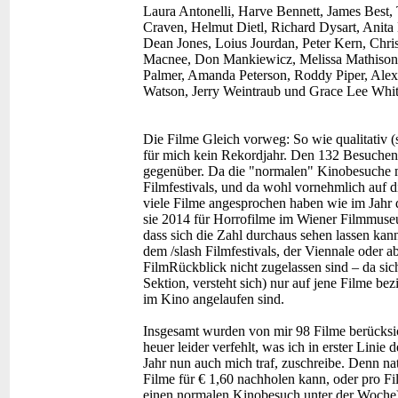
Laura Antonelli, Harve Bennett, James Best,
Craven, Helmut Dietl, Richard Dysart, Anita
Dean Jones, Loius Jourdan, Peter Kern, Chri
Macnee, Don Mankiewicz, Melissa Mathison
Palmer, Amanda Peterson, Roddy Piper, Alex 
Watson, Jerry Weintraub und Grace Lee Whit
Die Filme
Gleich vorweg: So wie qualitativ (
für mich kein Rekordjahr. Den 132 Besuchen
gegenüber. Da die "normalen" Kinobesuche mit 
Filmfestivals, und da wohl vornehmlich auf 
viele Filme angesprochen haben wie im Jahr 
sie 2014 für Horrofilme im Wiener Filmmuseu
dass sich die Zahl durchaus sehen lassen kann
dem /slash Filmfestivals, der Viennale oder a
FilmRückblick nicht zugelassen sind – da si
Sektion, versteht sich) nur auf jene Filme be
im Kino angelaufen sind.
Insgesamt wurden von mir 98 Filme berücksich
heuer leider verfehlt, was ich in erster Linie
Jahr nun auch mich traf, zuschreibe. Denn na
Filme für € 1,60 nachholen kann, oder pro Fi
einen normalen Kinobesuch unter der Woche) ü