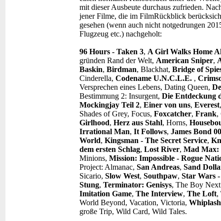
mit dieser Ausbeute durchaus zufrieden. Na
jener Filme, die im FilmRückblick berücksich
gesehen (wenn auch nicht notgedrungen 201
Flugzeug etc.) nachgeholt:
96 Hours - Taken 3
,
A Girl Walks Home Al
gründen Rand der Welt,
American Sniper
,
Baskin
,
Birdman
, Blackhat,
Bridge of Spie
Cinderella,
Codename U.N.C.L.E.
,
Crims
Versprechen eines Lebens, Dating Queen,
De
Bestimmung 2: Insurgent,
Die Entdeckung d
Mockingjay Teil 2
,
Einer von uns
,
Everest
Shades of Grey, Focus,
Foxcatcher
,
Frank
,
Girlhood
,
Herz aus Stahl
, Horns,
Housebo
Irrational Man
,
It Follows
,
James Bond 00
World
,
Kingsman - The Secret Service
,
Kn
dem ersten Schlag
,
Lost River
,
Mad Max: 
Minions,
Mission: Impossible - Rogue Nati
Project: Almanac,
San Andreas
,
Sand Dolla
Sicario,
Slow West
,
Southpaw
,
Star Wars 
Stung
,
Terminator: Genisys
, The Boy Nex
Imitation Game
,
The Interview
,
The Loft
,
World Beyond, Vacation, Victoria,
Whiplash
große Trip, Wild Card, Wild Tales.