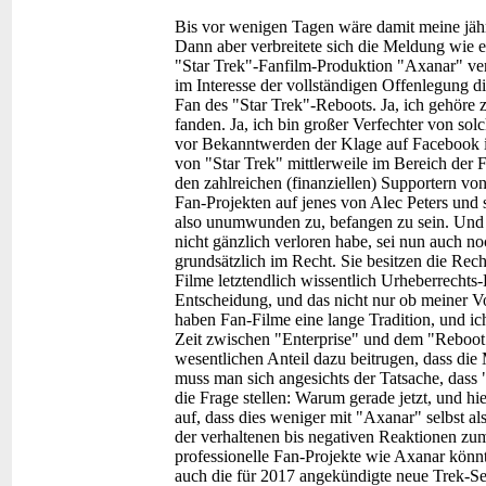
Bis vor wenigen Tagen wäre damit meine jäh
Dann aber verbreitete sich die Meldung wie 
"Star Trek"-Fanfilm-Produktion "Axanar" verk
im Interesse der vollständigen Offenlegung di
Fan des "Star Trek"-Reboots. Ja, ich gehöre 
fanden. Ja, ich bin großer Verfechter von so
vor Bekanntwerden der Klage auf Facebook i
von "Star Trek" mittlerweile im Bereich der 
den zahlreichen (finanziellen) Supportern v
Fan-Projekten auf jenes von Alec Peters und
also unumwunden zu, befangen zu sein. Und u
nicht gänzlich verloren habe, sei nun auch n
grundsätzlich im Recht. Sie besitzen die Rec
Filme letztendlich wissentlich Urheberrechts
Entscheidung, und das nicht nur ob meiner V
haben Fan-Filme eine lange Tradition, und ic
Zeit zwischen "Enterprise" und dem "Reboot"
wesentlichen Anteil dazu beitrugen, dass die
muss man sich angesichts der Tatsache, dass 
die Frage stellen: Warum gerade jetzt, und hi
auf, dass dies weniger mit "Axanar" selbst a
der verhaltenen bis negativen Reaktionen zu
professionelle Fan-Projekte wie Axanar könn
auch die für 2017 angekündigte neue Trek-Ser