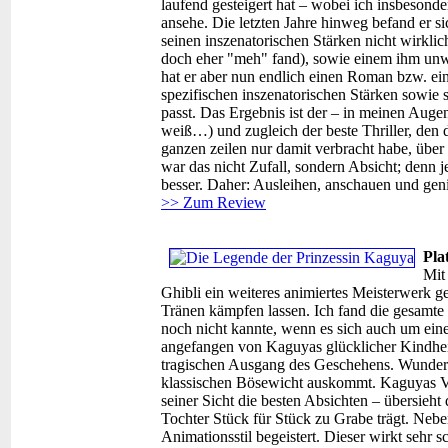
laufend gesteigert hat – wobei ich insbesond
ansehe. Die letzten Jahre hinweg befand er 
seinen inszenatorischen Stärken nicht wirk
doch eher "meh" fand), sowie einem ihm un
hat er aber nun endlich einen Roman bzw. ei
spezifischen inszenatorischen Stärken sowie s
passt. Das Ergebnis ist der – in meinen Augen
weiß…) und zugleich der beste Thriller, den d
ganzen zeilen nur damit verbracht habe, über
war das nicht Zufall, sondern Absicht; denn
besser. Daher: Ausleihen, anschauen und gen
>> Zum Review
Pla
Mit
Ghibli ein weiteres animiertes Meisterwerk g
Tränen kämpfen lassen. Ich fand die gesamte 
noch nicht kannte, wenn es sich auch um eine
angefangen von Kaguyas glücklicher Kindheit
tragischen Ausgang des Geschehens. Wunderb
klassischen Bösewicht auskommt. Kaguyas Vate
seiner Sicht die besten Absichten – übersieht 
Tochter Stück für Stück zu Grabe trägt. Nebe
Animationsstil begeistert. Dieser wirkt sehr 