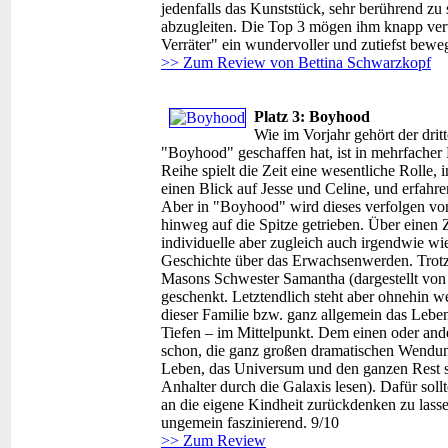
jedenfalls das Kunststück, sehr berührend zu
abzugleiten. Die Top 3 mögen ihm knapp verw
Verräter" ein wundervoller und zutiefst bewe
>> Zum Review von Bettina Schwarzkopf
Platz 3: Boyhood
Wie im Vorjahr gehört der drit
"Boyhood" geschaffen hat, ist in mehrfacher H
Reihe spielt die Zeit eine wesentliche Rolle
einen Blick auf Jesse und Celine, und erfahren
Aber in "Boyhood" wird dieses verfolgen vo
hinweg auf die Spitze getrieben. Über einen 
individuelle aber zugleich auch irgendwie w
Geschichte über das Erwachsenwerden. Trotz 
Masons Schwester Samantha (dargestellt von 
geschenkt. Letztendlich steht aber ohnehin w
dieser Familie bzw. ganz allgemein das Lebe
Tiefen – im Mittelpunkt. Dem einen oder and
schon, die ganz großen dramatischen Wendun
Leben, das Universum und den ganzen Rest s
Anhalter durch die Galaxis lesen). Dafür sol
an die eigene Kindheit zurückdenken zu lassen
ungemein faszinierend. 9/10
>> Zum Review