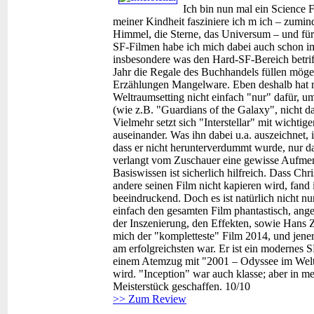
Ich bin nun mal ein Science Fi
meiner Kindheit fasziniere ich m ich – zumind
Himmel, die Sterne, das Universum – und für
SF-Filmen habe ich mich dabei auch schon imme
insbesondere was den Hard-SF-Bereich betrif
Jahr die Regale des Buchhandels füllen mög
Erzählungen Mangelware. Eben deshalb hat mic
Weltraumsetting nicht einfach "nur" dafür, u
(wie z.B. "Guardians of the Galaxy", nicht da
Vielmehr setzt sich "Interstellar" mit wichti
auseinander. Was ihn dabei u.a. auszeichnet, 
dass er nicht herunterverdummt wurde, nur dam
verlangt vom Zuschauer eine gewisse Aufmer
Basiswissen ist sicherlich hilfreich. Dass Chr
andere seinen Film nicht kapieren wird, fand
beeindruckend. Doch es ist natürlich nicht nu
einfach den gesamten Film phantastisch, ange
der Inszenierung, den Effekten, sowie Hans Z
mich der "kompletteste" Film 2014, und jener,
am erfolgreichsten war. Er ist ein modernes 
einem Atemzug mit "2001 – Odyssee im Welt
wird. "Inception" war auch klasse; aber in me
Meisterstück geschaffen. 10/10
>> Zum Review