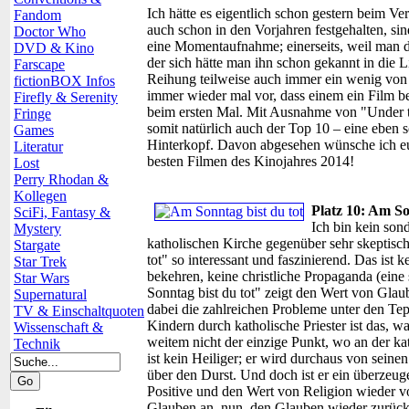
Ich hätte es eigentlich schon gestern beim Ver
Fandom
auch schon in den Vorjahren festgehalten, si
Doctor Who
eine Momentaufnahme; einerseits, weil man da
DVD & Kino
der sich hätte man ihn schon gekannt in die Li
Farscape
Reihung teilweise auch immer ein wenig von
fictionBOX Infos
immer wieder mal vor, dass einem ein Film bei
Firefly & Serenity
beim ersten Mal. Mit Ausnahme von "Under th
Fringe
somit natürlich auch der Top 10 – eine eben s
Games
Hinterkopf. Davon abgesehen wünsche ich euc
Literatur
besten Filmen des Kinojahres 2014!
Lost
Perry Rhodan &
Kollegen
Platz 10: Am So
SciFi, Fantasy &
Ich bin kein son
Mystery
katholischen Kirche gegenüber sehr skeptisch
Stargate
tot" so interessant und faszinierend. Das ist 
Star Trek
bekehren, keine christliche Propaganda (eine 
Star Wars
Sonntag bist du tot" zeigt den Wert von Glaub
Supernatural
dabei die zahlreichen Probleme unter den Te
TV & Einschaltquoten
Kindern durch katholische Priester ist das, wa
Wissenschaft &
weitem nicht der einzige Punkt, wo an der ka
Technik
ist kein Heiliger; er wird durchaus von seine
über den Durst. Und doch ist er ein überzeuge
Positive und den Wert von Religion wieder v
Glauben an, nun, den Glauben wieder zurück