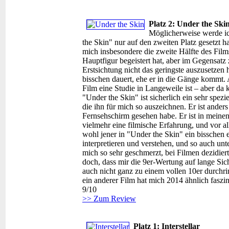
Platz 2: Under the Ski
Möglicherweise werde ic
the Skin" nur auf den zweiten Platz gesetzt h
mich insbesondere die zweite Hälfte des Fil
Hauptfigur begeistert hat, aber im Gegensatz
Erstsichtung nicht das geringste auszusetzen 
bisschen dauert, ehe er in die Gänge kommt. 
Film eine Studie in Langeweile ist – aber da
"Under the Skin" ist sicherlich ein sehr spezi
die ihn für mich so auszeichnen. Er ist ander
Fernsehschirm gesehen habe. Er ist in meinen
vielmehr eine filmische Erfahrung, und vor 
wohl jener in "Under the Skin" ein bisschen 
interpretieren und verstehen, und so auch un
mich so sehr geschmerzt, bei Filmen dezidier
doch, dass mir die 9er-Wertung auf lange Sich
auch nicht ganz zu einem vollen 10er durchri
ein anderer Film hat mich 2014 ähnlich faszin
9/10
>> Zum Review
Platz 1: Interstellar