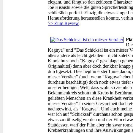
elegant, und fängt so den zeitlosen Charakt
Joe Hisaishi sowie die guten Sprecherleistu
schließlich perfekt. Einzig die etwas lange La
Herausforderung herausstellen könnte, verhi
>> Zum Review
Pla
Die
Kaguya" und "Das Schicksal ist ein mieser Ver
alles andere als leicht gefallen – nicht zulet
Kinojahres noch "Kaguya" geschlagen geben. L
Originaltitel) dann aber doch denkbar knapp
durchgesetzt. Dies liegt in erster Linie daran
mieser Verräter" (auch wenn "Kaguya" ebenfa
durchaus beschäftigt) doch noch etwas tiefer e
unserer heutigen Welt, dass wohl so ziemlich
Bekanntenkreis schon mit Krebs in Berühru
geliebten Menschen an diese Krankheit verlor
mieser Verräter" in seiner Gesamtheit doch et
nachgewirkt, als "Kaguya". Und auch meine 
war ich auf "Schicksal" durchaus schon gespan
etwas zu rührselig werden und der Film etwa
Stattdessen warf der Film aber ein zwar romant
Krebserkrankungen und ihre Auswirkungen auf