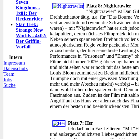
Seven
Platz 8: Nightcrawler
Kingdoms -
"Nightcrawler" ist Dan Gil
1x01: Der
Drehbuchautor tätig, u.a. für "Das Bourne Ve
Heckenritter
vertrauensfördernd (wenn die Schwächen dort
Star Trek:
waren) – mit "Nightcrawler" hat er sich jedoc
Strange New
katapultiert, deren nächstes Filmprojekt ich
Worlds - 4x02:
Neben seinem spannenden Drehbuch voller 
Der Griffin-
atmosphärischen Regie voller packender Momen
Vorfall
zuzuschreiben, der hier seine beste Leistung s
Performances in "Prisoners" und "Enemy" oh
Intern
Filme nicht immer 100%ig überzeugt haben mö
Impressum
und nicht selten war er noch mit das beste am
Datenschutz
Louis Bloom zumindest zu Beginn mitfiebert, 
Team
Triumphe doch mit einer gewissen Mischung 
Jobs
mehr und mehr Abscheu mischt) verfolgt – bi
Suche
dann wohl früher oder später verliert. Denno
Faszination aus. Zudem ist der Film mit za
Angriff auf das Haus vor allem auch das Fina
einem der besten und beeindruckendsten Thrill
Platz 7: Her
Ich darf mein Fazit zitieren: "Mit "H
und außergewöhnlichsten Liebesgeschichten de