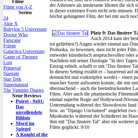
Filme
der Atheisten als intolerante Idioten die sic
Filme von A-Z
in dieser extremen Form nicht sein müssen. 
Serien
höchst gelungener Film, der bei mir auch noch
24
Akte X
Babylon 5 Universum
Platz 9: Das finstere T
Doctor Who
Auch 2014 kam der beste
Farscape
rot gefärbten?) Augen wieder einmal aus Öst
Fringe
Prohaska, zu beweisen, dass nicht jeder Film
Galactica Universum
entweder künstlerisch anspruchsvollen oder a
Game of Thrones
Nachdem mit seiner Duologie "In drei Tagen b
Lost
Einzug erhielt, schafft er mit "Das finstere 
Primeval
In diesem Setting erzählt er – basierend au
Stargate
demnächst mal vorknöpfen werde) – einen pac
Star Trek
mancher Szene aufwarten konnte, die mir unt
Supernatural
überraschend – auch die beeindruckenden La
The Vampire Diaries
Films. Aber auch die phantastische Filmmus
Neue Reviews
einmal superbe Regie auf Hollywood-Niveau 
Poirot - 9x01:
Untermalung während des Showdowns fand ich
Das
bzw. an "Django Unchained" angelehnt (wo 
unvollendete
Musikstücks während der Schießerei im Haus 
Bildnis
ihm mit "Das finstere Tal" aber ein weiterer 
Mord im
Films geglückt. 9/10
Spiegel
A Knight of the