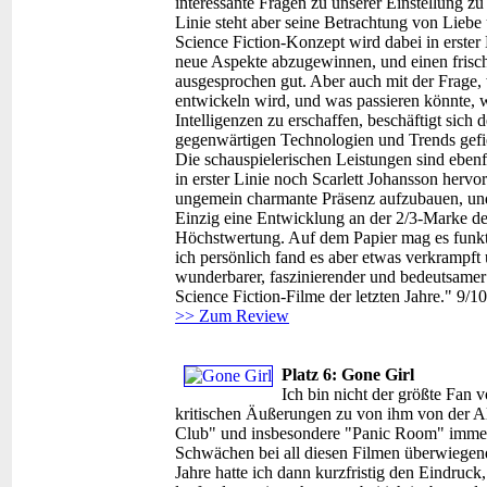
interessante Fragen zu unserer Einstellung z
Linie steht aber seine Betrachtung von Lieb
Science Fiction-Konzept wird dabei in erste
neue Aspekte abzugewinnen, und einen frisch
ausgesprochen gut. Aber auch mit der Frage,
entwickeln wird, und was passieren könnte, we
Intelligenzen zu erschaffen, beschäftigt sich 
gegenwärtigen Technologien und Trends gefiel
Die schauspielerischen Leistungen sind ebenf
in erster Linie noch Scarlett Johansson hervors
ungemein charmante Präsenz aufzubauen, und 
Einzig eine Entwicklung an der 2/3-Marke de
Höchstwertung. Auf dem Papier mag es funkti
ich persönlich fand es aber etwas verkrampf
wunderbarer, faszinierender und bedeutsamer 
Science Fiction-Filme der letzten Jahre." 9/10
>> Zum Review
Platz 6: Gone Girl
Ich bin nicht der größte Fan 
kritischen Äußerungen zu von ihm von der Al
Club" und insbesondere "Panic Room" immer 
Schwächen bei all diesen Filmen überwiegend
Jahre hatte ich dann kurzfristig den Eindruck