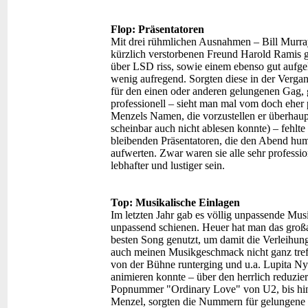
Flop: Präsentatoren
Mit drei rühmlichen Ausnahmen – Bill Murray
kürzlich verstorbenen Freund Harold Ramis g
über LSD riss, sowie einem ebenso gut aufge
wenig aufregend. Sorgten diese in der Verga
für den einen oder anderen gelungenen Gag, 
professionell – sieht man mal vom doch eher p
Menzels Namen, die vorzustellen er überhaupt
scheinbar auch nicht ablesen konnte) – fehlte
bleibenden Präsentatoren, die den Abend humo
aufwerten. Zwar waren sie alle sehr professio
lebhafter und lustiger sein.
Top: Musikalische Einlagen
Im letzten Jahr gab es völlig unpassende Mu
unpassend schienen. Heuer hat man das großa
besten Song genutzt, um damit die Verleihu
auch meinen Musikgeschmack nicht ganz tref
von der Bühne runterging und u.a. Lupita 
animieren konnte – über den herrlich reduzi
Popnummer "Ordinary Love" von U2, bis hin z
Menzel, sorgten die Nummern für gelungene 