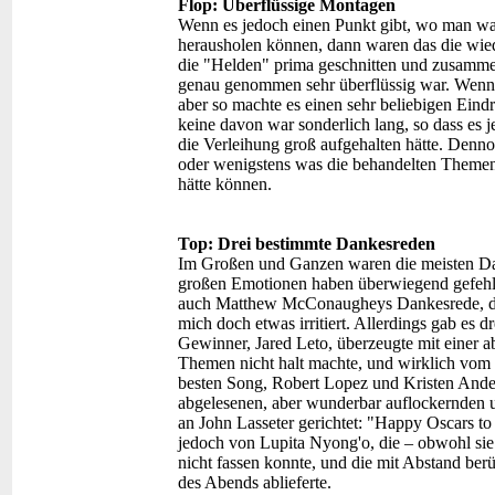
Flop: Überflüssige Montagen
Wenn es jedoch einen Punkt gibt, wo man was
herausholen können, dann waren das die wie
die "Helden" prima geschnitten und zusammenge
genau genommen sehr überflüssig war. Wenn 
aber so machte es einen sehr beliebigen Eind
keine davon war sonderlich lang, so dass es je
die Verleihung groß aufgehalten hätte. Denno
oder wenigstens was die behandelten Themen 
hätte können.
Top: Drei bestimmte Dankesreden
Im Großen und Ganzen waren die meisten Da
großen Emotionen haben überwiegend gefehlt,
auch Matthew McConaugheys Dankesrede, die z
mich doch etwas irritiert. Allerdings gab es 
Gewinner, Jared Leto, überzeugte mit einer 
Themen nicht halt machte, und wirklich vom
besten Song, Robert Lopez und Kristen Ander
abgelesenen, aber wunderbar auflockernden 
an John Lasseter gerichtet: "Happy Oscars to
jedoch von Lupita Nyong'o, die – obwohl sie e
nicht fassen konnte, und die mit Abstand be
des Abends ablieferte.