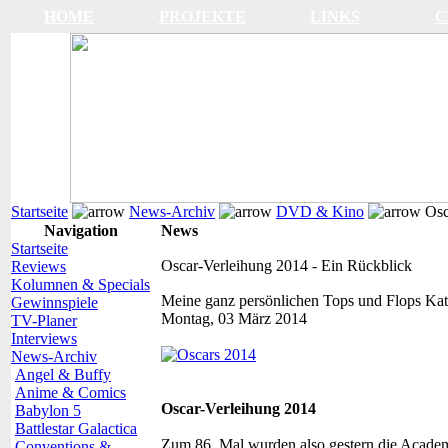
HOME
PROJEKTE
LINKS
C
Startseite
News-Archiv
DVD & Kino
Osc
Navigation
News
Startseite
Oscar-Verleihung 2014 - Ein Rückblick
Reviews
Kolumnen & Specials
Meine ganz persönlichen Tops und Flops
Kat
Gewinnspiele
Montag, 03 März 2014
TV-Planer
Interviews
News-Archiv
Angel & Buffy
Anime & Comics
Oscar-Verleihung 2014
Babylon 5
Battlestar Galactica
Zum 86. Mal wurden also gestern die Academ
Conventions &