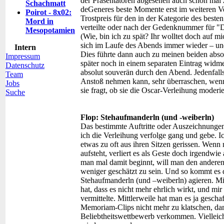
der Präsentatoren abgesehen auch schon mal
Schachmatt
deGeneres beste Momente erst im weiteren Ver
Poirot - 8x02:
Trostpreis für den in der Kategorie des best
Mord in
verteilte oder nach der Gedenknummer für 
Mesopotamien
(Wie, bin ich zu spät? Ihr wolltet doch auf mi
sich im Laufe des Abends immer wieder – und
Intern
Dies führte dann auch zu meinen beiden abs
Impressum
später noch in einem separaten Eintrag widme
Datenschutz
absolut souverän durch den Abend. Jedenfall
Team
Anstoß nehmen kann, sehr überraschen, wenn
Jobs
sie fragt, ob sie die Oscar-Verleihung moderie
Suche
Flop: Stehaufmanderln (und -weiberln)
Das bestimmte Auftritte oder Auszeichnungen m
ich die Verleihung verfolge gang und gebe. Ic
etwas zu oft aus ihren Sitzen gerissen. Wenn 
aufsteht, verliert es als Geste doch irgendwi
man mal damit beginnt, will man den anderen
weniger geschätzt zu sein. Und so kommt es d
Stehaufmanderln (und –weiberln) agieren. Mit
hat, dass es nicht mehr ehrlich wirkt, und mi
vermittelte. Mittlerweile hat man es ja gesch
Memoriam-Clips nicht mehr zu klatschen, da
Beliebtheitswettbewerb verkommen. Vielleicht