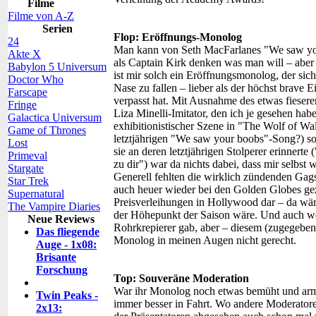
Filme
Filme von A-Z
Serien
Flop: Eröffnungs-Monolog
24
Man kann von Seth MacFarlanes "We saw you
Akte X
als Captain Kirk denken was man will – aber w
Babylon 5 Universum
ist mir solch ein Eröffnungsmonolog, der sich 
Doctor Who
Nase zu fallen – lieber als der höchst brave 
Farscape
verpasst hat. Mit Ausnahme des etwas fiesere
Fringe
Liza Minelli-Imitator, den ich je gesehen ha
Galactica Universum
exhibitionistischer Szene in "The Wolf of Wal
Game of Thrones
letztjährigen "We saw your boobs"-Song?) so
Lost
sie an deren letztjährigen Stolperer erinnert
Primeval
zu dir") war da nichts dabei, dass mir selbst
Stargate
Generell fehlten die wirklich zündenden Gags
Star Trek
auch heuer wieder bei den Golden Globes gez
Supernatural
Preisverleihungen in Hollywood dar – da wä
The Vampire Diaries
der Höhepunkt der Saison wäre. Und auch we
Neue Reviews
Rohrkrepierer gab, aber – diesem (zugegebe
Das fliegende
Monolog in meinen Augen nicht gerecht.
Auge - 1x08:
Brisante
Forschung
Top: Souveräne Moderation
War ihr Monolog noch etwas bemüht und arm
Twin Peaks -
immer besser in Fahrt. Wo andere Moderatore
2x13: