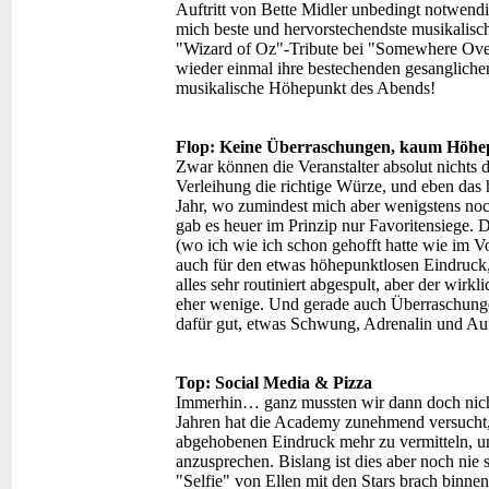
Auftritt von Bette Midler unbedingt notwendi
mich beste und hervorstechendste musikalisc
"Wizard of Oz"-Tribute bei "Somewhere Ove
wieder einmal ihre bestechenden gesanglichen
musikalische Höhepunkt des Abends!
Flop: Keine Überraschungen, kaum Höhe
Zwar können die Veranstalter absolut nichts
Verleihung die richtige Würze, und eben das 
Jahr, wo zumindest mich aber wenigstens noc
gab es heuer im Prinzip nur Favoritensiege. 
(wo ich wie ich schon gehofft hatte wie im V
auch für den etwas höhepunktlosen Eindruck, 
alles sehr routiniert abgespult, aber der wi
eher wenige. Und gerade auch Überraschung
dafür gut, etwas Schwung, Adrenalin und Auf
Top: Social Media & Pizza
Immerhin… ganz mussten wir dann doch nicht
Jahren hat die Academy zunehmend versucht,
abgehobenen Eindruck mehr zu vermitteln, 
anzusprechen. Bislang ist dies aber noch nie
"Selfie" von Ellen mit den Stars brach binne