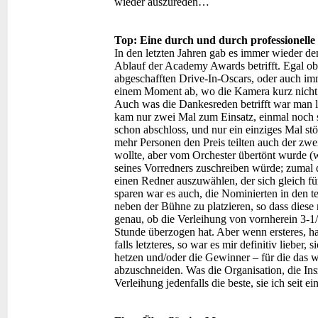
wieder auszureden…
Top: Eine durch und durch professionelle
In den letzten Jahren gab es immer wieder d
Ablauf der Academy Awards betrifft. Egal ob 
abgeschafften Drive-In-Oscars, oder auch i
einem Moment ab, wo die Kamera kurz nicht w
Auch was die Dankesreden betrifft war man lä
kam nur zwei Mal zum Einsatz, einmal noch s
schon abschloss, und nur ein einziges Mal stö
mehr Personen den Preis teilten auch der zw
wollte, aber vom Orchester übertönt wurde (
seines Vorredners zuschreiben würde; zumal 
einen Redner auszuwählen, der sich gleich fü
sparen war es auch, die Nominierten in den t
neben der Bühne zu platzieren, so dass diese n
genau, ob die Verleihung von vornherein 3-1
Stunde überzogen hat. Aber wenn ersteres, h
falls letzteres, so war es mir definitiv lieber
hetzen und/oder die Gewinner – für die das w
abzuschneiden. Was die Organisation, die Ins
Verleihung jedenfalls die beste, sie ich seit e