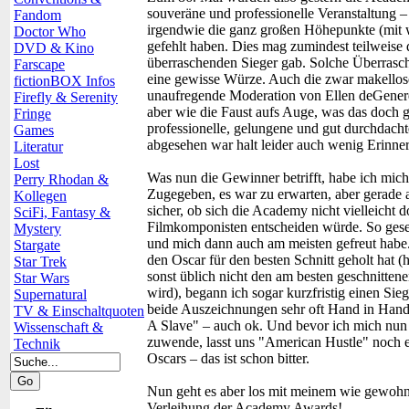
souveräne und professionelle Veranstaltung –
Fandom
irgendwie die ganz großen Höhepunkte (mit
Doctor Who
gefehlt haben. Dies mag zumindest teilweise
DVD & Kino
überraschenden Sieger gab. Solche Überrasc
Farscape
eine gewisse Würze. Auch die zwar makellos
fictionBOX Infos
unaufregende Moderation von Ellen deGeneres
Firefly & Serenity
aber wie die Faust aufs Auge, was das doch g
Fringe
professionelle, gelungene und gut durchdac
Games
abgesehen war halt leider auch wenig Erinne
Literatur
Lost
Was nun die Gewinner betrifft, habe ich mich 
Perry Rhodan &
Zugegeben, es war zu erwarten, aber gerade au
Kollegen
sicher, ob sich die Academy nicht vielleicht d
SciFi, Fantasy &
Filmkomponisten entscheiden würde. So geseh
Mystery
und mich dann auch am meisten gefreut habe.
Stargate
den Oscar für den besten Schnitt geholt hat (
Star Trek
sonst üblich nicht den am besten geschnitte
Star Wars
wird), begann ich sogar kurzfristig einen Sie
Supernatural
beide Auszeichnungen sehr oft Hand in Hand 
TV & Einschaltquoten
A Slave" – auch ok. Und bevor ich mich nun
Wissenschaft &
zuwende, lasst uns "American Hustle" noch 
Technik
Oscars – das ist schon bitter.
Nun geht es aber los mit meinem wie gewohnt
Verleihung der Academy Awards!