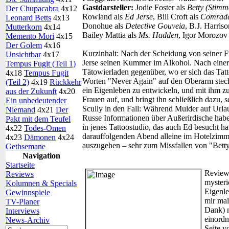
Gastdarsteller:
Jodie Foster als
Betty (Stimm
Der Chupacabra
4x12
Rowland als
Ed Jerse
, Bill Croft als
Comrade
Leonard Betts
4x13
Donohue als
Detective Gouveia
, B.J. Harris
Mutterkorn
4x14
Bailey Mattia als
Ms. Hadden
, Igor Morozov
Memento Mori
4x15
Der Golem
4x16
Kurzinhalt:
Nach der Scheidung von seiner Fr
Unsichtbar
4x17
Jerse seinen Kummer im Alkohol. Nach einer 
Tempus Fugit (Teil 1)
Tätowierladen gegenüber, wo er sich das Tat
4x18
Tempus Fugit
Worten "Never Again" auf den Oberarm steche
(Teil 2)
4x19
Rückkehr
ein Eigenleben zu entwickeln, und mit ihm zu
aus der Zukunft
4x20
Frauen auf, und bringt ihn schließlich dazu, 
Ein unbedeutender
Scully in den Fall: Während Mulder auf Urla
Niemand
4x21
Der
Russe Informationen über Außerirdische haben
Pakt mit dem Teufel
in jenes Tattoostudio, das auch Ed besucht ha
4x22
Todes-Omen
darauffolgenden Abend alleine im Hotelzimmer
4x23
Dämonen
4x24
auszugehen – sehr zum Missfallen von "Bett
Gethsemane
Navigation
Startseite
Review
Reviews
mysteri
Kolumnen & Specials
Eigenle
Gewinnspiele
mir mal
TV-Planer
Dank) n
Interviews
einordn
News-Archiv
Seite v