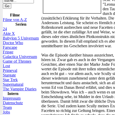
"Leonar
den Tau
durch d
Filme
(zusätzliche) Erklärung für ihr Verhalten. Die
Filme von A-Z
Andersons Leistung. Sie scheint es förmlich 
Serien
Rollenkorsett ausbrechen und neue Facetten d
24
gefällt, ist die eher zufällige Art und Weise, 
Akte X
dieses oder eines ähnlichen Plotkonstrukts n
Babylon 5 Universum
geworden. In diesem Fall empfand ich es ab
Doctor Who
unmittelbarer ins Geschehen involviert war.
Farscape
Fringe
Was die Episode darüber hinaus auszeichnet, i
Galactica Universum
hören ist. Zwar gab es auch in der Vergangen
Game of Thrones
Gesichter, aber einen Star der Marke Jodie Fo
Lost
wertet die Episode mit ihrer tollen stimmlich
Primeval
auch recht gut – vor allem auch, wie Scully s
Stargate
dieser wiederum zunehmend unter dem gefährli
Star Trek
heruntermacht und dazu anstachelt, sich an a
Supernatural
wenn Ed von Danas Beruf erfährt, und dies s
The Vampire Diaries
beim Showdown. Was ich – auch wenn es unge
Intern
Entscheidung sehe, ist Mulder in den Urlaub
Impressum
überlassen. Damit fehlt zwar die übliche Dy
Datenschutz
die Serie. Und zudem kann Scully meines Erach
Team
Facetten so richtig zur Geltung bringen. Ein
Jobs