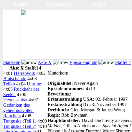
HOME
PROJEKTE
LINKS
C
Startseite
Akte X
Episodenguide
Staffel 4
Akte X Staffel 4
Mutterkorn
4x01
Herrenvolk
4x02
Blutschande
4x03
Originaltitel:
Never Again
Teliko
4x04
Unruhe
Episodennummer:
4x13
4x05
Rückkehr der
Bewertung:
Seelen
4x06
Erstausstrahlung USA:
02. Februar 1997
Hexensabbat
4x07
Erstausstrahlung D:
23. November 1997
Gedanken des
Drehbuch:
Glen Morgan & James Wong
geheimnisvollen
Regie:
Rob Bowman
Rauchers
4x08
Hauptdarsteller:
David Duchovny als
Speci
Tunguska (Teil 1)
4x09
Mulder
, Gillian Anderson als
Special Agent 
Tunguska (Teil 2)
4x10
Pileggi als
Assistant Director Walter Skinner
Die Sammlung
4x11