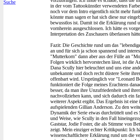
vorzubringen: Ich finde es schade, dass die 
Suche
in der vom Tattookünstler verwendeten Farbe
noch vor dem Intro eigentlich nicht mehr fun
könnte man sagen er hat sich diese nur einge
bewusstlos ist. Damit ist die Erklärung run
vornherein ausgeschlossen. Ich hätte es vorg
Interpretation des Zuschauers überlassen hätte
Fazit:
Die Geschichte rund um das "lebendige
an und für sich ja schon spannend und intere
"Mutterkorn" dann aber aus der Fülle an "M
Folgen wirklich hervorstechen lässt, ist die A
Dana Scully hier beleuchtet und uns eine ande
unbekannte und doch recht düstere Seite ihrer
offenbart wird. Ursprünglich vor "Leonard Be
funktioniert die Folge meines Erachtens dana
besser, da man ihre Unzufriedenheit und ihren
nachvollziehen kann, und sich dadurch ein fa
weiterer Aspekt ergibt. Das Ergebnis ist eine 
aufspielenden Gillian Anderson. Zu den weite
Dynamik der Serie etwas durchrüttelt und es S
und Weise, wie Scully in den Fall hineingezo
Gaststar, Jodie Foster, die als Stimme von Be
zeigt. Mein einziger echter Kritikpunkt: Ich 
wissenschaftlichere Erklärung rund um die ve