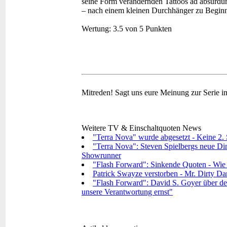
seine Form verändernden Tattoos ad absurdu
– nach einem kleinen Durchhänger zu Beginn 
Wertung:
3.5 von 5 Punkten
Mitreden!
Sagt uns eure Meinung zur Serie 
Weitere TV & Einschaltquoten News
"Terra Nova" wurde abgesetzt - Keine 2. S
"Terra Nova": Steven Spielbergs neue Dino
Showrunner
"Flash Forward": Sinkende Quoten - Wie g
Patrick Swayze verstorben - Mr. Dirty Dan
"Flash Forward": David S. Goyer über den
unsere Verantwortung ernst"