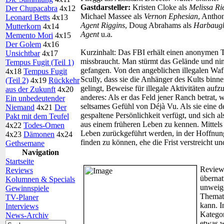
Gastdarsteller:
Kristen Cloke als
Melissa Ri
Der Chupacabra
4x12
Michael Massee als
Vernon Ephesian
, Antho
Leonard Betts
4x13
Agent Riggins
, Doug Abrahams als
Harbaug
Mutterkorn
4x14
Agent
u.a.
Memento Mori
4x15
Der Golem
4x16
Kurzinhalt:
Das FBI erhält einen anonymen Tip
Unsichtbar
4x17
missbraucht. Man stürmt das Gelände und ni
Tempus Fugit (Teil 1)
gefangen. Von den angeblichen illegalen Waf
4x18
Tempus Fugit
Scully, dass sie die Anhänger des Kults binne
(Teil 2)
4x19
Rückkehr
gelingt, Beweise für illegale Aktivitäten auf
aus der Zukunft
4x20
anderes: Als er das Feld jener Ranch betrat, w
Ein unbedeutender
seltsames Gefühl von Déjà Vu. Als sie eine d
Niemand
4x21
Der
gespaltene Persönlichkeit verfügt, und sich a
Pakt mit dem Teufel
aus einem früheren Leben zu kennen. Mittels 
4x22
Todes-Omen
Leben zurückgeführt werden, in der Hoffnun
4x23
Dämonen
4x24
finden zu können, ehe die Frist verstreicht 
Gethsemane
Navigation
Startseite
Review
Reviews
übernat
Kolumnen & Specials
unweige
Gewinnspiele
Themati
TV-Planer
kann. I
Interviews
Kategor
News-Archiv
etwas w