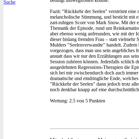
bedingt hinwegtrösten konnte.
Suche
Fazit:
"Rückkehr der Seelen" verströmt eine n
melancholische Stimmung, und besticht mit 
zart-ruhigen Score von Mark Snow. Mit der e
Thematik der Episode, rund um Reinkarnatio
aber ebenso wenig anfreunden, wie mit der Ide
dieser bislang fremden Frau – statt vielmehr 
Mulders "Seelenverwandte" handelt. Zudem h
vorgezogen, dass man uns sein angebliches fr
anstatt dass wir nur den Erzählungen aus sei
Session zuhören können. Jedenfalls schlich d
ausgedehnten Regressions-Therapien die Epis
sich bei mir zwischendurch doch auch immer w
dramatische und eindringliche Ende, welches 
"Rückkehr der Seelen" dann jedoch trotz alle
noch denkbar knapp auf eine durchschnittlic
Wertung:
2.5 von 5 Punkten