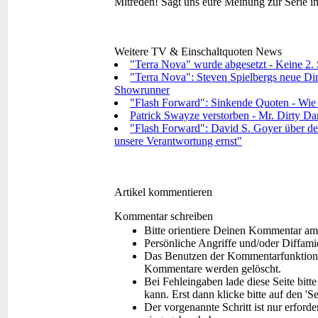
Mitreden!
Sagt uns eure Meinung zur Serie 
Weitere TV & Einschaltquoten News
"Terra Nova" wurde abgesetzt - Keine 2. S
"Terra Nova": Steven Spielbergs neue Dino
Showrunner
"Flash Forward": Sinkende Quoten - Wie g
Patrick Swayze verstorben - Mr. Dirty Dan
"Flash Forward": David S. Goyer über den
unsere Verantwortung ernst"
Artikel kommentieren
Kommentar schreiben
Bitte orientiere Deinen Kommentar am
Persönliche Angriffe und/oder Diffam
Das Benutzen der Kommentarfunktion f
Kommentare werden gelöscht.
Bei Fehleingaben lade diese Seite bitt
kann. Erst dann klicke bitte auf den 'S
Der vorgenannte Schritt ist nur erford