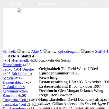
HOME
PROJEKTE
LINKS
C
Startseite
Akte X
Episodenguide
Staffel 4
Akte X Staffel 4
Rückkehr der Seelen
4x01
Herrenvolk
4x02
Blutschande
4x03
Originaltitel:
The Field Where I Died
Teliko
4x04
Unruhe
Episodennummer:
4x05
4x05
Rückkehr der
Bewertung:
Seelen
4x06
Erstausstrahlung USA:
03. November 199
Hexensabbat
4x07
Erstausstrahlung D:
05. Oktober 1997
Gedanken des
Drehbuch:
Glen Morgan & James Wong
geheimnisvollen
Regie:
Rob Bowman
Rauchers
4x08
Hauptdarsteller:
David Duchovny als
Speci
Tunguska (Teil 1)
4x09
Mulder
, Gillian Anderson als
Special Agent 
Tunguska (Teil 2)
4x10
Pileggi als
Assistant Director Walter Skinner
Die Sammlung
4x11