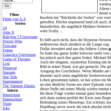
wieder
Aliens 
derart 
Filme
Insofern hat "Rückkehr der Seelen" von vor
Filme von A-Z
getroffen. Höchst unpassend fand ich auch, 
Serien
hinzudichtet, die angeblich Mulders Seelenve
24
wäre Scully…
Akte X
Babylon 5 Universum
Es hilft auch nicht, dass die Hypnose-Sessio
Doctor Who
stellenweise doch ziemlich in die Länge zog. 
Farscape
Dollar investiert und uns das frühere Leben
g
Fringe
So hatte das ganze leider teilweise mehr von
Galactica Universum
hat jedoch auch ihre guten Seiten. Michael Ma
Game of Thrones
Auch der elegante, mysteriöse Einstieg mit
Lost
Bild in seiner Hand, war gut gemacht. Die grö
Primeval
Ausgang des Geschehens. Wenn Mulder am En
Stargate
darunter auch seine angebliche Seelenverwandt
Star Trek
Leben genommen haben, ist das schon ein Mo
Supernatural
an eine ähnliche Szene aus einer Episode vo
The Vampire Diaries
dieser Stelle mit seiner Musik wieder einmal 
Intern
für diese Folge wieder einmal ganz besonders 
Impressum
sich dann zudem perfekt der Kreis zum Begin
Datenschutz
Bedeutung seines Monologs. Ein schöner, trau
Team
Handlung zuvor sowie die mich absolut nicht
Jobs