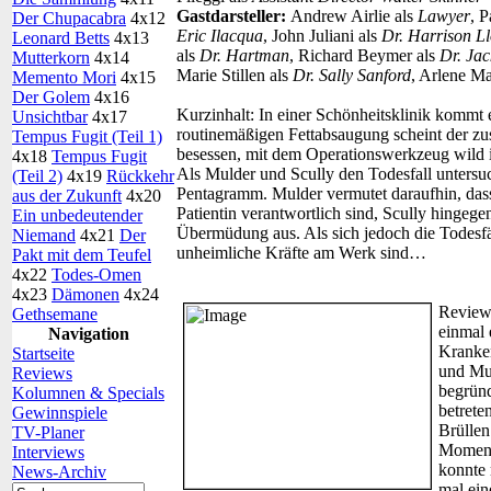
Gastdarsteller:
Andrew Airlie als
Lawyer
, 
Der Chupacabra
4x12
Eric Ilacqua
, John Juliani als
Dr. Harrison L
Leonard Betts
4x13
als
Dr. Hartman
, Richard Beymer als
Dr. Ja
Mutterkorn
4x14
Marie Stillen als
Dr. Sally Sanford
, Arlene Ma
Memento Mori
4x15
Der Golem
4x16
Kurzinhalt:
In einer Schönheitsklinik kommt e
Unsichtbar
4x17
routinemäßigen Fettabsaugung scheint der zu
Tempus Fugit (Teil 1)
besessen, mit dem Operationswerkzeug wild im
4x18
Tempus Fugit
Als Mulder und Scully den Todesfall untersuc
(Teil 2)
4x19
Rückkehr
Pentagramm. Mulder vermutet daraufhin, dass
aus der Zukunft
4x20
Patientin verantwortlich sind, Scully hingege
Ein unbedeutender
Übermüdung aus. Als sich jedoch die Todesfäl
Niemand
4x21
Der
unheimliche Kräfte am Werk sind…
Pakt mit dem Teufel
4x22
Todes-Omen
4x23
Dämonen
4x24
Review
Gethsemane
einmal 
Navigation
Kranken
Startseite
und Mul
Reviews
begründ
Kolumnen & Specials
betrete
Gewinnspiele
Brüllen
TV-Planer
Moment 
Interviews
konnte 
News-Archiv
mal ei