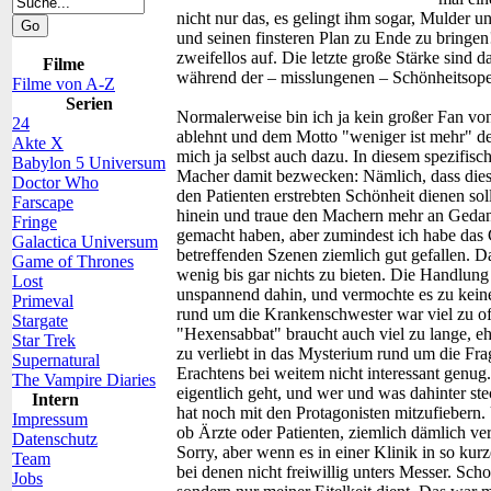
nicht nur das, es gelingt ihm sogar, Mulder 
und seinen finsteren Plan zu Ende zu bringe
zweifellos auf. Die letzte große Stärke sind
Filme
während der – misslungenen – Schönheitsoper
Filme von A-Z
Serien
Normalerweise bin ich ja kein großer Fan von
24
ablehnt und dem Motto "weniger ist mehr" d
Akte X
mich ja selbst auch dazu. In diesem spezifis
Babylon 5 Universum
Macher damit bezwecken: Nämlich, dass diese
Doctor Who
den Patienten erstrebten Schönheit dienen soll
Farscape
hinein und traue den Machern mehr an Gedank
Fringe
gemacht haben, aber zumindest ich habe das 
Galactica Universum
betreffenden Szenen ziemlich gut gefallen. 
Game of Thrones
wenig bis gar nichts zu bieten. Die Handlung
Lost
unspannend dahin, und vermochte es zu keine
Primeval
rund um die Krankenschwester war viel zu offe
Stargate
"Hexensabbat" braucht auch viel zu lange, eh
Star Trek
zu verliebt in das Mysterium rund um die Fra
Supernatural
Erachtens bei weitem nicht interessant genug.
The Vampire Diaries
eigentlich geht, und wer und was dahinter s
Intern
hat noch mit den Protagonisten mitzufiebern. 
Impressum
ob Ärzte oder Patienten, ziemlich dämlich ve
Datenschutz
Sorry, aber wenn es in einer Klinik in so ku
Team
bei denen nicht freiwillig unters Messer. Scho
Jobs