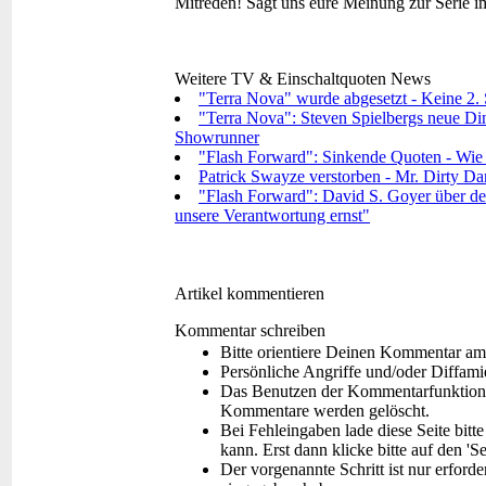
Mitreden!
Sagt uns eure Meinung zur Serie 
Weitere TV & Einschaltquoten News
"Terra Nova" wurde abgesetzt - Keine 2. S
"Terra Nova": Steven Spielbergs neue Dino
Showrunner
"Flash Forward": Sinkende Quoten - Wie g
Patrick Swayze verstorben - Mr. Dirty Dan
"Flash Forward": David S. Goyer über den
unsere Verantwortung ernst"
Artikel kommentieren
Kommentar schreiben
Bitte orientiere Deinen Kommentar am
Persönliche Angriffe und/oder Diffam
Das Benutzen der Kommentarfunktion f
Kommentare werden gelöscht.
Bei Fehleingaben lade diese Seite bitt
kann. Erst dann klicke bitte auf den 'S
Der vorgenannte Schritt ist nur erford