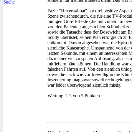
sondern nur meiner Eitelkeit dient. Das war 
Suche
Fazit:
"Hexensabbat" hat drei positive Aspek
Szene zwischendurch, die für eine TV-Produ
mutigen Gore-Effekte (die mir zudem im bew
von den Patienten angestrebten Schönheit zu 
sowie die Tatsache dass der Bösewicht am 
Scully überlistet, seinen Plan erfolgreich zu 
entkommt. Davon abgesehen war die Episode
ziemliche Katastrophe. Unspannend von der e
letzten Sekunde, mit einem uninteressanten 
dazu einer viel zu späten Auflösung, als da
mitfiebern hätte können. Die Handlung war zu
falschen Fährten auf. Von den ziemlich unlog
sowie die nach wie vor freiwillig in die Kl
Inszenierung mag zwar soweit recht gelungen
war leider überwiegend ziemlich mistig.
Wertung:
1.5 von 5 Punkten