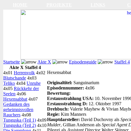
HOME
PROJEKTE
LINKS
C
Startseite
Akte X
Episodenguide
Staffel 4
Akte X Staffel 4
Hexensabbat
4x01
Herrenvolk
4x02
Blutschande
4x03
Originaltitel:
Sanguinarium
Teliko
4x04
Unruhe
Episodennummer:
4x06
4x05
Rückkehr der
Bewertung:
Seelen
4x06
Erstausstrahlung USA:
10. November 199
Hexensabbat
4x07
Erstausstrahlung D:
12. Oktober 1997
Gedanken des
Drehbuch:
Valerie Mayhew & Vivian May
geheimnisvollen
Regie:
Kim Manners
Rauchers
4x08
Hauptdarsteller:
David Duchovny als
Speci
Tunguska (Teil 1)
4x09
Mulder
, Gillian Anderson als
Special Agent 
Tunguska (Teil 2)
4x10
Pileggi als
Assistant Director Walter Skinner
Die Sammlung
4x11