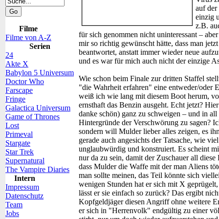
auf der
einzig 
z.B. au
Filme
für sich genommen nicht uninteressant – abe
Filme von A-Z
mir so richtig gewünscht hätte, dass man jetzt
Serien
beantwortet, anstatt immer wieder neue aufzu
24
und es war für mich auch nicht der einzige As
Akte X
Babylon 5 Universum
Wie schon beim Finale zur dritten Staffel ste
Doctor Who
"die Wahrheit erfahren" eine entweder/oder 
Farscape
weiß ich wie lang mit diesem Boot herum, vo
Fringe
ernsthaft das Benzin ausgeht. Echt jetzt? Hie
Galactica Universum
danke schön) ganz zu schweigen – und in all d
Game of Thrones
Hintergründe der Verschwörung zu sagen? Ich
Lost
sondern will Mulder lieber alles zeigen, es 
Primeval
gerade auch angesichts der Tatsache, wie viel
Stargate
unglaubwürdig und konstruiert. Es scheint mi
Star Trek
nur da zu sein, damit der Zuschauer all diese 
Supernatural
dass Mulder die Waffe mit der man Aliens tö
The Vampire Diaries
man sollte meinen, das Teil könnte sich viell
Intern
wenigen Stunden hat er sich mit X geprügelt, 
Impressum
lässt er sie einfach so zurück? Das ergibt nic
Datenschutz
Kopfgeldjäger diesen Angriff ohne weitere Er
Team
er sich in "Herrenvolk" endgültig zu einer vö
Jobs