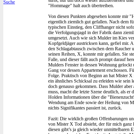
stirbt, nur um doch wieder aufzuerstehen un
Suche
"Hommage" halt auch übertreiben.
Von diesen Punkten abgesehen konnte mir "H
eigentlich ziemlich gut gefallen. Nach dem f
typischen Einstieg, den Cliffhanger nicht sofo
die Verfolgungsjagd in der Fabrik dann ziem
umgesetzt. Auch wie sich Mulder im Kies ver
Kopfgeldjäger austricksen kann, gefiel mir. 
den Schlagabtausch zwischen dem Raucher u
seinen Reihen, X, konnte mir gefallen. Sie st
Falle, und dieser fällt auch prompt darauf he
Mulders Fenster in dessen Wohnung gelockt u
Gang vor dessen Appartement erschossen. Fü
Folge. Praktisch von Beginn an hat Mister X
ein ähnliches Schicksal zu erleiden wie sein l
doch genauso gekommen. Dass Mulder aber au
muss, macht die letzte Szene deutlich, als 
Holden Informationen über die "Bienenzucht" 
Wendung am Ende sowie der Heilung von Mul
nichts Signifikantes passiert ist, zurück.
Fazit:
Die wirklich großen Offenbarungen un
von Mister X Tod absieht, der für mich ganz kl
diesen gibt’s ja gleich wieder unmittelbaren E