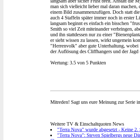
langsam aber sicher Frust breit. Anstatt die
man sich vielleicht lieber mal daran machen,
einem Bild zusammenzufügen. Doch statt die e
auch 4 Staffeln später immer noch in erster 
langsam beginnt es einfach ein bisschen "fru
Smith so viel Zeit miteinander verbringen, ab
und ihn stattdessen nur zu einer "Bienenplan
er sieht wissen zu lassen, wirkt ungemein ko
"Herrenvolk" aber gute Unterhaltung, wobei v
der Auflösung des Cliffhangers und der Jagd
Wertung:
3.5 von 5 Punkten
Mitreden!
Sagt uns eure Meinung zur Serie 
Weitere TV & Einschaltquoten News
"Terra Nova" wurde abgesetzt - Keine 2. S
"Terra Nova": Steven Spielbergs neue Dino