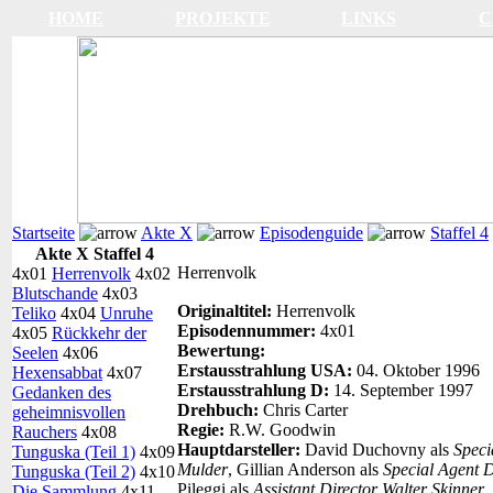
HOME
PROJEKTE
LINKS
C
Startseite
Akte X
Episodenguide
Staffel 4
Akte X Staffel 4
Herrenvolk
4x01
Herrenvolk
4x02
Blutschande
4x03
Originaltitel:
Herrenvolk
Teliko
4x04
Unruhe
Episodennummer:
4x01
4x05
Rückkehr der
Bewertung:
Seelen
4x06
Erstausstrahlung USA:
04. Oktober 1996
Hexensabbat
4x07
Erstausstrahlung D:
14. September 1997
Gedanken des
Drehbuch:
Chris Carter
geheimnisvollen
Regie:
R.W. Goodwin
Rauchers
4x08
Hauptdarsteller:
David Duchovny als
Speci
Tunguska (Teil 1)
4x09
Mulder
, Gillian Anderson als
Special Agent 
Tunguska (Teil 2)
4x10
Pileggi als
Assistant Director Walter Skinner
Die Sammlung
4x11