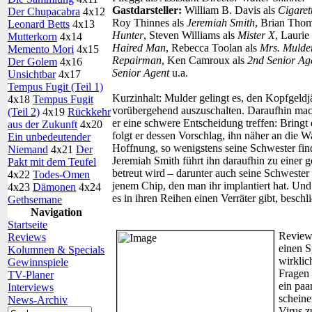
Gastdarsteller:
William B. Davis als
Cigare
Der Chupacabra
4x12
Roy Thinnes als
Jeremiah Smith
, Brian Tho
Leonard Betts
4x13
Hunter
, Steven Williams als
Mister X
, Laurie
Mutterkorn
4x14
Haired Man
, Rebecca Toolan als
Mrs. Mulde
Memento Mori
4x15
Repairman
, Ken Camroux als
2nd Senior Ag
Der Golem
4x16
Senior Agent
u.a.
Unsichtbar
4x17
Tempus Fugit (Teil 1)
Kurzinhalt:
Mulder gelingt es, den Kopfgeldj
4x18
Tempus Fugit
vorübergehend auszuschalten. Daraufhin mac
(Teil 2)
4x19
Rückkehr
er eine schwere Entscheidung treffen: Bringt e
aus der Zukunft
4x20
folgt er dessen Vorschlag, ihn näher an die 
Ein unbedeutender
Hoffnung, so wenigstens seine Schwester find
Niemand
4x21
Der
Jeremiah Smith führt ihn daraufhin zu einer 
Pakt mit dem Teufel
betreut wird – darunter auch seine Schweste
4x22
Todes-Omen
jenem Chip, den man ihr implantiert hat. Un
4x23
Dämonen
4x24
es in ihren Reihen einen Verräter gibt, beschl
Gethsemane
Navigation
Startseite
Review
Reviews
einen S
Kolumnen & Specials
wirklic
Gewinnspiele
Fragen
TV-Planer
ein paa
Interviews
scheine
News-Archiv
Virus z