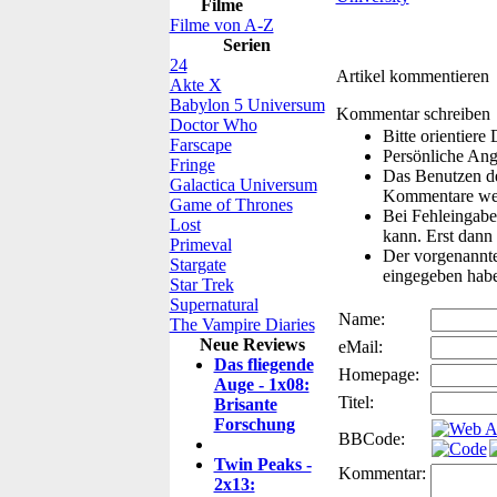
Filme
Filme von A-Z
Serien
24
Artikel kommentieren
Akte X
Babylon 5 Universum
Kommentar schreiben
Doctor Who
Bitte orientier
Farscape
Persönliche Ang
Fringe
Das Benutzen de
Galactica Universum
Kommentare wer
Game of Thrones
Bei Fehleingaben
Lost
kann. Erst dann 
Primeval
Der vorgenannte 
Stargate
eingegeben hab
Star Trek
Supernatural
Name:
The Vampire Diaries
Neue Reviews
eMail:
Das fliegende
Homepage:
Auge - 1x08:
Titel:
Brisante
Forschung
BBCode:
Twin Peaks -
Kommentar:
2x13: