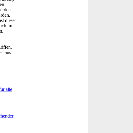
ven
werden
erden,
st diese
auch im
t,
riffen.
e" aus
ür alle
echender