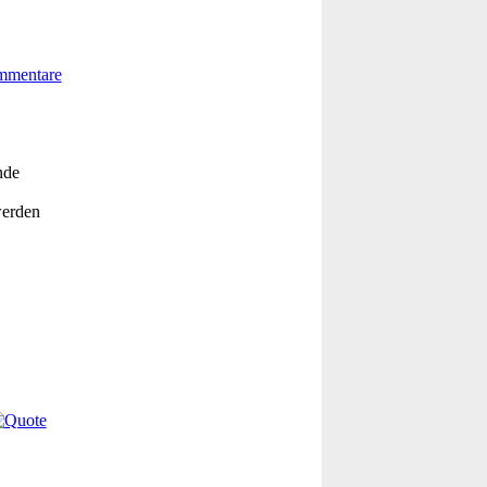
nde
werden