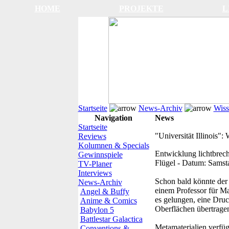
HOME
PROJEKTE
L
Startseite
News-Archiv
Wiss
Navigation
News
Startseite
"Universität Illinois":
Reviews
Kolumnen & Specials
Entwicklung lichtbrec
Gewinnspiele
Flügel
-
Datum:
Samsta
TV-Planer
Interviews
Schon bald könnte der
News-Archiv
einem Professor für Ma
Angel & Buffy
es gelungen, eine Druc
Anime & Comics
Oberflächen übertrage
Babylon 5
Battlestar Galactica
Metamaterialien verfüg
Conventions &