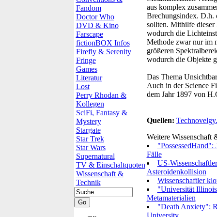
aus komplex zusammeng
Fandom
Brechungsindex. D.h. 
Doctor Who
sollten. Mithilfe dies
DVD & Kino
wodurch die Lichteinst
Farscape
Methode zwar nur im na
fictionBOX Infos
größeren Spektralberei
Firefly & Serenity
wodurch die Objekte g
Fringe
Games
Das Thema Unsichtbarke
Literatur
Auch in der Science Fi
Lost
dem Jahr 1897 von H.G
Perry Rhodan &
Kollegen
SciFi, Fantasy &
Quellen:
Technovelgy
Mystery
Stargate
Weitere Wissenschaft
Star Trek
"PossessedHand": J
Star Wars
Fälle
Supernatural
US-Wissenschaftle
TV & Einschaltquoten
Asteroidenkollision
Wissenschaft &
Wissenschaftler kl
Technik
"Universität Illino
Metamaterialien
"Death Anxiety": Re
University