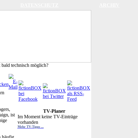
DATENSCHUTZ
ARCHIV
t bald technisch möglich?
rn
gers,
TV-Planer
ign, ist
Im Moment keine TV-Einträge
bige
vorhanden
Mehr TV-Tipps ...
 häufig