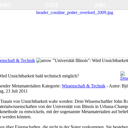
INKS
CHAT
JOBS
enschaft & Technik
"Universität Illinois": Wird Unsichtbarkei
 Wird Unsichtbarkeit bald technisch möglich?
hender Metamaterialien
Kategorie:
Wissenschaft & Technik
-
Autor:
Bjö
g, 23 Juli 2011
 Traum von Unsichtbarkeit wahr werden: Dem Wissenschaftler John Ro
terialwissenschaften von der Universität von Illinois in Urbana-Champa
kmethode zu entwickeln, mit der sogenannte Metamaterialien auf belie
n werden können.
en über Eigenschaften, die nicht in der Natur vorkommen. Sie bestehen