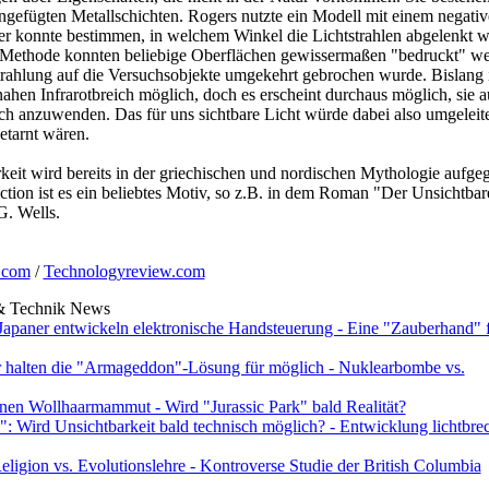
efügten Metallschichten. Rogers nutzte ein Modell mit einem negati
er konnte bestimmen, in welchem Winkel die Lichtstrahlen abgelenkt 
er Methode konnten beliebige Oberflächen gewissermaßen "bedruckt" w
rahlung auf die Versuchsobjekte umgekehrt gebrochen wurde. Bislang i
hen Infrarotbreich möglich, doch es erscheint durchaus möglich, sie 
ch anzuwenden. Das für uns sichtbare Licht würde dabei also umgeleite
etarnt wären.
it wird bereits in der griechischen und nordischen Mythologie aufgeg
ction ist es ein beliebtes Motiv, so z.B. in dem Roman "Der Unsichtbar
. Wells.
.com
/
Technologyreview.com
 & Technik News
apaner entwickeln elektronische Handsteuerung - Eine "Zauberhand" f
r halten die "Armageddon"-Lösung für möglich - Nuklearbombe vs.
onen Wollhaarmammut - Wird "Jurassic Park" bald Realität?
is": Wird Unsichtbarkeit bald technisch möglich? - Entwicklung lichtbr
ligion vs. Evolutionslehre - Kontroverse Studie der British Columbia