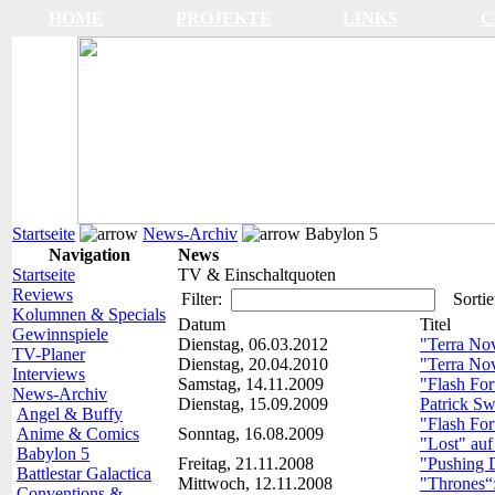
HOME
PROJEKTE
LINKS
C
Startseite
News-Archiv
Babylon 5
Navigation
News
Startseite
TV & Einschaltquoten
Reviews
Filter:
Sortie
Kolumnen & Specials
Datum
Titel
Gewinnspiele
Dienstag, 06.03.2012
"Terra No
TV-Planer
Dienstag, 20.04.2010
"Terra Nov
Interviews
Samstag, 14.11.2009
"Flash Fo
News-Archiv
Dienstag, 15.09.2009
Patrick Sw
Angel & Buffy
"Flash For
Anime & Comics
Sonntag, 16.08.2009
"Lost" auf
Babylon 5
Freitag, 21.11.2008
"Pushing D
Battlestar Galactica
Mittwoch, 12.11.2008
"Thrones“
Conventions &