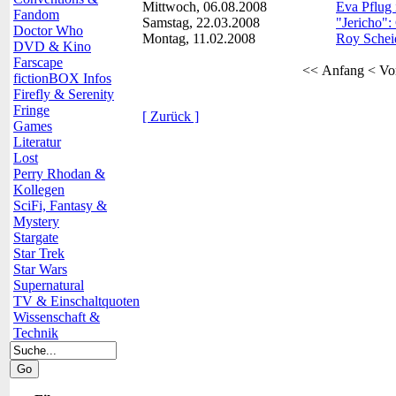
Mittwoch, 06.08.2008
Eva Pflug i
Fandom
Samstag, 22.03.2008
"Jericho":
Doctor Who
Montag, 11.02.2008
Roy Scheid
DVD & Kino
Farscape
<< Anfang
< Vo
fictionBOX Infos
Firefly & Serenity
Fringe
[ Zurück ]
Games
Literatur
Lost
Perry Rhodan &
Kollegen
SciFi, Fantasy &
Mystery
Stargate
Star Trek
Star Wars
Supernatural
TV & Einschaltquoten
Wissenschaft &
Technik