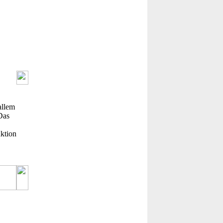
allem
Das
uktion