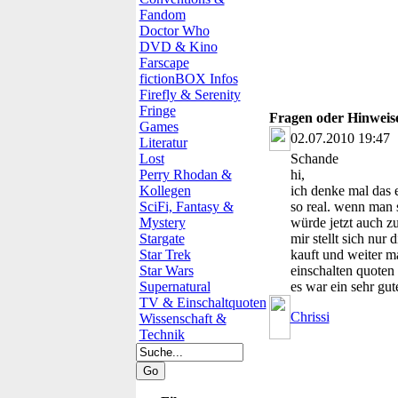
Fandom
Doctor Who
DVD & Kino
Farscape
fictionBOX Infos
Firefly & Serenity
Fringe
Fragen oder Hinwei
Games
02.07.2010 19:47
Literatur
Lost
Schande
Perry Rhodan &
hi,
Kollegen
ich denke mal das e
SciFi, Fantasy &
so real. wenn man 
Mystery
würde jetzt auch zu
Stargate
mir stellt sich nur
Star Trek
kauft und weiter m
Star Wars
einschalten quoten
Supernatural
es war ein sehr gut
TV & Einschaltquoten
Chrissi
Wissenschaft &
Technik