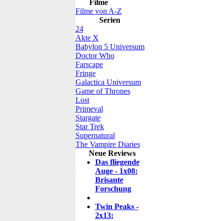
Filme
Filme von A-Z
Serien
24
Akte X
Babylon 5 Universum
Doctor Who
Farscape
Fringe
Galactica Universum
Game of Thrones
Lost
Primeval
Stargate
Star Trek
Supernatural
The Vampire Diaries
Neue Reviews
Das fliegende
Auge - 1x08:
Brisante
Forschung
Twin Peaks -
2x13: