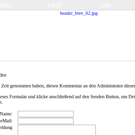
INKS
CHAT
JOBS
den
 Zeit genommen haben, diesen Kommentar an den Administrator dieser
dieses Formular und klicke anschließend auf den Senden Button, um De
n.
Name:
eMail:
eldung