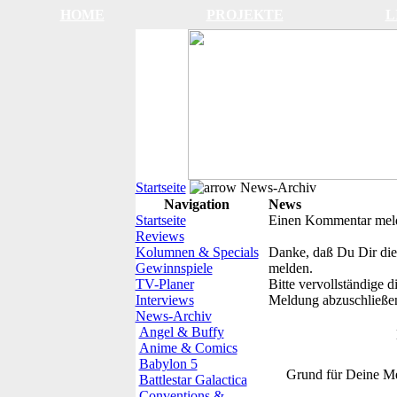
HOME
PROJEKTE
L
Startseite
News-Archiv
Navigation
News
Startseite
Einen Kommentar mel
Reviews
Kolumnen & Specials
Danke, daß Du Dir die
Gewinnspiele
melden.
TV-Planer
Bitte vervollständige 
Interviews
Meldung abzuschließe
News-Archiv
Angel & Buffy
Anime & Comics
Babylon 5
Grund für Deine M
Battlestar Galactica
Conventions &