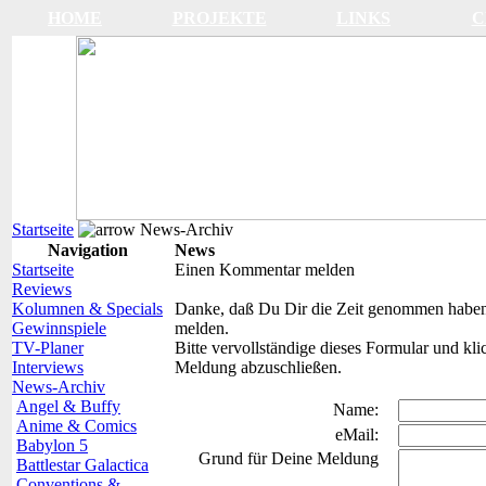
HOME
PROJEKTE
LINKS
C
Startseite
News-Archiv
Navigation
News
Startseite
Einen Kommentar melden
Reviews
Kolumnen & Specials
Danke, daß Du Dir die Zeit genommen haben,
Gewinnspiele
melden.
TV-Planer
Bitte vervollständige dieses Formular und k
Interviews
Meldung abzuschließen.
News-Archiv
Angel & Buffy
Name:
Anime & Comics
eMail:
Babylon 5
Grund für Deine Meldung
Battlestar Galactica
Conventions &