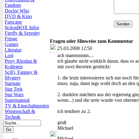
Fandom
Doctor Who
DVD & Kino
Farscape
fictionBOX Infos
Firefly & Serenity
Fringe
Fragen oder Hinweise zum Kommentar
Games
25.03.2008 12:50
Literatur
Lost
ach mannnnnnn....
Perry Rhodan &
ich glaube nicht wirklich daran, dass es a
Kollegen
mir zwei theorien gestrickt:
SciFi, Fantasy &
Mystery
1. die leutz interessieren sich nur noch f
Stargate
muss. naja, dann lags wohl doch an den 
Star Trek
Star Wars
2. dunklen mächten aus der regierung ging 
Supernatural
wenn...) und die serie wurde von oberster
TV & Einschaltquoten
Wissenschaft &
ich tendiere zu 2.
Technik
gruß
Michael
Michael