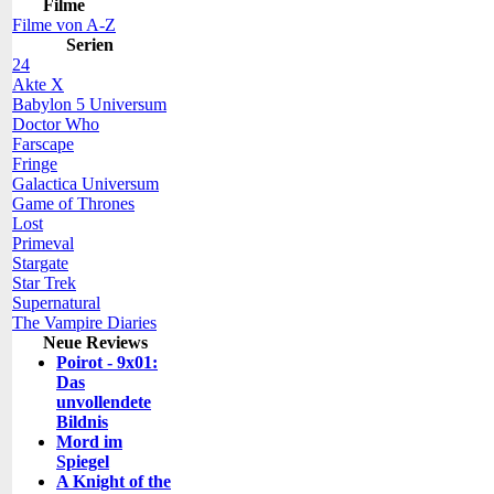
Filme
Filme von A-Z
Serien
24
Akte X
Babylon 5 Universum
Doctor Who
Farscape
Fringe
Galactica Universum
Game of Thrones
Lost
Primeval
Stargate
Star Trek
Supernatural
The Vampire Diaries
Neue Reviews
Poirot - 9x01:
Das
unvollendete
Bildnis
Mord im
Spiegel
A Knight of the