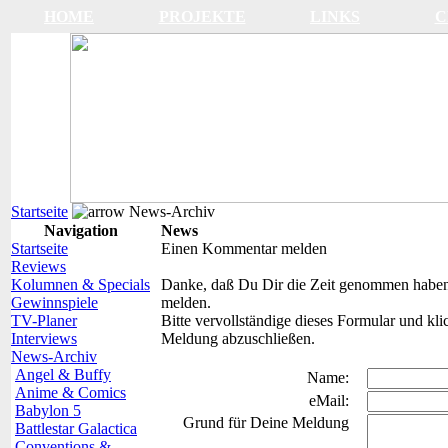
HOME
PROJEKTE
LINKS
C
Startseite
News-Archiv
Navigation
News
Startseite
Einen Kommentar melden
Reviews
Kolumnen & Specials
Danke, daß Du Dir die Zeit genommen haben,
Gewinnspiele
melden.
TV-Planer
Bitte vervollständige dieses Formular und k
Interviews
Meldung abzuschließen.
News-Archiv
Angel & Buffy
Name:
Anime & Comics
eMail:
Babylon 5
Grund für Deine Meldung
Battlestar Galactica
Conventions &