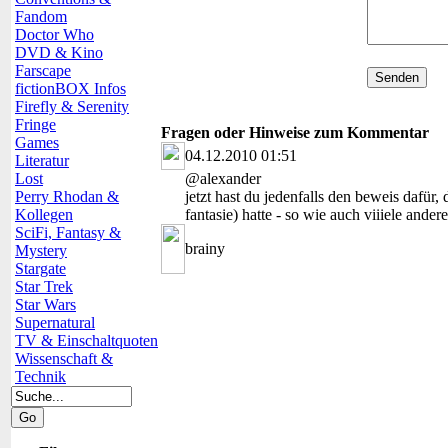
Fandom
Doctor Who
DVD & Kino
Farscape
fictionBOX Infos
Firefly & Serenity
Fringe
Fragen oder Hinweise zum Kommentar
Games
04.12.2010 01:51
Literatur
Lost
@alexander
Perry Rhodan &
jetzt hast du jedenfalls den beweis dafür,
Kollegen
fantasie) hatte - so wie auch viiiele andere
SciFi, Fantasy &
brainy
Mystery
Stargate
Star Trek
Star Wars
Supernatural
TV & Einschaltquoten
Wissenschaft &
Technik