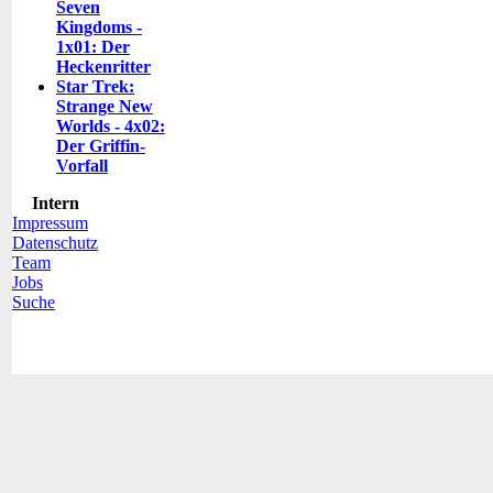
Seven
Kingdoms -
1x01: Der
Heckenritter
Star Trek:
Strange New
Worlds - 4x02:
Der Griffin-
Vorfall
Intern
Impressum
Datenschutz
Team
Jobs
Suche