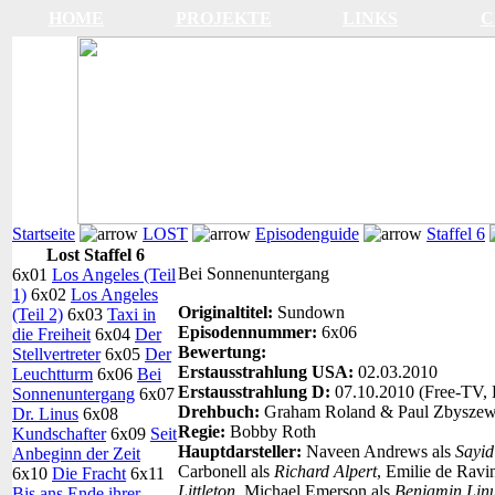
HOME
PROJEKTE
LINKS
C
Startseite
LOST
Episodenguide
Staffel 6
Lost Staffel 6
Bei Sonnenuntergang
6x01
Los Angeles (Teil
1)
6x02
Los Angeles
Originaltitel:
Sundown
(Teil 2)
6x03
Taxi in
Episodennummer:
6x06
die Freiheit
6x04
Der
Bewertung:
Stellvertreter
6x05
Der
Erstausstrahlung USA:
02.03.2010
Leuchtturm
6x06
Bei
Erstausstrahlung D:
07.10.2010 (Free-TV, 
Sonnenuntergang
6x07
Drehbuch:
Graham Roland & Paul Zbyszew
Dr. Linus
6x08
Regie:
Bobby Roth
Kundschafter
6x09
Seit
Hauptdarsteller:
Naveen Andrews als
Sayid
Anbeginn der Zeit
Carbonell als
Richard Alpert
, Emilie de Ravi
6x10
Die Fracht
6x11
Littleton
, Michael Emerson als
Benjamin Lin
Bis ans Ende ihrer