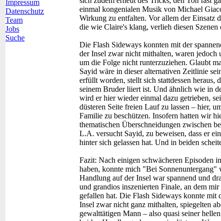
sich zudem erneut des Tricks, den Ton fast g
Impressum
einmal kongenialen Musik von Michael Giacc
Datenschutz
Wirkung zu entfalten. Vor allem der Einsatz 
Team
die wie Claire's klang, verlieh diesen Szen
Jobs
Suche
Die Flash Sideways konnten mit der spanne
der Insel zwar nicht mithalten, waren jedoch
um die Folge nicht runterzuziehen. Glaubt m
Sayid wäre in dieser alternativen Zeitlinie s
erfüllt worden, stellt sich stattdessen heraus, 
seinem Bruder liiert ist. Und ähnlich wie in
wird er hier wieder einmal dazu getrieben, sei
düsteren Seite freien Lauf zu lassen – hier, 
Familie zu beschützen. Insofern hatten wir hi
thematischen Überschneidungen zwischen bei
L.A. versucht Sayid, zu beweisen, dass er ein
hinter sich gelassen hat. Und in beiden scheit
Fazit:
Nach einigen schwächeren Episoden in F
haben, konnte mich "Bei Sonnenuntergang" wi
Handlung auf der Insel war spannend und dra
und grandios inszenierten Finale, an dem mir 
gefallen hat. Die Flash Sideways konnte mi
Insel zwar nicht ganz mithalten, spiegelten 
gewalttätigen Mann – also quasi seiner helle