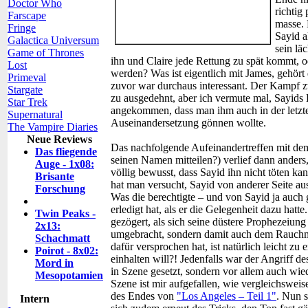
Doctor Who
richtig
Farscape
masse. 
Fringe
Sayid a
Galactica Universum
sein lä
Game of Thrones
ihn und Claire jede Rettung zu spät kommt, 
Lost
werden? Was ist eigentlich mit James, gehör
Primeval
zuvor war durchaus interessant. Der Kampf 
Stargate
zu ausgedehnt, aber ich vermute mal, Sayids
Star Trek
angekommen, dass man ihm auch in der letzte
Supernatural
Auseinandersetzung gönnen wollte.
The Vampire Diaries
Neue Reviews
Das nachfolgende Aufeinandertreffen mit dem
Das fliegende
seinen Namen mitteilen?) verlief dann anders
Auge - 1x08:
völlig bewusst, dass Sayid ihn nicht töten k
Brisante
hat man versucht, Sayid von anderer Seite au
Forschung
Was die berechtigte – und von Sayid ja auch g
erledigt hat, als er die Gelegenheit dazu hatt
Twin Peaks -
gezögert, als sich seine düstere Prophezeiun
2x13:
umgebracht, sondern damit auch dem Rauchm
Schachmatt
dafür versprochen hat, ist natürlich leicht zu
Poirot - 8x02:
einhalten will?! Jedenfalls war der Angriff 
Mord in
in Szene gesetzt, sondern vor allem auch wied
Mesopotamien
Szene ist mir aufgefallen, wie vergleichswei
des Endes von
"Los Angeles – Teil 1"
. Nun s
Intern