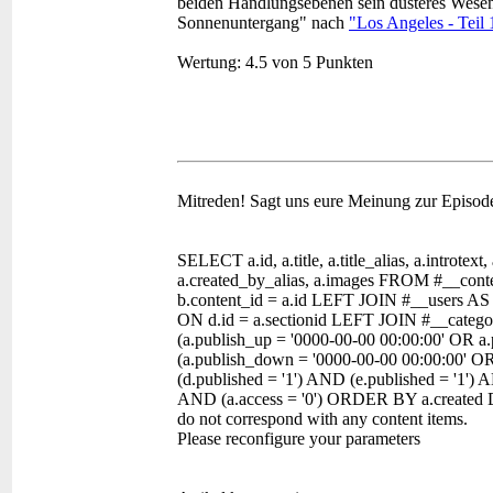
beiden Handlungsebenen sein düsteres Wesen
Sonnenuntergang" nach
"Los Angeles - Teil 
Wertung:
4.5 von 5 Punkten
Mitreden!
Sagt uns eure Meinung zur Episod
SELECT a.id, a.title, a.title_alias, a.introtext,
a.created_by_alias, a.images FROM #__con
b.content_id = a.id LEFT JOIN #__users AS
ON d.id = a.sectionid LEFT JOIN #__categor
(a.publish_up = '0000-00-00 00:00:00' OR a
(a.publish_down = '0000-00-00 00:00:00' O
(d.published = '1') AND (e.published = '1') 
AND (a.access = '0') ORDER BY a.created 
do not correspond with any content items.
Please reconfigure your parameters