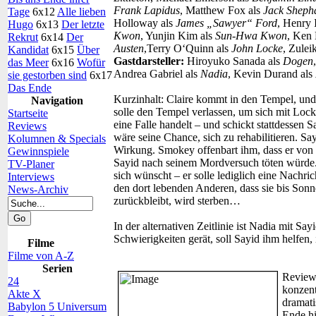
Frank Lapidus
, Matthew Fox als
Jack Sheph
Tage
6x12
Alle lieben
Holloway als
James „Sawyer“ Ford
, Henry 
Hugo
6x13
Der letzte
Kwon
, Yunjin Kim als
Sun-Hwa Kwon
, Ken
Rekrut
6x14
Der
Austen
,Terry O‘Quinn als
John Locke
, Zulei
Kandidat
6x15
Über
Gastdarsteller:
Hiroyuko Sanada als
Dogen
das Meer
6x16
Wofür
Andrea Gabriel als
Nadia
, Kevin Durand als
sie gestorben sind
6x17
Das Ende
Kurzinhalt:
Claire kommt in den Tempel, und
Navigation
solle den Tempel verlassen, um sich mit Lock
Startseite
eine Falle handelt – und schickt stattdessen 
Reviews
wäre seine Chance, sich zu rehabilitieren. Sa
Kolumnen & Specials
Wirkung. Smokey offenbart ihm, dass er von 
Gewinnspiele
Sayid nach seinem Mordversuch töten würde. S
TV-Planer
sich wünscht – er solle lediglich eine Nachr
Interviews
den dort lebenden Anderen, dass sie bis Son
News-Archiv
zurückbleibt, wird sterben…
In der alternativen Zeitlinie ist Nadia mit Sayi
Schwierigkeiten gerät, soll Sayid ihm helfen
Filme
Filme von A-Z
Serien
Review
24
konzent
Akte X
dramati
Babylon 5 Universum
Ende hi