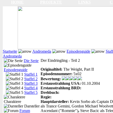
HOME
PROJEKTE
LINKS
C
Startseite
Andromeda
Episodenguide
Staf
Andromeda
Der Eindringling - Teil 2
Die Serie
Originaltitel:
The Weight, Part II
Episodenguide
Episodennummer:
5x02
Staffel 1
Staffel 2
Bewertung:
Staffel 3
Erstausstrahlung USA:
01.10.2004
Staffel 4
Erstausstrahlung BRD:
Staffel 5
Drehbuch:
Regie:
Charaktere
Hauptdarsteller:
Kevin Sorbo als Captain D
Darsteller
als Trance Gemini, Gordon Michael Woolvett
Forum
Ascendant ("Rommie")
,
Steve Bacic als Te