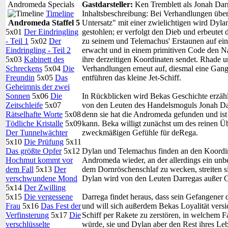
Andromeda Specials
Gastdarsteller:
Ken Tremblett als Jonah Dar
Timeline
Inhaltsbeschreibung:
Bei Verhandlungen über 
Andromeda Staffel 5
Untersatz" mit einer zwielichtigen wird Dyl
5x01
Der Eindringling
gestohlen; er verfolgt den Dieb und erbeutet 
- Teil 1
5x02
Der
zu seinem und Telemachus' Erstaunen auf e
Eindringling - Teil 2
erwacht und in einem primitiven Code den 
5x03
Kabinett des
ihre derzeitigen Koordinaten sendet. Rhade
Schreckens
5x04
Die
Verhandlungen erneut auf, diesmal eine Gangar
Freundin
5x05
Das
entführen das kleine Jet-Schiff.
Geheimnis der zwei
Sonnen
5x06
Die
In Rückblicken wird Bekas Geschichte erzählt
Zeitschleife
5x07
von den Leuten des Handelsmoguls Jonah Da
Rätselhafte Worte
5x08
denn sie hat die Andromeda gefunden und ist 
Tödliche Kristalle
5x09
kann. Beka willigt zunächst um des reinen Üb
Der Tunnelwächter
zweckmäßigen Gefühle für deRega.
5x10
Die Prüfung
5x11
Das größte Opfer
5x12
Dylan und Telemachus finden an den Koordi
Hochmut kommt vor
Andromeda wieder, an der allerdings ein un
dem Fall
5x13
Der
dem Dornröschenschlaf zu wecken, streiten s
verschwundene Mond
Dylan wird von den Leuten Darregas außer Ge
5x14
Der Zwilling
5x15
Die vergessene
Darrega findet heraus, dass sein Gefangener 
Frau
5x16
Das Fest der
und will sich außerdem Bekas Loyalität versich
Verfinsterung
5x17
Die
Schiff per Rakete zu zerstören, in welchem Fa
verschlüsselte
würde, sie und Dylan aber den Rest ihres L