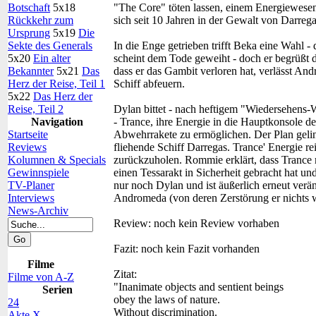
Botschaft
5x18
"The Core" töten lassen, einem Energiewesen
Rückkehr zum
sich seit 10 Jahren in der Gewalt von Darrega
Ursprung
5x19
Die
Sekte des Generals
In die Enge getrieben trifft Beka eine Wahl -
5x20
Ein alter
scheint dem Tode geweiht - doch er begrüßt d
Bekannter
5x21
Das
dass er das Gambit verloren hat, verlässt An
Herz der Reise, Teil 1
Schiff abfeuern.
5x22
Das Herz der
Reise, Teil 2
Dylan bittet - nach heftigem "Wiedersehens
Navigation
- Trance, ihre Energie in die Hauptkonsole de
Startseite
Abwehrrakete zu ermöglichen. Der Plan geling
Reviews
fliehende Schiff Darregas. Trance' Energie 
Kolumnen & Specials
zurückzuholen. Rommie erklärt, dass Trance m
Gewinnspiele
einen Tessarakt in Sicherheit gebracht hat un
TV-Planer
nur noch Dylan und ist äußerlich erneut verän
Interviews
Andromeda (von deren Zerstörung er nichts w
News-Archiv
Review:
noch kein Review vorhaben
Fazit:
noch kein Fazit vorhanden
Filme
Zitat:
Filme von A-Z
"Inanimate objects and sentient beings
Serien
obey the laws of nature.
24
Without discrimination.
Akte X