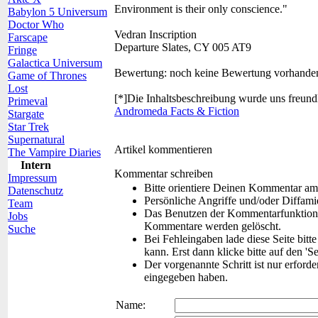
Environment is their only conscience."
Babylon 5 Universum
Doctor Who
Vedran Inscription
Farscape
Departure Slates, CY 005 AT9
Fringe
Galactica Universum
Bewertung:
noch keine Bewertung vorhande
Game of Thrones
Lost
[*]Die Inhaltsbeschreibung wurde uns freund
Primeval
Andromeda Facts & Fiction
Stargate
Star Trek
Supernatural
Artikel kommentieren
The Vampire Diaries
Intern
Kommentar schreiben
Impressum
Bitte orientiere Deinen Kommentar am
Datenschutz
Persönliche Angriffe und/oder Diffam
Team
Das Benutzen der Kommentarfunktion f
Jobs
Kommentare werden gelöscht.
Suche
Bei Fehleingaben lade diese Seite bitt
kann. Erst dann klicke bitte auf den 'S
Der vorgenannte Schritt ist nur erford
eingegeben haben.
Name: