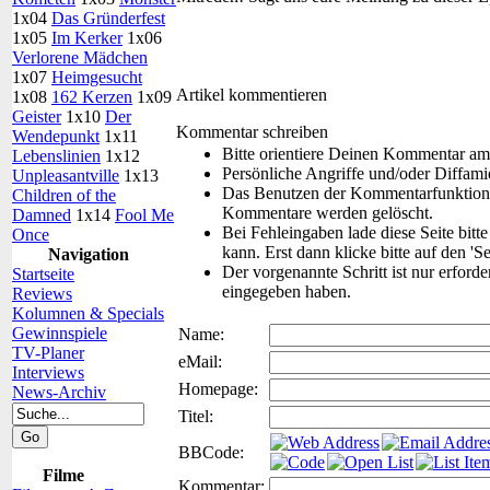
1x04
Das Gründerfest
1x05
Im Kerker
1x06
Verlorene Mädchen
1x07
Heimgesucht
Artikel kommentieren
1x08
162 Kerzen
1x09
Geister
1x10
Der
Kommentar schreiben
Wendepunkt
1x11
Bitte orientiere Deinen Kommentar am
Lebenslinien
1x12
Persönliche Angriffe und/oder Diffam
Unpleasantville
1x13
Das Benutzen der Kommentarfunktion f
Children of the
Kommentare werden gelöscht.
Damned
1x14
Fool Me
Bei Fehleingaben lade diese Seite bitt
Once
kann. Erst dann klicke bitte auf den 'S
Navigation
Der vorgenannte Schritt ist nur erford
Startseite
eingegeben haben.
Reviews
Kolumnen & Specials
Gewinnspiele
Name:
TV-Planer
eMail:
Interviews
Homepage:
News-Archiv
Titel:
BBCode:
Filme
Kommentar: