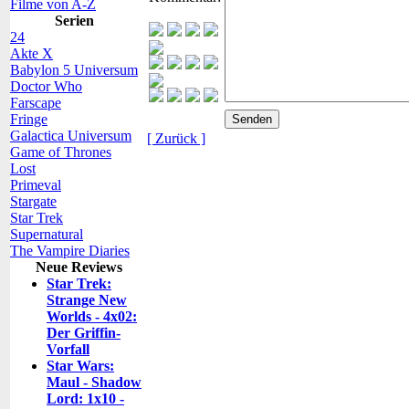
Filme von A-Z
Serien
24
Akte X
Babylon 5 Universum
Doctor Who
Farscape
Fringe
Galactica Universum
[ Zurück ]
Game of Thrones
Lost
Primeval
Stargate
Star Trek
Supernatural
The Vampire Diaries
Neue Reviews
Star Trek:
Strange New
Worlds - 4x02:
Der Griffin-
Vorfall
Star Wars:
Maul - Shadow
Lord: 1x10 -