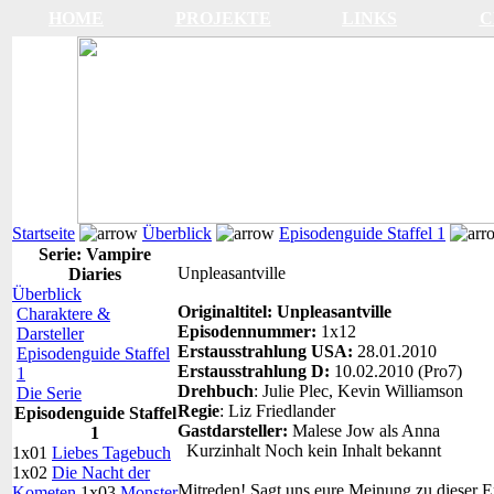
HOME
PROJEKTE
LINKS
C
Startseite
Überblick
Episodenguide Staffel 1
Serie: Vampire
Unpleasantville
Diaries
Überblick
Originaltitel: Unpleasantville
Charaktere &
Episodennummer:
1x12
Darsteller
Erstausstrahlung USA:
28.01.2010
Episodenguide Staffel
Erstausstrahlung D:
10.02.2010 (Pro7)
1
Drehbuch
: Julie Plec, Kevin Williamson
Die Serie
Regie
: Liz Friedlander
Episodenguide Staffel
Gastdarsteller:
Malese Jow als Anna
1
Kurzinhalt
Noch kein Inhalt bekannt
1x01
Liebes Tagebuch
1x02
Die Nacht der
Mitreden!
Sagt uns eure Meinung zu dieser E
Kometen
1x03
Monster